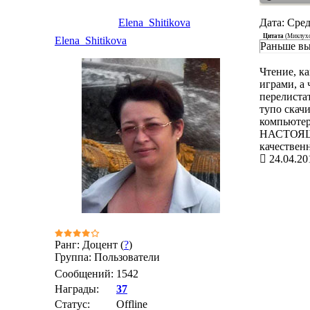
Elena_Shitikova
Дата: Сред
Цитата
(
Миклух
Elena_Shitikova
Раньше вы
Чтение, к
играми, а
перелиста
тупо скач
компьютер
НАСТОЯЩИЕ
качествен
24.04.20
Ранг: Доцент (
?
)
Группа: Пользователи
Сообщений:
1542
Награды:
37
Статус:
Offline