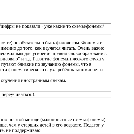
цифры не показали - уже какие-то схемы/фонемы/
 почте) не обязательно быть филологом. Фонемы и
именно до того, как научатся читать. Очень важно
еобходимы для усвоения правил словообразования.
"рисоваю" и т.д. Развитие фонематического слуха у
о путают близкие по звучанию фонемы, что в
сти фонематического слуха ребёнок запоминает и
 обучения иностранным языкам.
переучиваться!!!
енно по этой методе (малопонятные схемы-фонемы).
ыше, чем у старших детей в его возрасте. Педагог у
те, не поддерживаю.