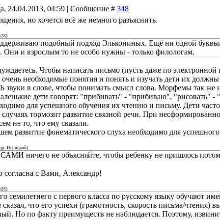
а, 24.04.2013, 04:59 | Сообщение #
348
щения, но хочется всё же немного разъяснить.
r28
)
оддерживаю подобный подход Элькониных. Ещё ни одной буквы/
. Они и взрослым то не особо нужны - только филологам.
луждаетесь. Чтобы написать письмо (пусть даже по электронной
 очень необходимые понятия и понять и изучать дети их должны 
вуки в слове, чтобы понимать смысл слова. Морфемы так же н
аленькие дети говорят: "прибивать" - "прибиваю", "рисовать" - 
бходимо для успешного обучения их чтению и письму. Дети част
 случаях тормозит развитие связной речи. При несформированно
ем не то, что ему сказали.
шем развитие фонематического слуха необходимо для успешного
ндр_Игрицкий
)
САМИ ничего не объясняйте, чтобы ребенку не пришлось потом 
 согласна с Вами, Александр!
r28
)
го семилетнего с первого класса по русскому языку обучают им
 сказал, что его успехи (грамотность, скорость письма/чтения) в
ный. Но по факту преимуществ не наблюдается. Поэтому, извини