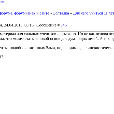
ее
форуме, форумчанах и сайте
»
Болталка
»
Для чего учиться 11 ле
а, 24.04.2013, 00:16 | Сообщение #
346
п материал для сильных учеников -возможно. Но не как основа ос
ла, что может стать основой основ для думающих детей. А так п
нты, подобно описаннымВами, но, например, в лингвистическом
13