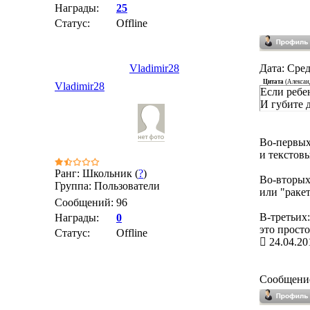
Награды:
25
Статус:
Offline
Vladimir28
Дата: Сред
Цитата
(
Алекса
Vladimir28
Если ребен
И губите д
Во-первых
и текстовы
Ранг: Школьник (
?
)
Во-вторых:
Группа: Пользователи
или "раке
Сообщений:
96
В-третьих
Награды:
0
это прост
Статус:
Offline
24.04.20
Сообщени