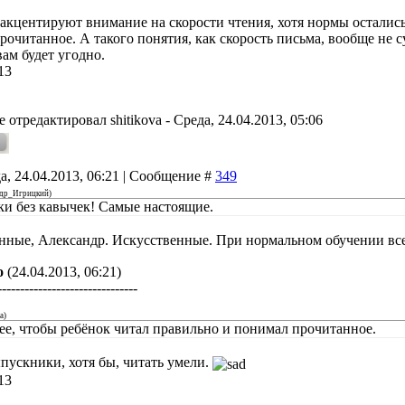
 акцентируют внимание на скорости чтения, хотя нормы остались
очитанное. А такого понятия, как скорость письма, вообще не с
вам будет угодно.
13
е отредактировал
shitikova
-
Среда, 24.04.2013, 05:06
а, 24.04.2013, 06:21 | Сообщение #
349
ндр_Игрицкий
)
и без кавычек! Самые настоящие.
нные, Александр. Искусственные. При нормальном обучении вс
о
(24.04.2013, 06:21)
-------------------------------
a
)
ее, чтобы ребёнок читал правильно и понимал прочитанное.
пускники, хотя бы, читать умели.
13