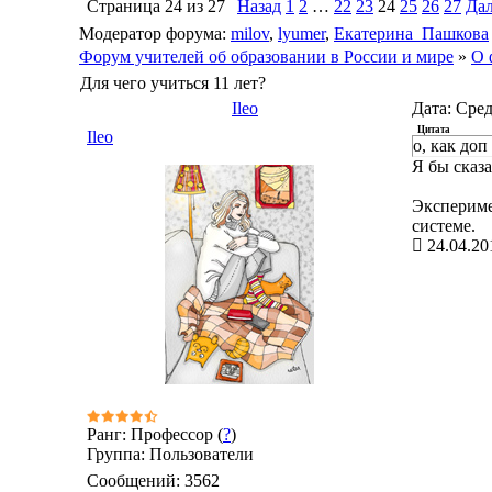
Страница
24
из
27
Назад
1
2
…
22
23
24
25
26
27
Дал
Модератор форума:
milov
,
lyumer
,
Екатерина_Пашкова
Форум учителей об образовании в России и мире
»
О 
Для чего учиться 11 лет?
Ileo
Дата: Сред
Цитата
Ileo
o, как до
Я бы сказа
Экспериме
системе.
24.04.20
Ранг: Профессор (
?
)
Группа: Пользователи
Сообщений:
3562