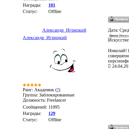
Награды:
101
Статус:
Offline
Александр_Игрицкий
Дата: Сред
Цитата
(
Миклух
Александр_Игрицкий
Искусстве
Николай! 
совершенно
персониф
24.04.20
Ранг: Академик (
?
)
Группа: Заблокированные
Должность: Freelancer
Сообщений:
11095
Награды:
129
Статус:
Offline