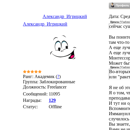
Александр_Игрицкий
Дата: Сред
Цитата
(
Vladimi
Александр_Игрицкий
сейчас су
Вы поинте
там что-то
А еще луч
А еще луч
Монтессор
Может быт
Цитата
(
Vladimi
Во-вторых
Ранг: Академик (
?
)
или "раке
Группа: Заблокированные
Должность: Freelancer
Я не об эт
Я о том, 
Сообщений:
11095
преподава
Награды:
129
И тут ни 
Статус:
Offline
Вспомните
Иммануил 
случилось 
Вы знаете
Вами не и