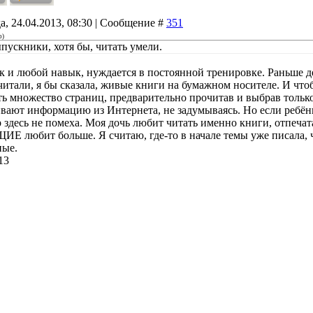
а, 24.04.2013, 08:30 | Сообщение #
351
о
)
пускники, хотя бы, читать умели.
ак и любой навык, нуждается в постоянной тренировке. Раньше 
 читали, я бы сказала, живые книги на бумажном носителе. И что
ть множество страниц, предварительно прочитав и выбрав тольк
ивают информацию из Интернета, не задумываясь. Но если ребёнк
 здесь не помеха. Моя дочь любит читать именно книги, отпеча
 любит больше. Я считаю, где-то в начале темы уже писала, ч
ные.
13