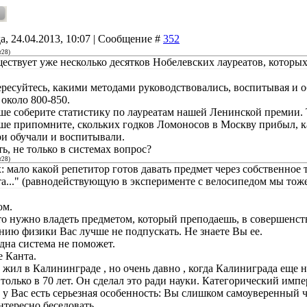
а, 24.04.2013, 10:07 | Сообщение #
352
r28
)
ществует уже несколько десятков Нобелевских лауреатов, которы
ресуйтесь, какими методами руководствовались, воспитывая и о
 около 800-850.
ше соберите статистику по лауреатам нашей Ленинской премии. Т
ше припомните, скольких годков Ломоносов в Москву прибыл, ка
и обучали и воспитывали.
ь, не только в системах вопрос?
r28
)
: мало какой репетитор готов давать предмет через собственное 
та..." (равнодействующую в эксперименте с велосипедом мы тоже
ом.
что нужно владеть предметом, который преподаешь, в совершенст
нию физики Вас лучше не подпускать. Не знаете Вы ее.
одна система не поможет.
 Канта.
жил в Калининграде , но очень давно , когда Калиниграда еще н
только в 70 лет. Он сделал это ради науки. Категорический импер
, у Вас есть серьезная особенность: Вы слишком самоуверенный
нтересно беседовать.