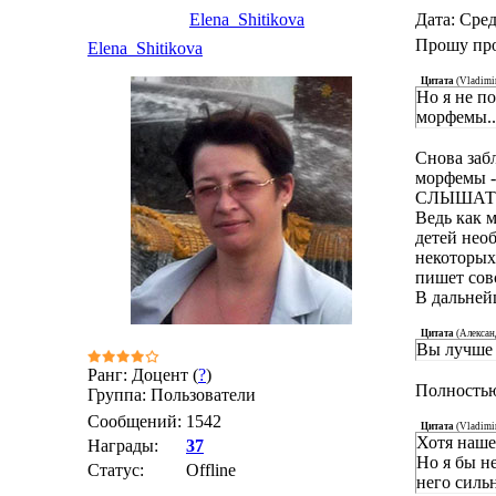
Elena_Shitikova
Дата: Сред
Прошу про
Elena_Shitikova
Цитата
(
Vladimi
Но я не п
морфемы..
Снова заб
морфемы -
СЛЫШАТЬ з
Ведь как м
детей нео
некоторых
пишет совс
В дальней
Цитата
(
Алекса
Вы лучше 
Ранг: Доцент (
?
)
Полностью
Группа: Пользователи
Сообщений:
1542
Цитата
(
Vladimi
Хотя наше
Награды:
37
Но я бы не
Статус:
Offline
него силь