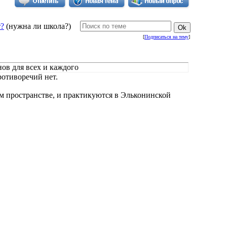
т?
(нужна ли школа?)
[
Подписаться на тему
]
нов для всех и каждого
ротиворечий нет.
 пространстве, и практикуются в Эльконинской