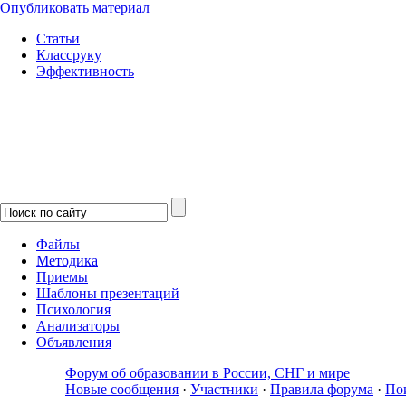
Опубликовать материал
Статьи
Классруку
Эффективность
Файлы
Методика
Приемы
Шаблоны презентаций
Психология
Анализаторы
Объявления
Форум об образовании в России, СНГ и мире
Новые сообщения
·
Участники
·
Правила форума
·
По