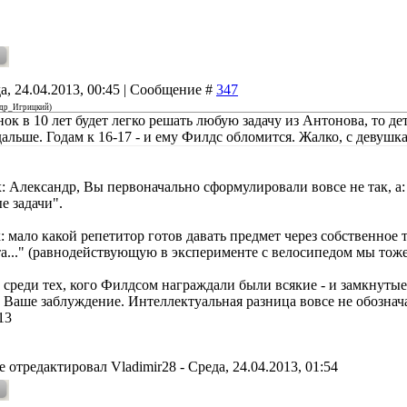
а, 24.04.2013, 00:45 | Сообщение #
347
ндр_Игрицкий
)
ок в 10 лет будет легко решать любую задачу из Антонова, то де
альше. Годам к 16-17 - и ему Филдс обломится. Жалко, с девушка
: Александр, Вы первоначально сформулировали вовсе не так, 
е задачи".
 мало какой репетитор готов давать предмет через собственное 
та..." (равнодействующую в эксперименте с велосипедом мы тоже 
: среди тех, кого Филдсом награждали были всякие - и замкнуты
о Ваше заблуждение. Интеллектуальная разница вовсе не обозна
13
е отредактировал
Vladimir28
-
Среда, 24.04.2013, 01:54