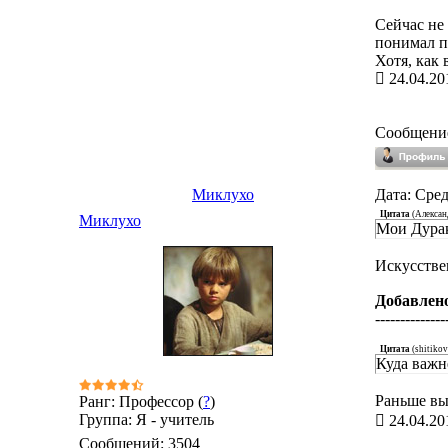
Сейчас не
понимал пр
Хотя, как 
24.04.20
Сообщени
Миклухо
Дата: Сред
Цитата
(
Алекса
Миклухо
Мои Дурак
Искусстве
Добавлен
--------------
Цитата
(
shitikov
Куда важн
Раньше вы
Ранг: Профессор (
?
)
Группа: Я - учитель
24.04.20
Сообщений:
3504