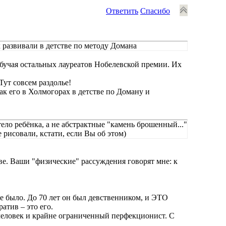
Ответить
Спасибо
х развивали в детстве по методу Домана
бучая остальных лауреатов Нобелевской премии. Их
ут совсем раздолье!
к его в Холмогорах в детстве по Доману и
тело ребёнка, а не абстрактные "камень брошенный..."
 рисовали, кстати, если Вы об этом)
ве. Ваши "физические" рассуждения говорят мне: к
е было. До 70 лет он был девственником, и ЭТО
атив – это его.
 человек и крайне ограниченный перфекционист. С