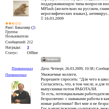
поддерживающую типы вопросов вхо
MFlash (желательно на русском, главн
иероглифических языках), антивирус, F
16.03.2009
Ранг: Бакалавр (
?
)
Группа:
Пользователи
Сообщений:
212
Награды:
3
Статус:
Offline
Провинциал
Дата: Четверг, 26.03.2009, 10:38 | Сообщ
Уважаемые коллеги.
Провинциал
Разрешите спросить: "Для чего в шко
Согласитесь, что, в том числе, и для т
выпускники потом РАБОТАЛИ.
То есть, потенциальным работодател
безразлично: с навыками работы в ка
новые работники? Вот мне и не безра
Гос и мунслужащие содержатся, межд