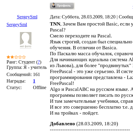
SergeySml
Дата: Суббота, 28.03.2009, 18:20 | Сооб
TNN
, Зачем Вам простой Basic, если 
SergeySml
Pascal?
Смело переходите на Pascal.
Язык строгий, создан был специально 
обучения. В отличии от Basicа.
По Паскалю масса обучалок, справоч
Для начинающих идеальна система Al
Ранг: Студент (
?
)
из Львова), для более "продвинутых"
Группа: Я - учитель
FreePascal - это уже серьезно. И сис
Сообщений:
161
программирования представлена - Laz
Награды:
1
FreePascal!
Статус:
Offline
Algo и PascalABC на русском языке. A
программы позволяет писать по русс
И там замечательные учебники, спра
И все это совершенно бесплатно т.е. 
И на тройках - пойдет.
Добавлено
(28.03.2009, 18:20)
---------------------------------------------