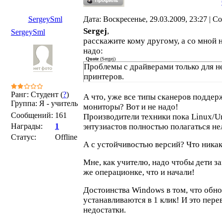
SergeySml
Дата: Воскресенье, 29.03.2009, 23:27 | 
Sergej
,
SergeySml
расскажите кому другому, а со мной 
надо:
Quote
(
Sergej
)
Проблемы с драйверами только для н
принтеров.
Ранг: Студент (
?
)
А что, уже все типы сканеров подде
Группа: Я - учитель
мониторы? Вот и не надо!
Сообщений:
161
Производители техники пока Linux/U
Награды:
1
энтузиастов полностью полагаться нел
Статус:
Offline
А с устойчивостью версий? Что ника
Мне, как учителю, надо чтобы дети за
же операционке, что и начали!
Достоинства Windows в том, что обн
устанавливаются в 1 клик! И это пер
недостатки.