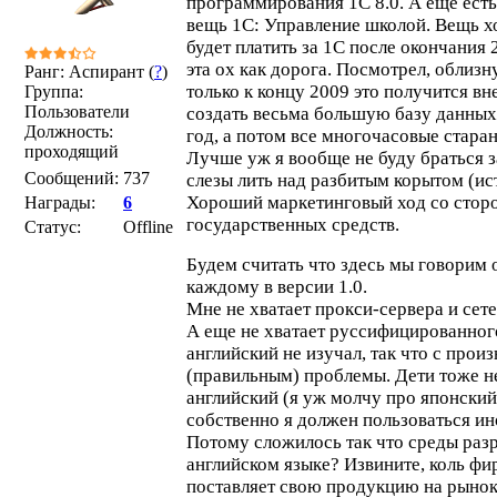
программирования 1С 8.0. А еще есть
вещь 1С: Управление школой. Вещь хо
будет платить за 1С после окончания 
эта ох как дорога. Посмотрел, облизну
Ранг: Аспирант (
?
)
только к концу 2009 это получится в
Группа:
Пользователи
создать весьма большую базу данных
Должность:
год, а потом все многочасовые старан
проходящий
Лучше уж я вообще не буду браться з
Сообщений:
737
слезы лить над разбитым корытом (ис
Хороший маркетинговый ход со сторо
Награды:
6
государственных средств.
Статус:
Offline
Будем считать что здесь мы говорим о
каждому в версии 1.0.
Мне не хватает прокси-сервера и сет
А еще не хватает руссифицированног
английский не изучал, так что с про
(правильным) проблемы. Дети тоже н
английский (я уж молчу про японский
собственно я должен пользоваться и
Потому сложилось так что среды раз
английском языке? Извините, коль фи
поставляет свою продукцию на рыно