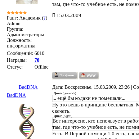
там, где что-то учебное есть, не помн
15.03.2009
Ранг: Академик (
?
)
Admin
Группа:
Администраторы
Должность:
информатика
Сообщений:
6010
Награды:
78
Статус:
Offline
BadDNA
Дата: Воскресенье, 15.03.2009, 23:26 | 
Quote
(
igorevich
)
BadDNA
... ещё бы кодаки не помешали...
Ну это вещь в принципе бесплатная. 
скачать.
Quote
(
K@tti
)
Вот интересно, кто использует в рабо
там, где что-то учебное есть, не помн
Есть. В Первой помощи 1.0 есть, наск