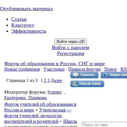
Опубликовать материал
Статьи
Классруку
Эффективность
Войти через uID
Войти с паролем
Регистрация
Форум об образовании в России, СНГ и мире
Новые сообщения
·
Участники
·
Правила форума
·
Поиск
·
RS
Страница
1
из
3
1
2
3
Далее
Модератор форума:
lyumer
,
Екатерина_Пашкова
Форум учителей об образовании в
России и мире
»
Учительская —
форум учителей, педагогов,
воспитателей и родителей
»
Школа
и компьютер, учитель и компьютер