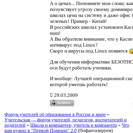
А о ценах... Попомните мои слова: ка
почувствует угрозу своему доминиро
школах цена на систему и даже офис 
зеленых! Пример - Китай!
В российских школах установлен Кас
наш!
А Вы обратили внимание, что у Каспе
антивирус под Linux?
Скоро и вирусы под Linux появятся
Для обучения информатике БЕЗОТН
оси будут работать ученики.
И вообще: Лучшей операционной сист
которой умеешь работать!
29.03.2009
Форум учителей об образовании в России и мире
»
Учительская — форум учителей, педагогов, воспитателей и
родителей
»
Школа и компьютер, учитель и компьютер
»
Что
вам нужно в "Первой Помощи" 2.0
(Пофантазируем)