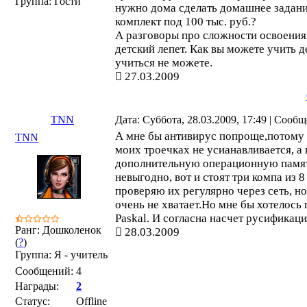
Группа: Гости
нужно дома сделать домашнее задание
комплект под 100 тыс. руб.?
А разговоры про сложности освоения 
детский лепет. Как вы можете учить д
учиться не можете.
27.03.2009
TNN
Дата: Суббота, 28.03.2009, 17:49 | Сооб
А мне бы антивирус попроще,потому 
TNN
моих троечках не усианавливается, а
дополнительную операционную памят
невыгодно, вот и стоят три компа из 8
проверяю их регулярно через сеть, но 
очень не хватает.Но мне бы хотелось 
Paskal. И согласна насчет русификаци
Ранг: Дошколенок
28.03.2009
(
?
)
Группа: Я - учитель
Сообщений:
4
Награды:
2
Статус:
Offline