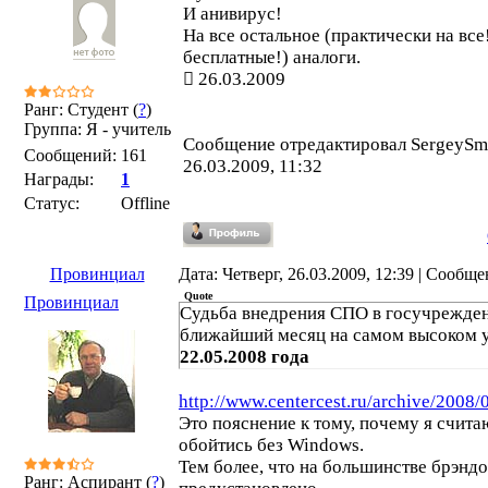
И анивирус!
На все остальное (практически на все
бесплатные!) аналоги.
26.03.2009
Ранг: Студент (
?
)
Группа: Я - учитель
Сообщение отредактировал
SergeySm
Сообщений:
161
26.03.2009, 11:32
Награды:
1
Статус:
Offline
Провинциал
Дата: Четверг, 26.03.2009, 12:39 | Сообщ
Quote
Провинциал
Судьба внедрения СПО в госучрежден
ближайший месяц на самом высоком 
22.05.2008 года
http://www.centercest.ru/archive/2008
Это пояснение к тому, почему я счита
обойтись без Windows.
Тем более, что на большинстве брэн
Ранг: Аспирант (
?
)