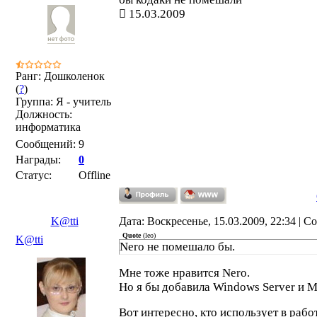
15.03.2009
Ранг: Дошколенок
(
?
)
Группа: Я - учитель
Должность:
информатика
Сообщений:
9
Награды:
0
Статус:
Offline
K@tti
Дата: Воскресенье, 15.03.2009, 22:34 | 
Quote
(
leo
)
K@tti
Nero не помешало бы.
Мне тоже нравится Nero.
Но я бы добавила Windows Server и M
Вот интересно, кто использует в рабо