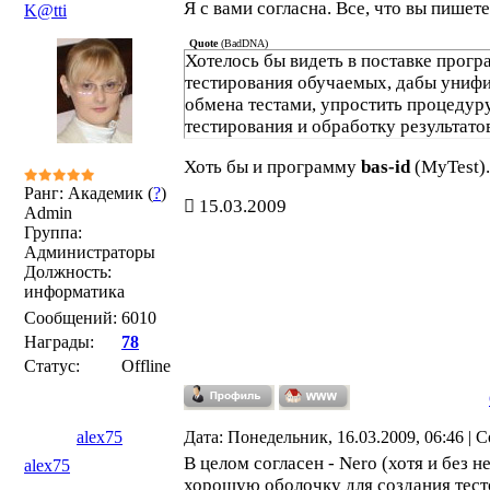
Я с вами согласна. Все, что вы пишете
K@tti
Quote
(
BadDNA
)
Хотелось бы видеть в поставке прог
тестирования обучаемых, дабы униф
обмена тестами, упростить процедур
тестирования и обработку результато
Хоть бы и программу
bas-id
(MyTest).
Ранг: Академик (
?
)
15.03.2009
Admin
Группа:
Администраторы
Должность:
информатика
Сообщений:
6010
Награды:
78
Статус:
Offline
alex75
Дата: Понедельник, 16.03.2009, 06:46 |
В целом согласен - Nero (хотя и без н
alex75
хорошую оболочку для создания тест