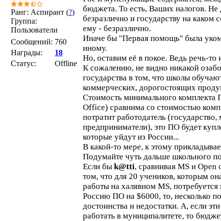
бюджета. То есть, Ваших налогов. Не
Ранг: Аспирант (
?
)
безразлично и государству на каком с
Группа:
ему - безразлично.
Пользователи
Иначе бы "Первая помощь" была уком
Сообщений:
760
иному.
Награды:
18
Но, оставим её в покое. Ведь речь-то 
Статус:
Offline
К сожалению, не видно никакой озаб
государства в том, что школы обучают
коммерческих, дорогостоящих проду
Стоимость минимального комплекта 
Office) сравнима со стоимостью комп
потратит работодатель (государство,
предприниматели), это ПО будет купл
которые уйдут из России...
В какой-то мере, к этому прикладывае
Подумайте чуть дальше школьного по
Если бы
k@tti
, сравнивая MS и Open
том, что для 20 учеников, которым о
работы на халявном MS, потребуется
Россию ПО на $6000, то, несколько п
достоинства и недостатки. А, если эти
работать в муниципалитете, то бюдже