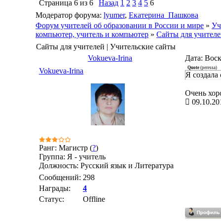
Страница
6
из
6
Назад
1
2
3
4
5
6
Модератор форума:
lyumer
,
Екатерина_Пашкова
Форум учителей об образовании в России и мире
»
Уч
компьютер, учитель и компьютер
»
Сайты для учителе
Сайты для учителей | Учительские сайты
Vokueva-Irina
Дата: Воск
Quote
(
peressa
)
Vokueva-Irina
Я создала 
Очень хор
09.10.20
Ранг: Магистр (
?
)
Группа: Я - учитель
Должность: Русский язык и Литература
Сообщений:
298
Награды:
4
Статус:
Offline