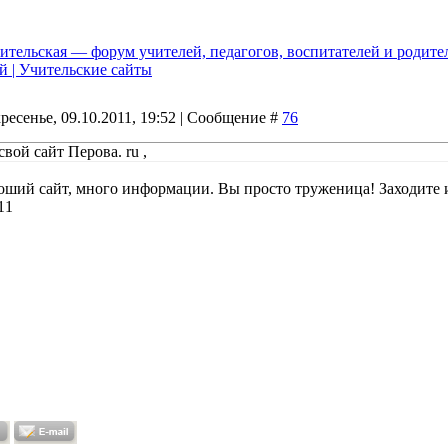
ительская — форум учителей, педагогов, воспитателей и родите
й | Учительские сайты
ресенье, 09.10.2011, 19:52 | Сообщение #
76
свой сайт Перова. ru ,
оший сайт, много информации. Вы просто труженица! Заходите и
11