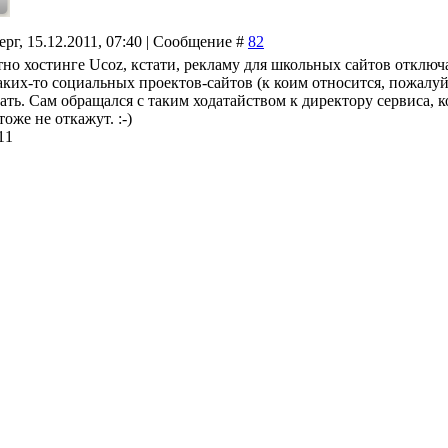
ерг, 15.12.2011, 07:40 | Сообщение #
82
но хостинге Ucoz, кстати, рекламу для школьных сайтов отключа
аких-то социальных проектов-сайтов (к коим относится, пожалуй,
ать. Сам обращался с таким ходатайством к директору сервиса, к
оже не откажут. :-)
11