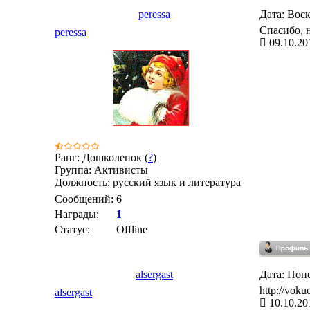
peressa
Дата: Воск
Спасибо, 
peressa
09.10.20
Ранг: Дошколенок (
?
)
Группа: Активисты
Должность: русский язык и литература
Сообщений:
6
Награды:
1
Статус:
Offline
alsergast
Дата: Поне
http://voku
alsergast
10.10.20