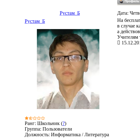
Рустам_Б
Дата: Четв
На бесплат
Рустам_Б
в случае к
а действов
Учителям т
15.12.20
Ранг: Школьник (
?
)
Группа: Пользователи
Должность: Информатика / Литература