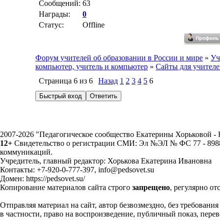
Сообщений:
63
Награды:
0
Статус:
Offline
Форум учителей об образовании в России и мире
»
Уч
компьютер, учитель и компьютер
»
Сайты для учителе
Страница
6
из
6
Назад
1
2
3
4
5
6
2007-2026 "Педагогическое сообщество Екатерины Хорьковой 
12+
Свидетельство о регистрации СМИ: Эл №ЭЛ № ФС 77 - 89883
коммуникаций.
Учредитель, главный редактор: Хорькова Екатерина Ивановна
Контакты: +7-920-0-777-397, info@pedsovet.su
Домен: https://pedsovet.su/
Копирование материалов сайта строго
запрещено
, регулярно от
Отправляя материал на сайт, автор безвозмездно, без требовани
в частности, право на воспроизведение, публичный показ, перево