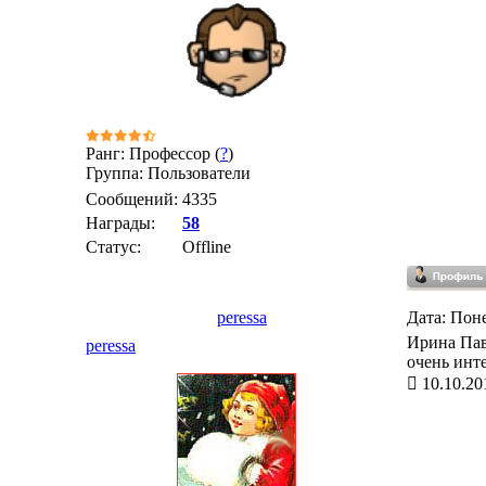
Ранг: Профессор (
?
)
Группа: Пользователи
Сообщений:
4335
Награды:
58
Статус:
Offline
peressa
Дата: Поне
Ирина Пав
peressa
очень инт
10.10.20