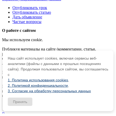
Опубликовать урок
Опубликовать статью
Дать объявление
Частые вопросы
О работе с сайтом
Мы используем cookie.
Публикуя материалы на сайте (комментарии, статьи,
разработки и др.), пользователи берут на себя всю
ответственность за содержание материалов и разрешение
Наш сайт использует cookies, включая сервисы веб-
любых спорных вопросов с третьми лицами.
аналитики (файлы с данными о прошлых посещениях
сайта). Продолжая пользоваться сайтом, вы соглашаетесь
При этом редакция сайта готова оказывать всяческую
с
поддержку как в публикации, так и других вопросах.
1. Политика использования cookies
,
2. Политикой конфиденциальности
,
Если вы обнаружили, что на нашем сайте незаконно
используются материалы,
сообщите администратору
—
3. Согласие на обработку персональных данных
материалы будут удалены.
Принять