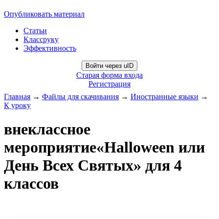
Опубликовать материал
Статьи
Классруку
Эффективность
Войти через uID
Старая форма входа
Регистрация
Главная
→
Файлы для скачивания
→
Иностранные языки
→
К уроку
внеклассное
мероприятие«Halloween или
День Всех Святых» для 4
классов