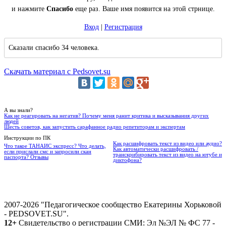
и нажмите
Спасибо
еще раз. Ваше имя появится на этой стрнице.
Вход
|
Регистрация
Сказали спасибо 34 человека.
Скачать материал с Pedsovet.su
А вы знали?
Как не реагировать на негатив? Почему меня ранит критика и высказывания других
людей
Шесть советов, как запустить сарафанное радио репетиторам и экспертам
Инструкции по ПК
Как расшифровать текст из видео или аудио?
Что такое ТАНАИС экспресс? Что делать,
Как автоматически расшифровать /
если прислали смс и запросили скан
транскрибировать текст из видео на ютубе и
паспорта? Отзывы
диктофона?
2007-2026 "Педагогическое сообщество Екатерины Хорьковой
- PEDSOVET.SU".
12+
Свидетельство о регистрации СМИ: Эл №ЭЛ № ФС 77 -