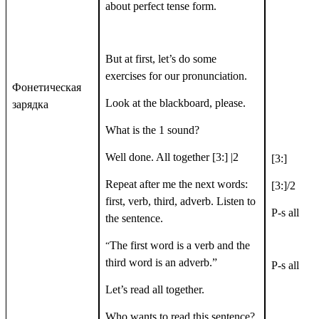
about perfect tense form.
But at first, let’s do some
exercises for our pronunciation.
Фонетическая
Look at the blackboard, please.
зарядка
What is the 1 sound?
Well done. All together [3:] |2
[3:]
Repeat after me the next words:
[3:]/2
first, verb, third, adverb. Listen to
P-s all
the sentence.
The first word is a verb and the
“
third word is an adverb.”
P-s all
Let’s read all together.
Who wants to read this sentence?