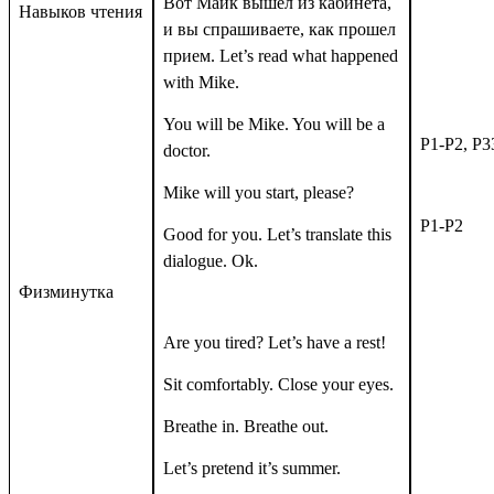
Вот Майк вышел из кабинета,
Навыков чтения
и вы спрашиваете, как прошел
прием.
Let’s read what happened
with Mike.
You will be Mike. You will be a
P1-P2, P3
doctor.
Mike will you start, please?
P1-P2
Good for you. Let’s translate this
dialogue. Ok.
Физминутка
Are you tired? Let’s have a rest!
Sit comfortably. Close your eyes.
Breathe in. Breathe out.
Let’s pretend it’s summer.