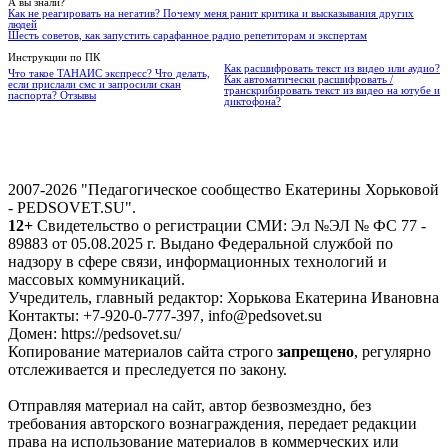
А вы знали?
Как не реагировать на негатив? Почему меня ранит критика и высказывания других
людей
Шесть советов, как запустить сарафанное радио репетиторам и экспертам
Инструкции по ПК
Как расшифровать текст из видео или аудио?
Что такое ТАНАИС экспресс? Что делать,
Как автоматически расшифровать /
если прислали смс и запросили скан
транскрибировать текст из видео на ютубе и
паспорта? Отзывы
диктофона?
2007-2026 "Педагогическое сообщество Екатерины Хорьковой
- PEDSOVET.SU".
12+
Свидетельство о регистрации СМИ: Эл №ЭЛ № ФС 77 -
89883 от 05.08.2025 г. Выдано Федеральной службой по
надзору в сфере связи, информационных технологий и
массовых коммуникаций.
Учредитель, главный редактор: Хорькова Екатерина Ивановна
Контакты: +7-920-0-777-397, info@pedsovet.su
Домен: https://pedsovet.su/
Копирование материалов сайта строго
запрещено
, регулярно
отслеживается и преследуется по закону.
Отправляя материал на сайт, автор безвозмездно, без
требования авторского вознаграждения, передает редакции
права на использование материалов в коммерческих или