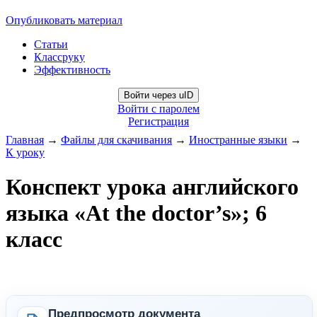
Опубликовать материал
Статьи
Классруку
Эффективность
Войти через uID
Войти с паролем
Регистрация
Главная
→
Файлы для скачивания
→
Иностранные языки
→
К уроку
Конспект урока английского
языка «At the doctor’s»; 6
класс
Предпросмотр документа