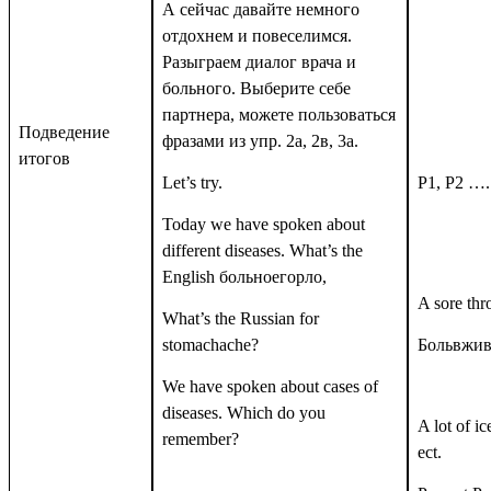
А сейчас давайте немного
отдохнем и повеселимся.
Разыграем диалог врача и
больного. Выберите себе
партнера, можете пользоваться
Подведение
фразами из упр. 2а, 2в, 3а.
итогов
Let’s try.
P1, P2 ….
Today we have spoken about
different diseases. What’s the
English
больноегорло
,
A sore thr
What’s the Russian for
stomachache?
Больвжив
We have spoken about cases of
diseases. Which do you
A lot of ic
remember?
ect.