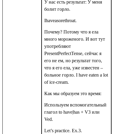
У нас есть результат: У меня
болит горло.
Ihaveasorethroat
.
Почему? Потому что я ела
много мороженого. И вот тут
употребляют
PresentPerfectTense
, сейчас я
его не ем, но результат того,
что я его ела, уже известен –
больное горло.
I have eaten a lot
of ice-cream.
Как
мы
образуем
это
время
:
Используем вспомогательный
глагол
to
have
|
has
+
V
3 или
Ved
.
Let’s practice. Ex.3.