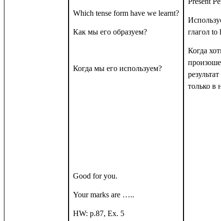
Present Pe
Which tense form have we learnt?
Использу
Как мы его образуем?
глагол
to
Когда хо
произоше
Когда мы его используем?
результат
только в
Good for you.
Your marks are …..
HW: p.87, Ex. 5