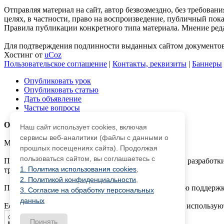
Отправляя материал на сайт, автор безвозмездно, без требова
целях, в частности, право на воспроизведение, публичный показ
Правила публикации конкретного типа материала. Мнение реда
Для подтверждения подлинности выданных сайтом документов 
Хостинг от
uCoz
Пользовательское соглашение
|
Контакты, реквизиты
|
Баннеры
Опубликовать урок
Опубликовать статью
Дать объявление
Частые вопросы
О работе с сайтом
Наш сайт использует cookies, включая
сервисы веб-аналитики (файлы с данными о
Мы используем cookie.
прошлых посещениях сайта). Продолжая
пользоваться сайтом, вы соглашаетесь с
Публикуя материалы на сайте (комментарии, статьи, разработки
1. Политика использования cookies
,
третьми лицами.
2. Политикой конфиденциальности
,
При этом редакция сайта готова оказывать всяческую поддержк
3. Согласие на обработку персональных
данных
Если вы обнаружили, что на нашем сайте незаконно использую
Принять