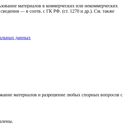
ользование материалов в коммерческих или некоммерческих
ведения — в соотв. с ГК РФ. (ст. 1270 и др.). См. также
нальных данных
держание материалов и разрешение любых спорных вопросов с
алены.