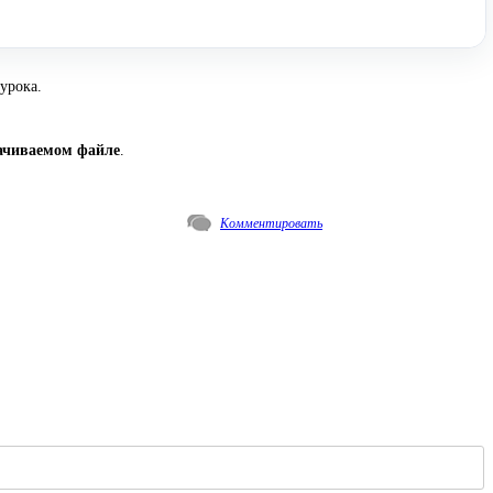
урока.
качиваемом файле
.
Комментировать