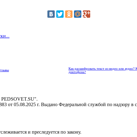
ки...
Как расшифровать текст из видео или аудио? 
Отзывы
диктофона?
 - PEDSOVET.SU".
3 от 05.08.2025 г. Выдано Федеральной службой по надзору в 
тслеживается и преследуется по закону.