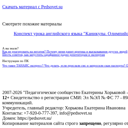
Скачать материал с Pedsovet.su
Смотрите похожие материалы
Конспект урока английского языка "Каникулы. Олимпийс
А вы знали?
Как не реагировать на негатив? Почему меня ранит критика и высказывания других людей
Шесть советов, как запустить сарафанное радио репетиторам и экспертам
Инструкции по ПК
Что такое ТАНАИС экспресс? Что делать, если прислали смс и запросили скан паспорта? 
2007-2026 "Педагогическое сообщество Екатерины Хорьковой
12+
Свидетельство о регистрации СМИ: Эл №ЭЛ № ФС 77 - 8988
коммуникаций.
Учредитель, главный редактор: Хорькова Екатерина Ивановна
Контакты: +7-920-0-777-397, info@pedsovet.su
Домен: https://pedsovet.su/
Копирование материалов сайта строго
запрещено
, регулярно о