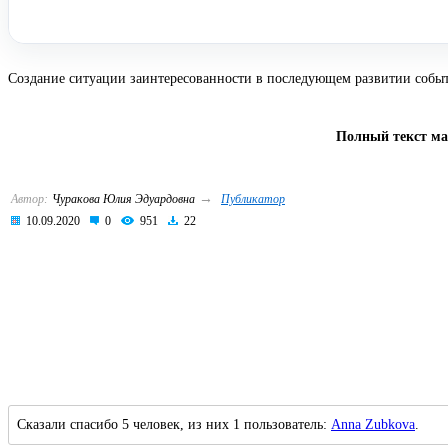
Создание ситуации заинтересованности в последующем развитии событ
Полный текст ма
→
Автор:
Чуракова Юлия Эдуардовна
Публикатор
10.09.2020
0
951
22
Сказали спасибо 5 человек, из них 1 пользователь:
Anna Zubkova
.