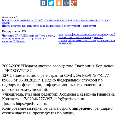
А вы знали?
Как не реагировать на негатив? Почему меня ранит критика и высказывания других
людей
Шесть советов, как запустить сарафанное радио репетиторам и экспертам
Инструкции по ПК
Как расшифровать текст из видео или аудио?
Что такое ТАНАИС экспресс? Что делать,
Как автоматически расшифровать /
если прислали смс и запросили скан
транскрибировать текст из видео на ютубе и
паспорта? Отзывы
диктофона?
2007-2026 "Педагогическое сообщество Екатерины Хорьковой
- PEDSOVET.SU".
12+
Свидетельство о регистрации СМИ: Эл №ЭЛ № ФС 77 -
89883 от 05.08.2025 г. Выдано Федеральной службой по
надзору в сфере связи, информационных технологий и
массовых коммуникаций.
Учредитель, главный редактор: Хорькова Екатерина Ивановна
Контакты: +7-920-0-777-397, info@pedsovet.su
Домен: https://pedsovet.su/
Копирование материалов сайта строго
запрещено
, регулярно
отслеживается и преследуется по закону.