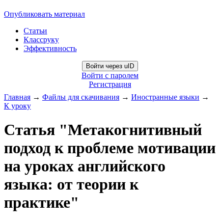
Опубликовать материал
Статьи
Классруку
Эффективность
Войти через uID
Войти с паролем
Регистрация
Главная
→
Файлы для скачивания
→
Иностранные языки
→
К уроку
Статья "Метакогнитивный
подход к проблеме мотивации
на уроках английского
языка: от теории к
практике"