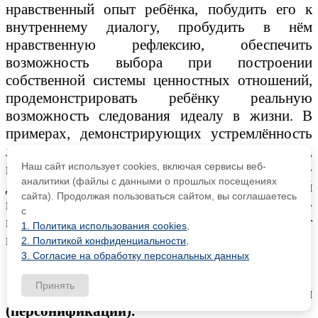
нрав­ственный опыт ребёнка, побудить его к
внутреннему диало­гу, пробудить в нём
нравственную рефлексию, обеспечить
возможность выбора при построении
собственной системы ценностных отношений,
продемонстрировать ребёнку реаль­ную
возможность следования идеалу в жизни. В
примерах, демонстрирующих устремлённость
людей к вершинам духа, персонифицируется,
наполняется конкретным жизненным со­
Наш сайт использует cookies, включая сервисы веб-
аналитики (файлы с данными о прошлых посещениях
держанием национальный воспитательный
сайта). Продолжая пользоваться сайтом, вы соглашаетесь
идеал. Особое зна­чение для духовно-
с
нравственного развития обучающегося имеет
1. Политика использования cookies
,
пример учителя.
2. Политикой конфиденциальности
,
3. Согласие на обработку персональных данных
Принять
Принцип идентификации
(персонификации).