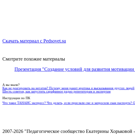
Скачать материал с Pedsovet.su
Смотрите похожие материалы
Презентация "Создание условий для развития мотивации у
А вы знали?
Как не реагировать на негатив? Почему меня ранит критика и высказывания других людей
Шесть советов, как запустить сарафанное радио репетиторам и экспертам
Инструкции по ПК
Что такое ТАНАИС экспресс? Что делать, если прислали смс и запросили скан паспорта? 
2007-2026 "Педагогическое сообщество Екатерины Хорьковой