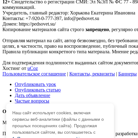
12+
Свидетельство о регистрации СМИ: Эл №ЭЛ № ФС 77 - 8988
коммуникаций.
Учредитель, главный редактор: Хорькова Екатерина Ивановна
Контакты: +7-920-0-777-397, info@pedsovet.su
Домен: https://pedsovet.su/
Копирование материалов сайта строго
запрещено
, регулярно о
Отправляя материал на сайт, автор безвозмездно, без требова
целях, в частности, право на воспроизведение, публичный показ
Правила публикации конкретного типа материала. Мнение реда
Для подтверждения подлинности выданных сайтом документов 
Хостинг от
uCoz
Пользовательское соглашение
|
Контакты, реквизиты
|
Баннеры
Опубликовать урок
Опубликовать статью
Дать объявление
Частые вопросы
О работе с сайтом
Наш сайт использует cookies, включая
сервисы веб-аналитики (файлы с данными о
Мы используем cookie.
прошлых посещениях сайта). Продолжая
пользоваться сайтом, вы соглашаетесь с
Публикуя материалы на сайте (комментарии, статьи, разработки