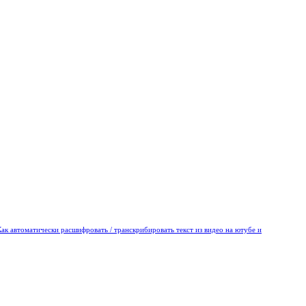
Как автоматически расшифровать / транскрибировать текст из видео на ютубе и