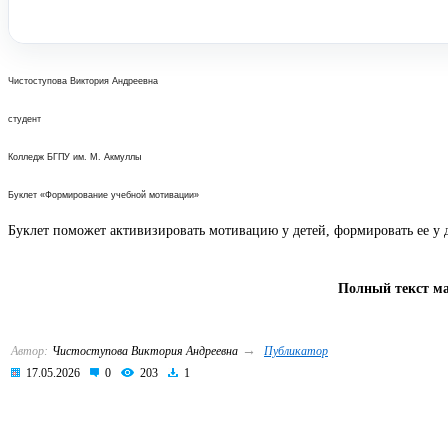
Чистоступова Виктория Андреевна
студент
Колледж БГПУ им. М. Акмуллы
Буклет «Формирование учебной мотивации»
Буклет поможет активизировать мотивацию у детей, формировать ее у д
Полный текст ма
→
Автор:
Чистоступова Виктория Андреевна
Публикатор
17.05.2026
0
203
1