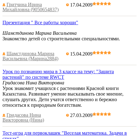
Гритчина Ирина
17.04.2009
Михайловна (9050654837)
Презентация " Все работы хороши"
Шамстдинова Марина Васильевна
Знакомство детей со строительными специальностями.
Шамстдинова Марина
15.04.2009
Васильевна (Марина2884)
Урок по познанию мира в 3 классе на тему: "Защита
растений" по системе RWCT
Гридасова Нина Викторовна
Урок знакомит учащихся с растениями Красной книги
Казахстана. Развивает умение высказывать свое мнение,
слушать других. Дети учатся ответственно и бережно
относиться к природным богатствам.
Гридасова Нина
27.03.2009
Викторовна (Нина)
Тест-игра для первоклашек "Веселая математика. Задачи в
стихах"