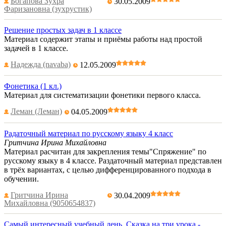
Богапова Зухра
30.05.2009
Фаризановна (зухрустик)
Решение простых задач в 1 классе
Материал содержит этапы и приёмы работы над простой
задачей в 1 классе.
Надежда (navaba)
12.05.2009
Фонетика (1 кл.)
Материал для систематизации фонетики первого класса.
Леман (Леман)
04.05.2009
Радаточный материал по русскому языку 4 класс
Гритчина Ирина Михайловна
Материал расчитан для закрепления темы"Спряжение" по
русскому языку в 4 классе. Раздаточный материал представлен
в трёх вариантах, с целью дифференцированного подхода в
обучении.
Гритчина Ирина
30.04.2009
Михайловна (9050654837)
Самый интересный учебный день. Сказка на три урока -