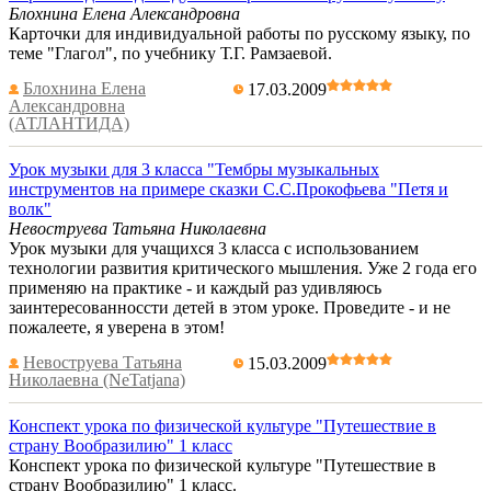
Блохнина Елена Александровна
Карточки для индивидуальной работы по русскому языку, по
теме "Глагол", по учебнику Т.Г. Рамзаевой.
Блохнина Елена
17.03.2009
Александровна
(АТЛАНТИДА)
Урок музыки для 3 класса "Тембры музыкальных
инструментов на примере сказки С.С.Прокофьева "Петя и
волк"
Невоструева Татьяна Николаевна
Урок музыки для учащихся 3 класса с использованием
технологии развития критического мышления. Уже 2 года его
применяю на практике - и каждый раз удивляюсь
заинтересованноссти детей в этом уроке. Проведите - и не
пожалеете, я уверена в этом!
Невоструева Татьяна
15.03.2009
Николаевна (NeTatjana)
Конспект урока по физической культуре "Путешествие в
страну Вообразилию" 1 класс
Конспект урока по физической культуре "Путешествие в
страну Вообразилию" 1 класс.