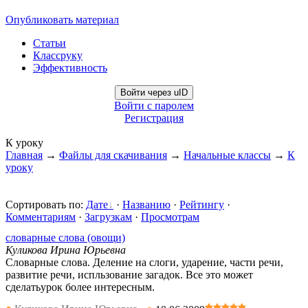
Опубликовать материал
Статьи
Классруку
Эффективность
Войти через uID
Войти с паролем
Регистрация
К уроку
Главная
→
Файлы для скачивания
→
Начальные классы
→
К
уроку
Сортировать по
:
Дате
·
Названию
·
Рейтингу
·
Комментариям
·
Загрузкам
·
Просмотрам
словарные слова (овощи)
Куликова Ирина Юрьевна
Словарные слова. Деление на слоги, ударение, части речи,
развитие речи, испльзование загадок. Все это может
сделатьурок более интересным.