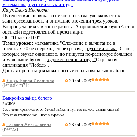
математика, русский язык и труд.
Ящук Елена Ивановна
Путешествие первоклассников по сказке удерживает их
заинтересованность и внимание втечении трех уроков.
Вопрос учащихся в конце работы: А продолжение будет?- стал
оценкой подготовленной презентации.
ОС "Школа 2100".
Темы уроков:
математика
"Сложение и вычитание в
преднлах 20 без перехода через разряд",
русский язык
" Слова,
которые звучат одинаково, но пишутся по-разному:с большой
и маленькой буквы",
художественный труд "
Отрывная
аппликация "Лебедь".
Данная презентация может быть использована как шаблон.
Ящук Елена Ивановна
26.04.2009
(lenusik-m71)
Выкройка зайца белого
ЗАЙКА
Уж очень нравился этот белый зайка, а тут его можно самим сшить!
Кто хочет такого же – вот выкройка!
Татьяна Анатольевна
23.04.2009
(best22)