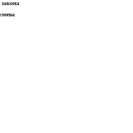
 закона
елеева