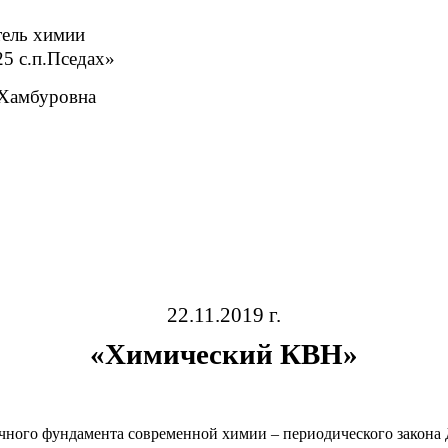
тель химии
 с.п.Пседах»
 Хамбуровна
22.11.2019 г.
«
Химический
КВН
»
чного фундамента современной химии – периодического закона 