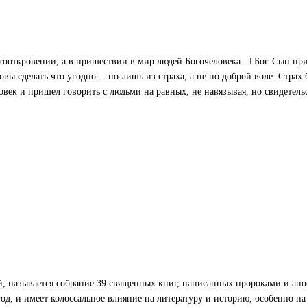
гооткровении, а в пришествии в мир людей Богочеловека.  Бог-Сын приш
вы сделать что угодно… но лишь из страха, а не по доброй воле. Страх 
век и пришел говорить с людьми на равных, не навязывая, но свидетельс
, называется собрание 39 священных книг, написанных пророками и апо
д, и имеет колоссальное влияние на литературу и историю, особенно на