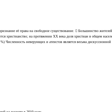
 признание её права на свободное существование.  Большинство жителе
ется христианство; на протяжении XX века доля христиан в общем насел
7 %) Численность неверующих и атеистов является весьма дискуссионно
ей на планете в 2010 году.