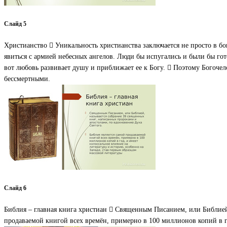
Слайд 5
Христианство  Уникальность христианства заключается не просто в бо
явиться с армией небесных ангелов. Люди бы испугались и были бы гото
вот любовь развивает душу и приближает ее к Богу.  Поэтому Богочело
бессмертными.
Слайд 6
Библия – главная книга христиан  Священным Писанием, или Библией
продаваемой книгой всех времён, примерно в 100 миллионов копий в го