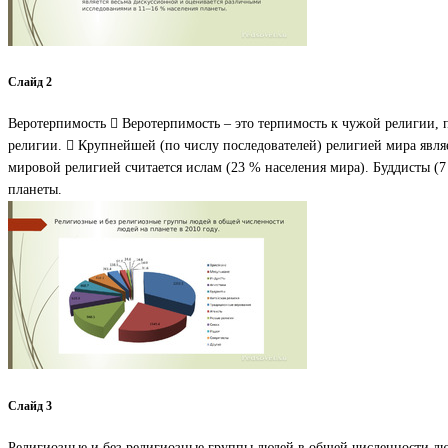
Слайд 2
Веротерпимость  Веротерпимость – это терпимость к чужой религии,
религии.  Крупнейшей (по числу последователей) религией мира явля
мировой религией считается ислам (23 % населения мира). Буддисты (
планеты.
Слайд 3
Религиозные и без религиозные группы людей в общей численности люд