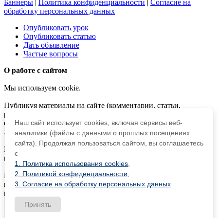
Баннеры
|
Политика конфиденциальности
|
Согласие на
обработку персональных данных
Опубликовать урок
Опубликовать статью
Дать объявление
Частые вопросы
О работе с сайтом
Мы используем cookie.
Публикуя материалы на сайте (комментарии, статьи,
разработки и др.), пользователи берут на себя всю
ответственность за содержание материалов и разрешение
Наш сайт использует cookies, включая сервисы веб-
любых спорных вопросов с третьми лицами.
аналитики (файлы с данными о прошлых посещениях
сайта). Продолжая пользоваться сайтом, вы соглашаетесь
При этом редакция сайта готова оказывать всяческую
с
поддержку как в публикации, так и других вопросах.
1. Политика использования cookies
,
2. Политикой конфиденциальности
,
Если вы обнаружили, что на нашем сайте незаконно
используются материалы,
сообщите администратору
—
3. Согласие на обработку персональных данных
материалы будут удалены.
Принять