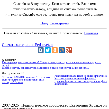
Спасибо за Вашу оценку. Если хотите, чтобы Ваше имя
стало известно автору, войдите на сайт как пользователь
и нажмите
Спасибо
еще раз. Ваше имя появится на этой стрнице.
Вход
|
Регистрация
Сказали спасибо 22 человека, из них 1 пользователь:
Тихонова
.
Скачать материал с Pedsovet.su
А вы знали?
Как не реагировать на негатив? Почему меня ранит критика и высказывания других
людей
Шесть советов, как запустить сарафанное радио репетиторам и экспертам
Инструкции по ПК
Как расшифровать текст из видео или аудио?
Что такое ТАНАИС экспресс? Что делать,
Как автоматически расшифровать /
если прислали смс и запросили скан
транскрибировать текст из видео на ютубе и
паспорта? Отзывы
диктофона?
2007-2026 "Педагогическое сообщество Екатерины Хорьковой