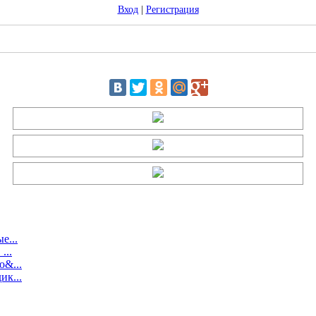
Вход
|
Регистрация
е...
...
ю&...
ик...