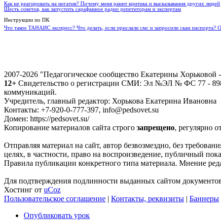
Как не реагировать на негатив? Почему меня ранит критика и высказывания других людей
Шесть советов, как запустить сарафанное радио репетиторам и экспертам
Инструкции по ПК
Что такое ТАНАИС экспресс? Что делать, если прислали смс и запросили скан паспорта? 
2007-2026 "Педагогическое сообщество Екатерины Хорьковой
12+
Свидетельство о регистрации СМИ: Эл №ЭЛ № ФС 77 - 8988
коммуникаций.
Учредитель, главный редактор: Хорькова Екатерина Ивановна
Контакты: +7-920-0-777-397, info@pedsovet.su
Домен: https://pedsovet.su/
Копирование материалов сайта строго
запрещено
, регулярно о
Отправляя материал на сайт, автор безвозмездно, без требова
целях, в частности, право на воспроизведение, публичный показ
Правила публикации конкретного типа материала. Мнение реда
Для подтверждения подлинности выданных сайтом документов 
Хостинг от
uCoz
Пользовательское соглашение
|
Контакты, реквизиты
|
Баннеры
Опубликовать урок