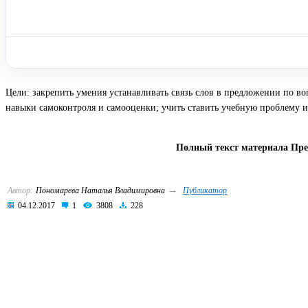
Цели: закрепить умения устанавливать связь слов в предложении по в
навыки самоконтроля и самооценки; учить ставить учебную проблему и 
Полный текст материала През
→
Автор:
Пономарева Наталья Владимировна
Публикатор
04.12.2017
1
3808
228