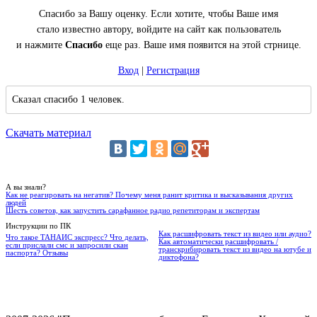
Спасибо за Вашу оценку. Если хотите, чтобы Ваше имя
стало известно автору, войдите на сайт как пользователь
и нажмите
Спасибо
еще раз. Ваше имя появится на этой стрнице.
Вход
|
Регистрация
Сказал спасибо 1 человек.
Скачать материал
А вы знали?
Как не реагировать на негатив? Почему меня ранит критика и высказывания других
людей
Шесть советов, как запустить сарафанное радио репетиторам и экспертам
Инструкции по ПК
Как расшифровать текст из видео или аудио?
Что такое ТАНАИС экспресс? Что делать,
Как автоматически расшифровать /
если прислали смс и запросили скан
транскрибировать текст из видео на ютубе и
паспорта? Отзывы
диктофона?