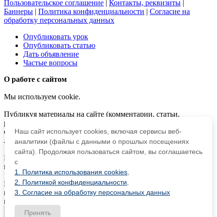
Пользовательское соглашение
|
Контакты, реквизиты
|
Баннеры
|
Политика конфиденциальности
|
Согласие на
обработку персональных данных
Опубликовать урок
Опубликовать статью
Дать объявление
Частые вопросы
О работе с сайтом
Мы используем cookie.
Публикуя материалы на сайте (комментарии, статьи,
разработки и др.), пользователи берут на себя всю
Наш сайт использует cookies, включая сервисы веб-
ответственность за содержание материалов и разрешение
любых спорных вопросов с третьми лицами.
аналитики (файлы с данными о прошлых посещениях
сайта). Продолжая пользоваться сайтом, вы соглашаетесь
При этом редакция сайта готова оказывать всяческую
с
поддержку как в публикации, так и других вопросах.
1. Политика использования cookies
,
2. Политикой конфиденциальности
,
Если вы обнаружили, что на нашем сайте незаконно
3. Согласие на обработку персональных данных
используются материалы,
сообщите администратору
—
материалы будут удалены.
Принять