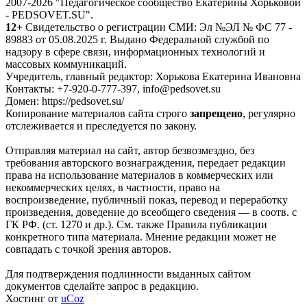
2007-2026 "Педагогическое сообщество Екатерины Хорьковой
- PEDSOVET.SU".
12+
Свидетельство о регистрации СМИ: Эл №ЭЛ № ФС 77 -
89883 от 05.08.2025 г. Выдано Федеральной службой по
надзору в сфере связи, информационных технологий и
массовых коммуникаций.
Учредитель, главный редактор: Хорькова Екатерина Ивановна
Контакты: +7-920-0-777-397, info@pedsovet.su
Домен: https://pedsovet.su/
Копирование материалов сайта строго
запрещено
, регулярно
отслеживается и преследуется по закону.
Отправляя материал на сайт, автор безвозмездно, без
требования авторского вознаграждения, передает редакции
права на использование материалов в коммерческих или
некоммерческих целях, в частности, право на
воспроизведение, публичный показ, перевод и переработку
произведения, доведение до всеобщего сведения — в соотв. с
ГК РФ. (ст. 1270 и др.). См. также Правила публикации
конкретного типа материала. Мнение редакции может не
совпадать с точкой зрения авторов.
Для подтверждения подлинности выданных сайтом
документов сделайте запрос в редакцию.
Хостинг от
uCoz