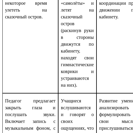
некоторое время
«самолёты» и
координации п
улететь на
летят на
движении п
сказочный остров.
сказочный
кабинету.
остров
(раскинув руки
в стороны
движутся по
кабинету,
находят свои
гимнастические
коврики и
устраиваются
на них).
Педагог предлагает
Учащиеся
Развитие умен
закрыть глаза и
вслушиваются
анализировать
послушать звуки.
и говорят о
формулировать
Включает запись с
своих
свои мысли
музыкальным фоном, с
ощущениях, что
прислушиваться