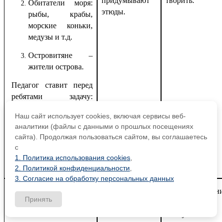
придумывают
творить.
Обитатели моря:
этюды.
рыбы, крабы,
морские коньки,
медузы и т.д.
Островитяне –
жители острова.
Педагог ставит перед
ребятами задачу:
создать танцевальный
Наш сайт использует cookies, включая сервисы веб-
этюд в предлагаемых
аналитики (файлы с данными о прошлых посещениях
образах:
сайта). Продолжая пользоваться сайтом, вы соглашаетесь
путешественников,
с
островитян, обитателей
1. Политика использования cookies
,
моря.
2. Политикой конфиденциальности
,
3. Согласие на обработку персональных данных
Педагог предлагает
Группы
Развитие умен
Принять
показать этюды.
учащихся
публичных
показывают
выступлений.