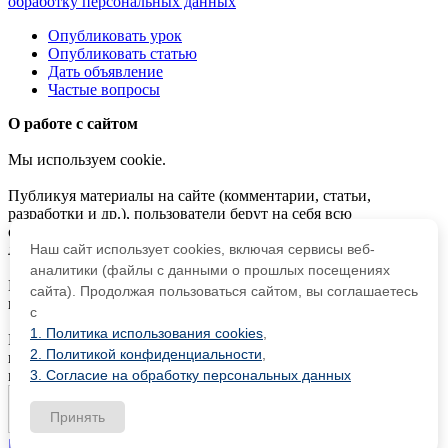
обработку персональных данных
Опубликовать урок
Опубликовать статью
Дать объявление
Частые вопросы
О работе с сайтом
Мы используем cookie.
Публикуя материалы на сайте (комментарии, статьи,
разработки и др.), пользователи берут на себя всю
ответственность за содержание материалов и разрешение
любых спорных вопросов с третьми лицами.
Наш сайт использует cookies, включая сервисы веб-
аналитики (файлы с данными о прошлых посещениях
При этом редакция сайта готова оказывать всяческую
сайта). Продолжая пользоваться сайтом, вы соглашаетесь
поддержку как в публикации, так и других вопросах.
с
1. Политика использования cookies
,
Если вы обнаружили, что на нашем сайте незаконно
2. Политикой конфиденциальности
,
используются материалы,
сообщите администратору
—
материалы будут удалены.
3. Согласие на обработку персональных данных
Принять