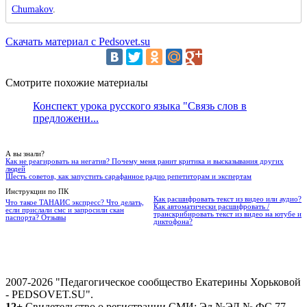
Chumakov
.
Скачать материал с Pedsovet.su
Смотрите похожие материалы
Конспект урока русского языка "Связь слов в
предложени...
А вы знали?
Как не реагировать на негатив? Почему меня ранит критика и высказывания других
людей
Шесть советов, как запустить сарафанное радио репетиторам и экспертам
Инструкции по ПК
Как расшифровать текст из видео или аудио?
Что такое ТАНАИС экспресс? Что делать,
Как автоматически расшифровать /
если прислали смс и запросили скан
транскрибировать текст из видео на ютубе и
паспорта? Отзывы
диктофона?
2007-2026 "Педагогическое сообщество Екатерины Хорьковой
- PEDSOVET.SU".
12+
Свидетельство о регистрации СМИ: Эл №ЭЛ № ФС 77 -