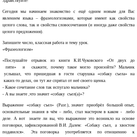
Здравствуйте!
Сегодня мы начинаем знакомство с ещё одним новым для Вас
явлением языка – фразеологизмами, которые имеют как свойства
целого слова, так и свойства словосочетания (и иногда даже свойства
целого предложения).
Запишите число, классная работа и тему урок.
«Фразеологизм»
«Послушайте отрывок из книги К.И.Чуковского «От двух до
пяти» и скажите, почему такое могло произойти? Мальчик
услышал, что пришедшая в гости старушка «собаку съела» на
каких-то делах, он тут же спрятал от неё своего щенка.
- Какое сочетание слов так испугало мальчика?
- А вы знаете ,что значит «собаку съел(а)»?
Выражение «собаку съел» (Разг.), значит приобрёл большой опыт,
основательные знания в чём – либо, стал мастером в каком - либо
деле. А вот знаете ли вы, что выражение это возникло на основе
поговорки, зафиксированной В.И. Далем: «Собаку съел, а хвостом
подавился». Эта поговорка употребляется по отношению к