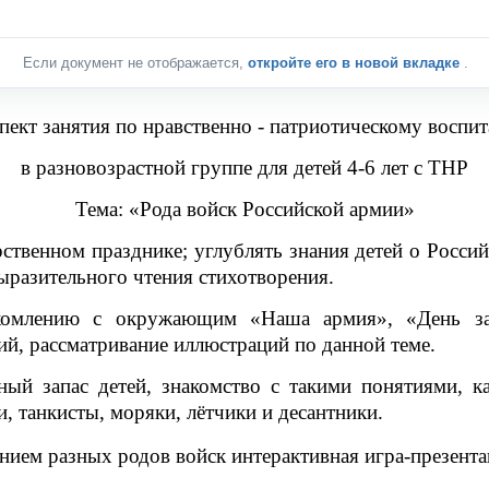
Если документ не отображается,
откройте его в новой вкладке
.
пект занятия по нравственно - патриотическому воспи
в разновозрастной группе для детей 4-6 лет с ТНР
Тема: «Рода войск Российской армии»
рственном празднике; углублять знания детей о Росси
ыразительного чтения стихотворения.
комлению с окружающим «Наша армия», «День защи
ий, рассматривание иллюстраций по данной теме.
ный запас детей, знакомство с такими понятиями, к
 танкисты, моряки, лётчики и десантники.
ением разных родов войск интерактивная игра-презента