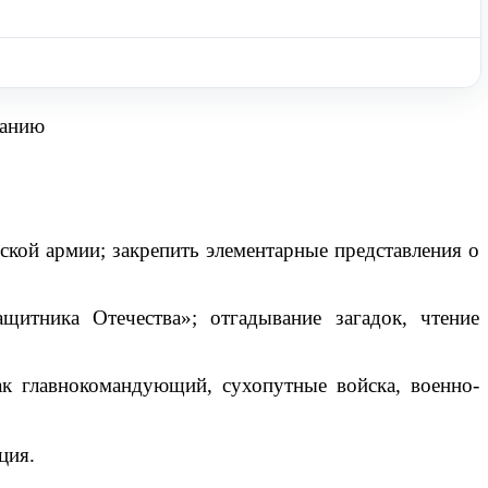
танию
йской армии; закрепить элементарные представления о
тника Отечества»; отгадывание загадок, чтение
ак главнокомандующий, сухопутные войска, военно-
ция.