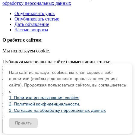
обработку персональных данных
Опубликовать урок
Опубликовать статью
Дать объявление
Частые вопросы
О работе с сайтом
Мы используем cookie.
Публикуя материалы на сайте (комментарии, статьи,
разработки и др.), пользователи берут на себя всю
ответственность за содержание материалов и разрешение
Наш сайт использует cookies, включая сервисы веб-
любых спорных вопросов с третьми лицами.
аналитики (файлы с данными о прошлых посещениях
сайта). Продолжая пользоваться сайтом, вы соглашаетесь
При этом редакция сайта готова оказывать всяческую
с
поддержку как в публикации, так и других вопросах.
1. Политика использования cookies
,
2. Политикой конфиденциальности
,
Если вы обнаружили, что на нашем сайте незаконно
используются материалы,
сообщите администратору
—
3. Согласие на обработку персональных данных
материалы будут удалены.
Принять