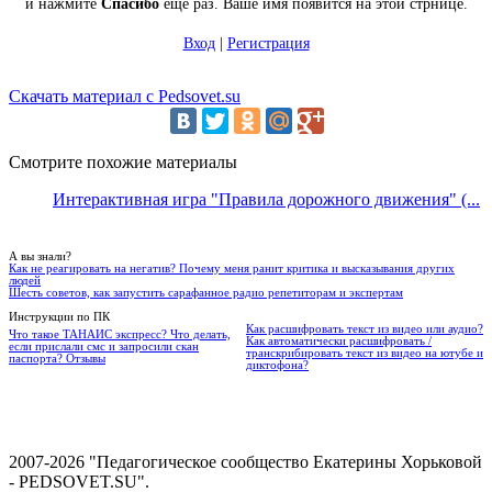
и нажмите
Спасибо
еще раз. Ваше имя появится на этой стрнице.
Вход
|
Регистрация
Скачать материал с Pedsovet.su
Смотрите похожие материалы
Интерактивная игра "Правила дорожного движения" (...
А вы знали?
Как не реагировать на негатив? Почему меня ранит критика и высказывания других
людей
Шесть советов, как запустить сарафанное радио репетиторам и экспертам
Инструкции по ПК
Как расшифровать текст из видео или аудио?
Что такое ТАНАИС экспресс? Что делать,
Как автоматически расшифровать /
если прислали смс и запросили скан
транскрибировать текст из видео на ютубе и
паспорта? Отзывы
диктофона?
2007-2026 "Педагогическое сообщество Екатерины Хорьковой
- PEDSOVET.SU".