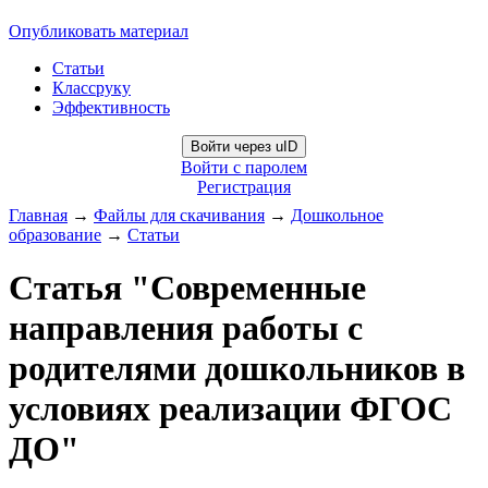
Опубликовать материал
Статьи
Классруку
Эффективность
Войти через uID
Войти с паролем
Регистрация
Главная
→
Файлы для скачивания
→
Дошкольное
образование
→
Статьи
Статья "Современные
направления работы с
родителями дошкольников в
условиях реализации ФГОС
ДО"