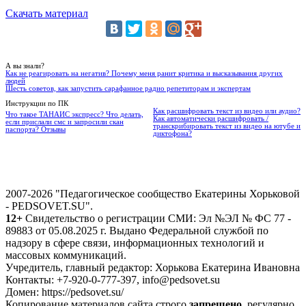
Скачать материал
А вы знали?
Как не реагировать на негатив? Почему меня ранит критика и высказывания других
людей
Шесть советов, как запустить сарафанное радио репетиторам и экспертам
Инструкции по ПК
Как расшифровать текст из видео или аудио?
Что такое ТАНАИС экспресс? Что делать,
Как автоматически расшифровать /
если прислали смс и запросили скан
транскрибировать текст из видео на ютубе и
паспорта? Отзывы
диктофона?
2007-2026 "Педагогическое сообщество Екатерины Хорьковой
- PEDSOVET.SU".
12+
Свидетельство о регистрации СМИ: Эл №ЭЛ № ФС 77 -
89883 от 05.08.2025 г. Выдано Федеральной службой по
надзору в сфере связи, информационных технологий и
массовых коммуникаций.
Учредитель, главный редактор: Хорькова Екатерина Ивановна
Контакты: +7-920-0-777-397, info@pedsovet.su
Домен: https://pedsovet.su/
Копирование материалов сайта строго
запрещено
, регулярно