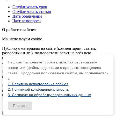
Опубликовать урок
Опубликовать статью
Дать объявление
Частые вопросы
О работе с сайтом
Мы используем cookie.
Публикуя материалы на сайте (комментарии, статьи,
разработки и др.), пользователи берут на себя всю
ответственность за содержание материалов и разрешение
Наш сайт использует cookies, включая сервисы веб-
любых спорных вопросов с третьми лицами.
аналитики (файлы с данными о прошлых посещениях
При этом редакция сайта готова оказывать всяческую
сайта). Продолжая пользоваться сайтом, вы соглашаетесь
поддержку как в публикации, так и других вопросах.
с
1. Политика использования cookies
,
Если вы обнаружили, что на нашем сайте незаконно
2. Политикой конфиденциальности
,
используются материалы,
сообщите администратору
—
3. Согласие на обработку персональных данных
материалы будут удалены.
Принять