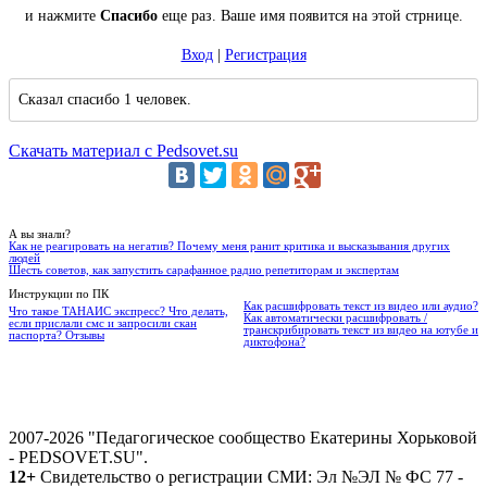
и нажмите
Спасибо
еще раз. Ваше имя появится на этой стрнице.
Вход
|
Регистрация
Сказал спасибо 1 человек.
Скачать материал с Pedsovet.su
А вы знали?
Как не реагировать на негатив? Почему меня ранит критика и высказывания других
людей
Шесть советов, как запустить сарафанное радио репетиторам и экспертам
Инструкции по ПК
Как расшифровать текст из видео или аудио?
Что такое ТАНАИС экспресс? Что делать,
Как автоматически расшифровать /
если прислали смс и запросили скан
транскрибировать текст из видео на ютубе и
паспорта? Отзывы
диктофона?
2007-2026 "Педагогическое сообщество Екатерины Хорьковой
- PEDSOVET.SU".
12+
Свидетельство о регистрации СМИ: Эл №ЭЛ № ФС 77 -