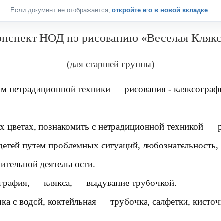
Если документ не отображается,
откройте его в новой вкладке
.
онспект НОД по рисованию «Веселая Клякс
(для старшей группы)
вом нетрадиционной техники
рисования - кляксограф
ых цветах, познакомить с нетрадиционной техникой
 детей путем проблемных ситуаций, любознательность,
зительной деятельности.
графия
,
клякса
,
выдувание трубочкой
.
чка с водой, коктейльная
трубочка
, салфетки, кисто