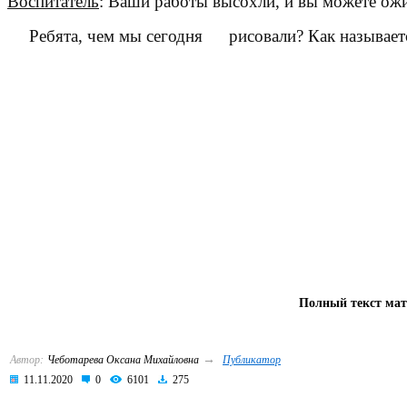
Воспитатель
: Ваши работы высохли, и вы можете ожив
Ребята, чем мы сегодня
рисовали
? Как называет
Полный текст мат
→
Автор:
Чеботарева Оксана Михайловна
Публикатор
11.11.2020
0
6101
275