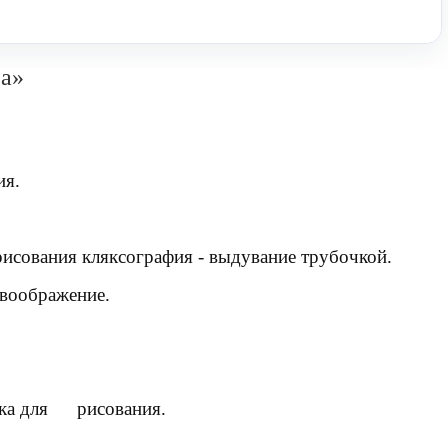
а»
ия
.
рисования кляксография - выдувание трубочкой
.
 воображение.
чка для
рисования
.