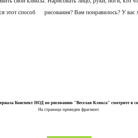
ить свои кляксы. Нарисовать лицо, руки, ноги, кто чт
ся этот способ
рисования
? Вам понравилось? У вас
ериала Конспект НОД по рисованию "Веселая Клякса" смотрите в с
На странице приведен фрагмент.