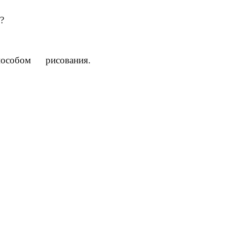
?
пособом
рисования
.