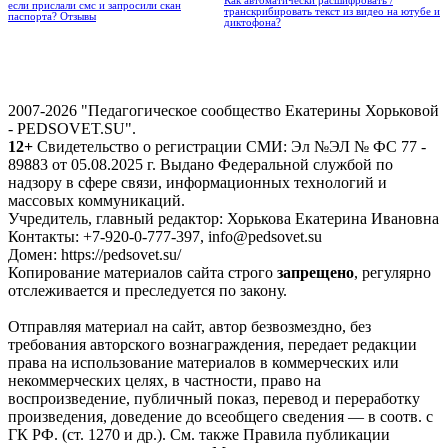
Как автоматически расшифровать /
если прислали смс и запросили скан
транскрибировать текст из видео на ютубе и
паспорта? Отзывы
диктофона?
2007-2026 "Педагогическое сообщество Екатерины Хорьковой
- PEDSOVET.SU".
12+
Свидетельство о регистрации СМИ: Эл №ЭЛ № ФС 77 -
89883 от 05.08.2025 г. Выдано Федеральной службой по
надзору в сфере связи, информационных технологий и
массовых коммуникаций.
Учредитель, главный редактор: Хорькова Екатерина Ивановна
Контакты: +7-920-0-777-397, info@pedsovet.su
Домен: https://pedsovet.su/
Копирование материалов сайта строго
запрещено
, регулярно
отслеживается и преследуется по закону.
Отправляя материал на сайт, автор безвозмездно, без
требования авторского вознаграждения, передает редакции
права на использование материалов в коммерческих или
некоммерческих целях, в частности, право на
воспроизведение, публичный показ, перевод и переработку
произведения, доведение до всеобщего сведения — в соотв. с
ГК РФ. (ст. 1270 и др.). См. также Правила публикации