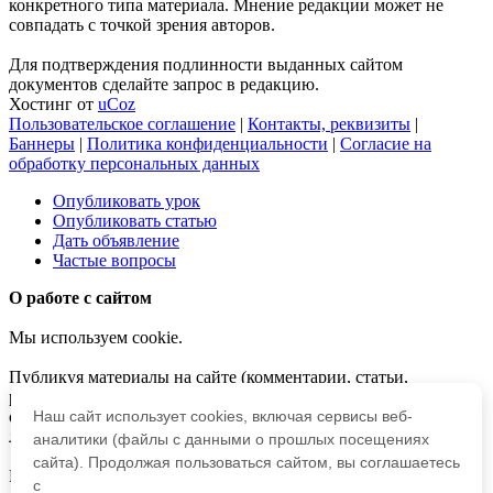
конкретного типа материала. Мнение редакции может не
совпадать с точкой зрения авторов.
Для подтверждения подлинности выданных сайтом
документов сделайте запрос в редакцию.
Хостинг от
uCoz
Пользовательское соглашение
|
Контакты, реквизиты
|
Баннеры
|
Политика конфиденциальности
|
Согласие на
обработку персональных данных
Опубликовать урок
Опубликовать статью
Дать объявление
Частые вопросы
О работе с сайтом
Мы используем cookie.
Публикуя материалы на сайте (комментарии, статьи,
разработки и др.), пользователи берут на себя всю
ответственность за содержание материалов и разрешение
Наш сайт использует cookies, включая сервисы веб-
любых спорных вопросов с третьми лицами.
аналитики (файлы с данными о прошлых посещениях
сайта). Продолжая пользоваться сайтом, вы соглашаетесь
При этом редакция сайта готова оказывать всяческую
с