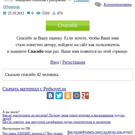
Комментировать
Одуванчик
25.10.2012
0
5310
874
Спасибо
Спасибо за Вашу оценку. Если хотите, чтобы Ваше имя
стало известно автору, войдите на сайт как пользователь
и нажмите
Спасибо
еще раз. Ваше имя появится на этой стрнице.
Вход
|
Регистрация
Сказали спасибо 42 человека.
Скачать материал с Pedsovet.su
А вы знали?
Как не реагировать на негатив? Почему меня ранит критика и высказывания других
людей
Шесть советов, как запустить сарафанное радио репетиторам и экспертам
Инструкции по ПК
Как расшифровать текст из видео или аудио?
Что такое ТАНАИС экспресс? Что делать,