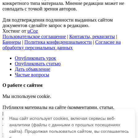
конкретного типа материала. Мнение редакции может не
совпадать с точкой зрения авторов.
Для подтверждения подлинности выданных сайтом
документов сделайте запрос в редакцию.
Хостинг от
uCoz
Пользовательское соглашение
|
Контакты, реквизиты
|
Баннеры
|
Политика конфиденциальности
|
Согласие на
обработку персональных данных
Опубликовать урок
Опубликовать статью
Дать объявление
Частые вопросы
О работе с сайтом
Мы используем cookie.
Публикуя материалы на сайте (комментарии, статьи,
разработки и др.), пользователи берут на себя всю
ответственность за содержание материалов и разрешение
Наш сайт использует cookies, включая сервисы веб-
любых спорных вопросов с третьми лицами.
аналитики (файлы с данными о прошлых посещениях
сайта). Продолжая пользоваться сайтом, вы соглашаетесь
При этом редакция сайта готова оказывать всяческую
с