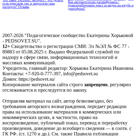
Что такое ТАНАИС экспресс? Что делать,
Как автоматически расшифровать /
если прислали смс и запросили скан
транскрибировать текст из видео на ютубе и
паспорта? Отзывы
диктофона?
2007-2026 "Педагогическое сообщество Екатерины Хорьковой
- PEDSOVET.SU".
12+
Свидетельство о регистрации СМИ: Эл №ЭЛ № ФС 77 -
89883 от 05.08.2025 г. Выдано Федеральной службой по
надзору в сфере связи, информационных технологий и
массовых коммуникаций.
Учредитель, главный редактор: Хорькова Екатерина Ивановна
Контакты: +7-920-0-777-397, info@pedsovet.su
Домен: https://pedsovet.su/
Копирование материалов сайта строго
запрещено
, регулярно
отслеживается и преследуется по закону.
Отправляя материал на сайт, автор безвозмездно, без
требования авторского вознаграждения, передает редакции
права на использование материалов в коммерческих или
некоммерческих целях, в частности, право на
воспроизведение, публичный показ, перевод и переработку
произведения, доведение до всеобщего сведения — в соотв. с
ГК РФ. (ст. 1270 и др.). См. также Правила публикации