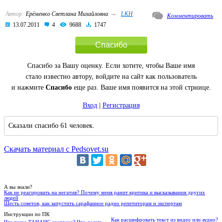
→
Автор:
Ерёменко Светлана Михайловна
LKH
Комментировать
13.07.2011
4
9688
1747
Спасибо
Спасибо за Вашу оценку. Если хотите, чтобы Ваше имя
стало известно автору, войдите на сайт как пользователь
и нажмите
Спасибо
еще раз. Ваше имя появится на этой стрнице.
Вход
|
Регистрация
Сказали спасибо 61 человек.
Скачать материал с Pedsovet.su
А вы знали?
Как не реагировать на негатив? Почему меня ранит критика и высказывания других
людей
Шесть советов, как запустить сарафанное радио репетиторам и экспертам
Инструкции по ПК
Как расшифровать текст из видео или аудио?