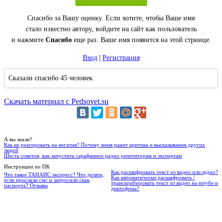
Спасибо за Вашу оценку. Если хотите, чтобы Ваше имя
стало известно автору, войдите на сайт как пользователь
и нажмите
Спасибо
еще раз. Ваше имя появится на этой стрнице.
Вход
|
Регистрация
Сказали спасибо 45 человек.
Скачать материал с Pedsovet.su
А вы знали?
Как не реагировать на негатив? Почему меня ранит критика и высказывания других
людей
Шесть советов, как запустить сарафанное радио репетиторам и экспертам
Инструкции по ПК
Как расшифровать текст из видео или аудио?
Что такое ТАНАИС экспресс? Что делать,
Как автоматически расшифровать /
если прислали смс и запросили скан
транскрибировать текст из видео на ютубе и
паспорта? Отзывы
диктофона?