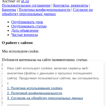
Хостинг от
uCoz
Пользовательское соглашение
|
Контакты, реквизиты
|
Баннеры
|
Политика конфиденциальности
|
Согласие на
обработку персональных данных
Опубликовать урок
Опубликовать статью
Дать объявление
Частые вопросы
О работе с сайтом
Мы используем cookie.
Публикуя материалы на сайте (комментарии, статьи,
разработки и др.), пользователи берут на себя всю
ответственность за содержание материалов и разрешение
Наш сайт использует cookies, включая сервисы веб-
любых спорных вопросов с третьми лицами.
аналитики (файлы с данными о прошлых посещениях
сайта). Продолжая пользоваться сайтом, вы соглашаетесь
При этом редакция сайта готова оказывать всяческую
с
поддержку как в публикации, так и других вопросах.
1. Политика использования cookies
,
2. Политикой конфиденциальности
,
Если вы обнаружили, что на нашем сайте незаконно
используются материалы,
сообщите администратору
—
3. Согласие на обработку персональных данных
материалы будут удалены.