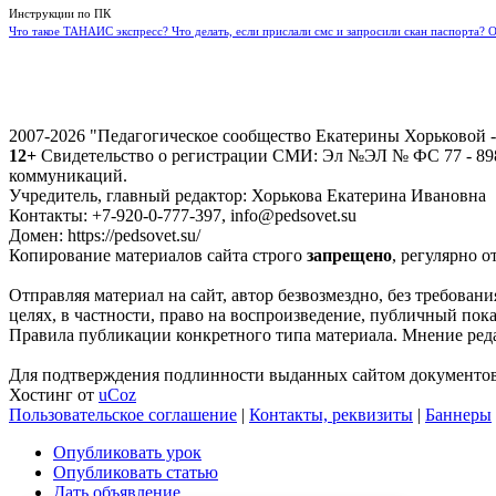
Инструкции по ПК
Что такое ТАНАИС экспресс? Что делать, если прислали смс и запросили скан паспорта? 
2007-2026 "Педагогическое сообщество Екатерины Хорьковой
12+
Свидетельство о регистрации СМИ: Эл №ЭЛ № ФС 77 - 8988
коммуникаций.
Учредитель, главный редактор: Хорькова Екатерина Ивановна
Контакты: +7-920-0-777-397, info@pedsovet.su
Домен: https://pedsovet.su/
Копирование материалов сайта строго
запрещено
, регулярно о
Отправляя материал на сайт, автор безвозмездно, без требова
целях, в частности, право на воспроизведение, публичный показ
Правила публикации конкретного типа материала. Мнение реда
Для подтверждения подлинности выданных сайтом документов 
Хостинг от
uCoz
Пользовательское соглашение
|
Контакты, реквизиты
|
Баннеры
Опубликовать урок
Опубликовать статью
Дать объявление