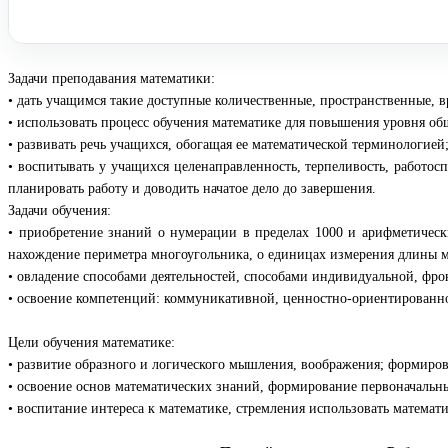
Задачи преподавания математики:
• дать учащимся такие доступные количественные, пространственные, 
• использовать процесс обучения математике для повышения уровня об
• развивать речь учащихся, обогащая ее математической терминологией
• воспитывать у учащихся целенаправленность, терпеливость, работосп
планировать работу и доводить начатое дело до завершения.
Задачи обучения:
• приобретение знаний о нумерации в пределах 1000 и арифметически
нахождение периметра многоугольника, о единицах измерения длины м
• овладение способами деятельностей, способами индивидуальной, фро
• освоение компетенций: коммуникативной, ценностно-ориентированно
Цели обучения математике:
• развитие образного и логического мышления, воображения; формиро
• освоение основ математических знаний, формирование первоначальны
• воспитание интереса к математике, стремления использовать математ