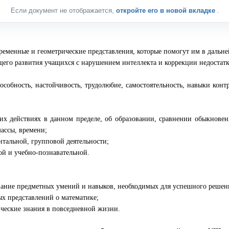
Если документ не отображается,
откройте его в новой вкладке
.
временные и геометрические представления, которые помогут им в дальне
щего развития учащихся с нарушением интеллекта и коррекции недостатк
;
особность, настойчивость, трудолюбие, самостоятельность, навыки конт
х действиях в данном пределе, об образовании, сравнении обыкновенн
ассы, времени;
нтальной, групповой деятельности;
й и учебно-познавательной.
вание предметных умений и навыков, необходимых для успешного решени
х представлений о математике;
ические знания в повседневной жизни.