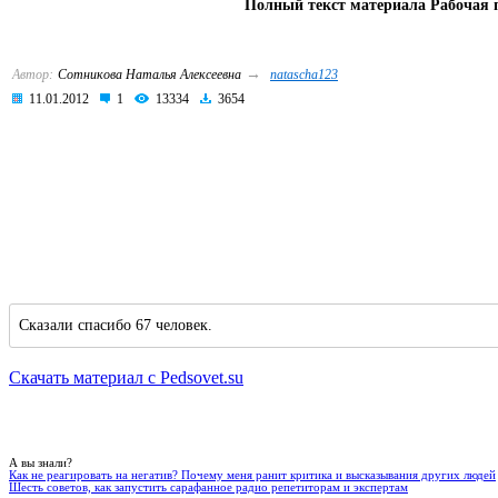
Полный текст материала Рабочая 
→
Автор:
Сотникова Наталья Алексеевна
natascha123
11.01.2012
1
13334
3654
Сказали спасибо 67 человек.
Скачать материал с Pedsovet.su
А вы знали?
Как не реагировать на негатив? Почему меня ранит критика и высказывания других людей
Шесть советов, как запустить сарафанное радио репетиторам и экспертам