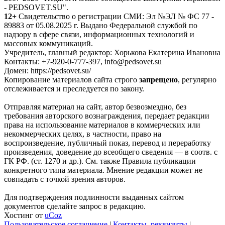
- PEDSOVET.SU".
12+
Свидетельство о регистрации СМИ: Эл №ЭЛ № ФС 77 -
89883 от 05.08.2025 г. Выдано Федеральной службой по
надзору в сфере связи, информационных технологий и
массовых коммуникаций.
Учредитель, главный редактор: Хорькова Екатерина Ивановна
Контакты: +7-920-0-777-397, info@pedsovet.su
Домен: https://pedsovet.su/
Копирование материалов сайта строго
запрещено
, регулярно
отслеживается и преследуется по закону.
Отправляя материал на сайт, автор безвозмездно, без
требования авторского вознаграждения, передает редакции
права на использование материалов в коммерческих или
некоммерческих целях, в частности, право на
воспроизведение, публичный показ, перевод и переработку
произведения, доведение до всеобщего сведения — в соотв. с
ГК РФ. (ст. 1270 и др.). См. также Правила публикации
конкретного типа материала. Мнение редакции может не
совпадать с точкой зрения авторов.
Для подтверждения подлинности выданных сайтом
документов сделайте запрос в редакцию.
Хостинг от
uCoz
Пользовательское соглашение
|
Контакты, реквизиты
|