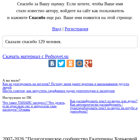
Спасибо за Вашу оценку. Если хотите, чтобы Ваше имя
стало известно автору, войдите на сайт как пользователь
и нажмите
Спасибо
еще раз. Ваше имя появится на этой стрнице.
Вход
|
Регистрация
Сказали спасибо 129 человек.
Скачать материал с Pedsovet.su
А вы знали?
Как не реагировать на негатив? Почему меня ранит критика и высказывания других
людей
Шесть советов, как запустить сарафанное радио репетиторам и экспертам
Инструкции по ПК
Как расшифровать текст из видео или аудио?
Что такое ТАНАИС экспресс? Что делать,
Как автоматически расшифровать /
если прислали смс и запросили скан
транскрибировать текст из видео на ютубе и
паспорта? Отзывы
диктофона?
2007-2026 "Педагогическое сообщество Екатерины Хорьковой