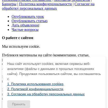
Баннеры
|
Политика конфиденциальности
|
Согласие на
обработку персональных данных
Опубликовать урок
Опубликовать статью
Дать объявление
Частые вопросы
О работе с сайтом
Мы используем cookie.
Публикуя материалы на сайте (комментарии, статьи,
разработки и др.), пользователи берут на себя всю
Наш сайт использует cookies, включая сервисы веб-
ответственность за содержание материалов и разрешение
любых спорных вопросов с третьми лицами.
аналитики (файлы с данными о прошлых посещениях
сайта). Продолжая пользоваться сайтом, вы соглашаетесь
При этом редакция сайта готова оказывать всяческую
с
поддержку как в публикации, так и других вопросах.
1. Политика использования cookies
,
2. Политикой конфиденциальности
,
Если вы обнаружили, что на нашем сайте незаконно
3. Согласие на обработку персональных данных
используются материалы,
сообщите администратору
—
материалы будут удалены.
Принять