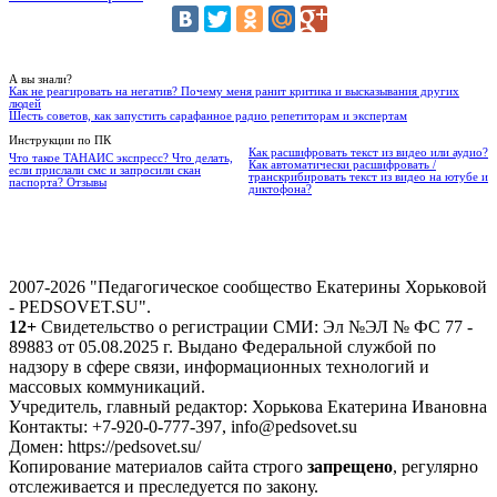
А вы знали?
Как не реагировать на негатив? Почему меня ранит критика и высказывания других
людей
Шесть советов, как запустить сарафанное радио репетиторам и экспертам
Инструкции по ПК
Как расшифровать текст из видео или аудио?
Что такое ТАНАИС экспресс? Что делать,
Как автоматически расшифровать /
если прислали смс и запросили скан
транскрибировать текст из видео на ютубе и
паспорта? Отзывы
диктофона?
2007-2026 "Педагогическое сообщество Екатерины Хорьковой
- PEDSOVET.SU".
12+
Свидетельство о регистрации СМИ: Эл №ЭЛ № ФС 77 -
89883 от 05.08.2025 г. Выдано Федеральной службой по
надзору в сфере связи, информационных технологий и
массовых коммуникаций.
Учредитель, главный редактор: Хорькова Екатерина Ивановна
Контакты: +7-920-0-777-397, info@pedsovet.su
Домен: https://pedsovet.su/
Копирование материалов сайта строго
запрещено
, регулярно
отслеживается и преследуется по закону.