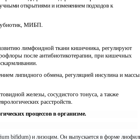
научными открытиями и изменением подходов к
эубиотик, МИБП.
азвитию лимфоидной ткани кишечника, регулируют
крофлоры после антибиотикотерапии, при кишечных
вскармливании.
нием липидного обмена, регуляцией инсулина и массы
овидной железы, сосудистого тонуса, а также
еврологических расстройств.
ических процессов в организме.
rium bifidum
) и лизоцим. Он выпускается в форме лиофил