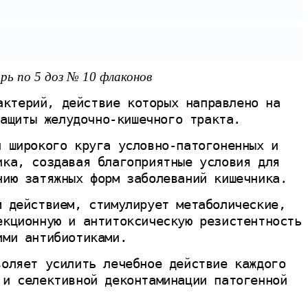
трь по 5 доз № 10 флаконов
актерий, действие которых направлено на
защиты желудочно-кишечного тракта.
и широкого круга условно-патогоненных и
ика, создавая благоприятные условия для
нию затяжных форм заболеваний кишечника.
м действием, стимулирует метаболические,
екционную и антитоксическую резистентность
ими антибиотиками.
воляет усилить лечебное действие каждого
 и селективной деконтаминации патогенной