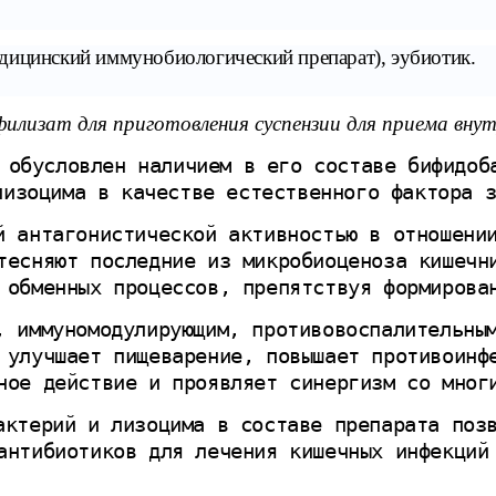
дицинский иммунобиологический препарат), эубиотик.
филизат для приготовления суспензии для приема вну
 обусловлен наличием в его составе бифидоб
лизоцима в качестве естественного фактора 
й антагонистической активностью в отношени
тесняют последние из микробиоценоза кишечн
 обменных процессов, препятствуя формирова
, иммуномодулирующим, противовоспалительны
 улучшает пищеварение, повышает противоинф
ное действие и проявляет синергизм со мног
актерий и лизоцима в составе препарата поз
антибиотиков для лечения кишечных инфекций