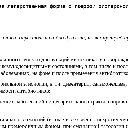
ая лекарственная форма с твердой дисперсно
астички опускаются на дно флакона, поэтому перед 
азличного генеза и дисфункций кишечника: у новорожд
иммунодефицитными состояниями, в том числе и после
аболеваниях, на фоне и после применения антибиотико
иальной этиологии, в т.ч. дизентерии, сальмонеллеза
имости антибиотиков;
ческих заболеваний пищеварительного тракта, сопров
ивных осложнений (в том числе язвенно-некротическо
ым преморбидным фоном, при смешанной патологии (и