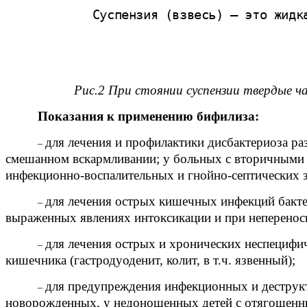
Суспензия (взвесь) – это жидк
Рис.2 При стоянии суспензии твердые ч
Показания к применению бифилиза:
для лечения и профилактики дисбактериоза р
–
смешанном вскармливании; у больных с вторичными 
инфекционно-воспалительных и гнойно-септических з
для лечения острых кишечных инфекций бактер
–
выраженных явлениях интоксикации и при неперенос
для лечения острых и хронических неспецифи
–
кишечника (гастродуоденит, колит, в т.ч. язвенный);
для предупреждения инфекционных и деструкт
–
новорожденных, у недоношенных детей с отягощенн