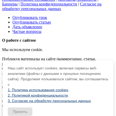
Баннеры
|
Политика конфиденциальности
|
Согласие на
обработку персональных данных
Опубликовать урок
Опубликовать статью
Дать объявление
Частые вопросы
О работе с сайтом
Мы используем cookie.
Публикуя материалы на сайте (комментарии, статьи,
разработки и др.), пользователи берут на себя всю
ответственность за содержание материалов и разрешение
Наш сайт использует cookies, включая сервисы веб-
любых спорных вопросов с третьми лицами.
аналитики (файлы с данными о прошлых посещениях
сайта). Продолжая пользоваться сайтом, вы соглашаетесь
При этом редакция сайта готова оказывать всяческую
с
поддержку как в публикации, так и других вопросах.
1. Политика использования cookies
,
2. Политикой конфиденциальности
,
Если вы обнаружили, что на нашем сайте незаконно
используются материалы,
сообщите администратору
—
3. Согласие на обработку персональных данных
материалы будут удалены.
Принять