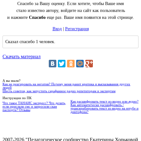
Спасибо за Вашу оценку. Если хотите, чтобы Ваше имя
стало известно автору, войдите на сайт как пользователь
и нажмите
Спасибо
еще раз. Ваше имя появится на этой стрнице.
Вход
|
Регистрация
Сказал спасибо 1 человек.
Скачать материал
А вы знали?
Как не реагировать на негатив? Почему меня ранит критика и высказывания других
людей
Шесть советов, как запустить сарафанное радио репетиторам и экспертам
Инструкции по ПК
Как расшифровать текст из видео или аудио?
Что такое ТАНАИС экспресс? Что делать,
Как автоматически расшифровать /
если прислали смс и запросили скан
транскрибировать текст из видео на ютубе и
паспорта? Отзывы
диктофона?
2007-2026 "Педагогическое сообщество Екатерины Хорьковой