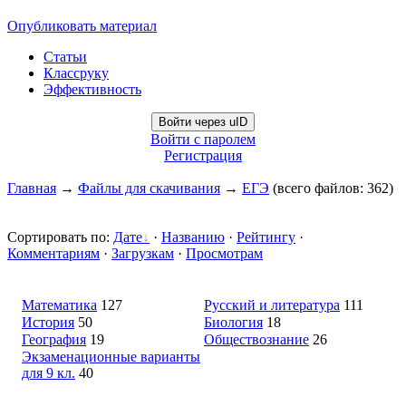
Опубликовать материал
Статьи
Классруку
Эффективность
Войти через uID
Войти с паролем
Регистрация
Главная
→
Файлы для скачивания
→
ЕГЭ
(всего файлов: 362)
Сортировать по
:
Дате
·
Названию
·
Рейтингу
·
Комментариям
·
Загрузкам
·
Просмотрам
Математика
127
Русский и литература
111
История
50
Биология
18
География
19
Обществознание
26
Экзаменационные варианты
для 9 кл.
40