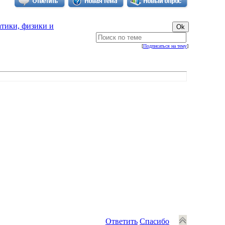
тики, физики и
[
Подписаться на тему
]
Ответить
Спасибо