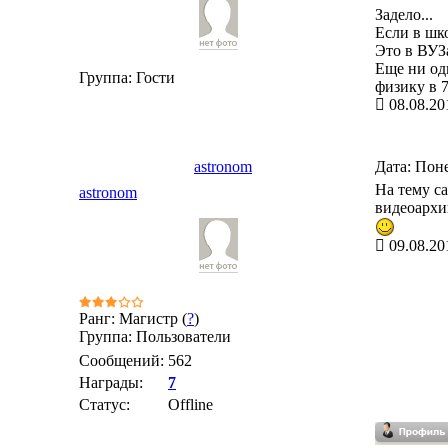
Задело...
Если в шк
Это в ВУЗ
Еще ни од
Группа: Гости
физику в 7
08.08.20
astronom
Дата: Поне
На тему с
astronom
видеоархи
09.08.20
Ранг: Магистр (
?
)
Группа: Пользователи
Сообщений:
562
Награды:
7
Статус:
Offline