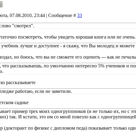
ота, 07.08.2010, 23:44 | Сообщение #
33
слово "смотрел".
статочно посмотреть, чтобы увидеть хорошая книга или не очень.
учебник лучше и доступнее - я скажу, что Вы молодец и можете 
издал, но боюсь, что вы не сможете его оценить --- как не печал
о, что рассказываешь, по умолчанию интересно 5% учеников и по
о.
охо рассказываете
лледже работаю, если не заметили.
детском садике
ывает пример трех моих одногруппников (и не только их, но с э
их) так. И кстати, это им со мной повезло как с одногруппницей
р (докторант по физике с дипломом педа) показывает только одн