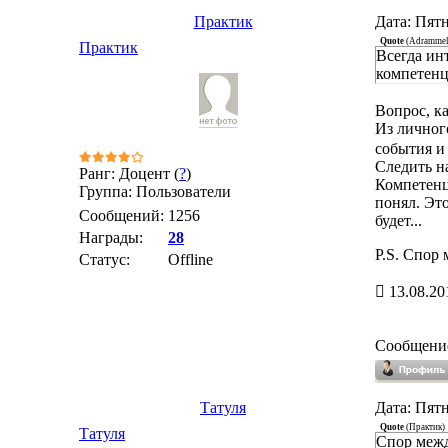
Практик
Дата: Пятн
Quote
(
Adramme
Практик
Всегда ин
компетенц
Вопрос, ка
Из лично
события и
Следить н
Ранг: Доцент (
?
)
Компетен
Группа: Пользователи
понял. Это
Сообщений:
1256
будет...
Награды:
28
P.S. Спор
Статус:
Offline
13.08.20
Сообщени
Татуля
Дата: Пятн
Quote
(
Практик
)
Татуля
Спор межд