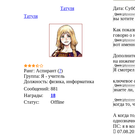
Татуля
Дата: Субб
Quote
(
physicsw
Татуля
вы хотите 
Как показ
говорю о 
Quote
(
physicsw
вот именн
Дополните
на инжене
Quote
(
physicsw
Я смотрел 
Ранг: Аспирант (
?
)
Группа: Я - учитель
ключевое 
Должность: физика, информатика
Quote
(
physicsw
Сообщений:
881
знаете ли,
Награды:
18
Quote
(
physicsw
Статус:
Offline
когда то, 
А когда т
однозначн
ПС: я в ко
07.08.20