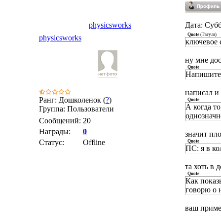
physicsworks
Дата: Субб
Quote
(
Татуля
)
physicsworks
ключевое 
ну мне до
Quote
Напишите 
написал и 
Ранг: Дошколенок (
?
)
Quote
А когда т
Группа: Пользователи
однозначн
Сообщений:
20
Награды:
0
значит пл
Статус:
Offline
Quote
ПС: я в ко
та хоть в 
Quote
Как показ
говорю о н
ваш приме