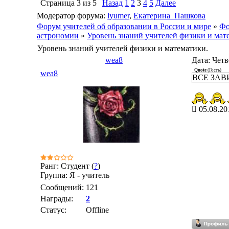
Страница
3
из
5
Назад
1
2
3
4
5
Далее
Модератор форума:
lyumer
,
Екатерина_Пашкова
Форум учителей об образовании в России и мире
»
Фо
астрономии
»
Уровень знаний учителей физики и мат
Уровень знаний учителей физики и математики.
wea8
Дата: Четв
Quote
(
Гость
)
wea8
ВСЕ ЗАВ
05.08.20
Ранг: Студент (
?
)
Группа: Я - учитель
Сообщений:
121
Награды:
2
Статус:
Offline