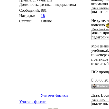
Группа: Я - учитель
внимания.
Должность: физика, информатика
Quote
(
physicsw
Сообщений:
881
значит пл
Награды:
18
Не хуже, 
Статус:
Offline
конечно
Quote
(
physicsw
может пров
педагогич
Мои знани
учебника),
инженерам 
претендова
отвечать б
ПС: прошу
08.08.20
Учитель физики
Дата: Воск
Quote
(
Гость
)
Учитель физики
знаете ли,