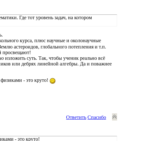
матики. Где тот уровень задач, на котором
ь.
школьного курса, плюс научные и околонаучные
емлю астероидов, глобального потепления и т.п.
ей просвещают!
но
изложить суть. Так, чтобы ученик реально всё
дников или дебрях линейной алгебры. Да и поважнее
 физиками - это круто!
Ответить
Спасибо
ками - это круто!