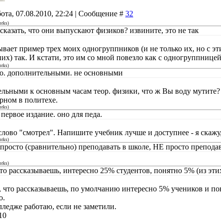
ота, 07.08.2010, 22:24 | Сообщение #
32
orks
)
сказать, что они выпускают физиков? извините, это не так
ывает пример трех моих одногруппников (и не только их, но с э
них) так. И кстати, это им со мной повезло как с одногруппнице
orks
)
о. дополнительными. не основными
льными к основным часам теор. физики, что ж Вы воду мутите?
рном в политехе.
orks
)
первое издание. оно для педа.
слово "смотрел". Напишите учебник лучше и доступнее - я скажу
orks
)
 просто (сравнительно) преподавать в школе, НЕ просто преподав
orks
)
что рассказываешь, интересно 25% студентов, понятно 5% (из эти
о, что рассказываешь, по умолчанию интересно 5% учеников и по
о.
лледже работаю, если не заметили.
10