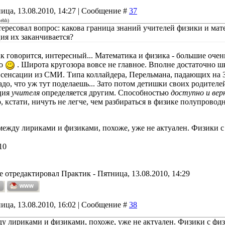
ица, 13.08.2010, 14:27 | Сообщение #
37
lehh
)
тересовал вопрос: какова граница знаний учителей физики и мате
ия их заканчивается?
к говорится, интересный... Математика и физика - большие очен
го
. Широта кругозора вовсе не главное. Вполне достаточно 
 сенсации из СМИ. Типа коллайдера, Перельмана, падающих на З
адо, что уж тут поделаешь... Зато потом детишки своих родител
ция
учителя
определяется другим. Способностью
доступно и вер
, кстати, ничуть не легче, чем разбираться в физике полупрово
 между лириками и физиками, похоже, уже не актуален. Физики с
10
е отредактировал
Практик
-
Пятница, 13.08.2010, 14:29
ица, 13.08.2010, 16:02 | Сообщение #
38
у лириками и физиками, похоже, уже не актуален. Физики с физи