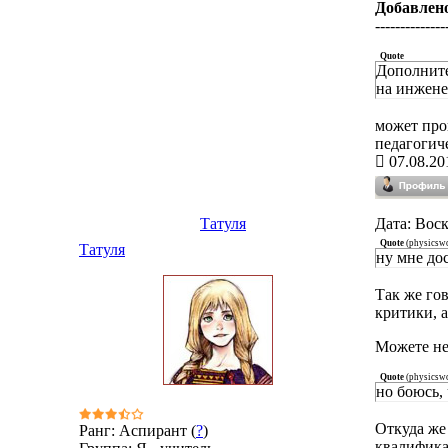
Добавлен
--------------
Quote
Дополните
на инжене
может пров
педагогич
07.08.20
Татуля
Дата: Воск
Quote
(
physicsw
Татуля
ну мне до
Так же го
критики, а
Можете не
Quote
(
physicsw
но боюсь,
Откуда же 
Ранг: Аспирант (
?
)
квалифика