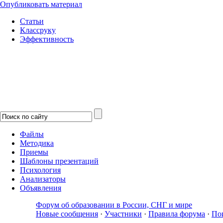
Опубликовать материал
Статьи
Классруку
Эффективность
Файлы
Методика
Приемы
Шаблоны презентаций
Психология
Анализаторы
Объявления
Форум об образовании в России, СНГ и мире
Новые сообщения
·
Участники
·
Правила форума
·
По