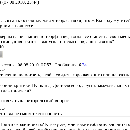
о
(07.08.2010, 23:44)
-------------------------------
льными к основным часам теор. физики, что ж Вы воду мутите?
рном в политехе.
ерим ваши знания по теорфизике, тогда все станет на свои места
еские университеты выпускают педагогов, а не физиков?
10
ресенье, 08.08.2010, 07:57 | Сообщение #
34
orks
)
статочно посмотреть, чтобы увидеть хорошая книга или не очень
ворили критики Пушкина, Достоевского, других замечательных на
 где - писатели?
 отвечать на риторический вопрос.
orks
)
 что вы не сможете его оценить
Вы это можете знать? К тому же, мне тоже необязательно читать
цию выше Вашей, чтобы оценить его. Как раз если понятно напи