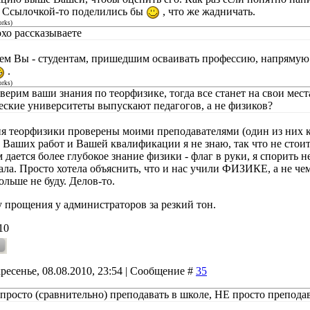
 Ссылочкой-то поделились бы
, что же жадничать.
orks
)
охо рассказываете
чем Вы - студентам, пришедшим осваивать профессию, напрямую 
.
orks
)
ерим ваши знания по теорфизике, тогда все станет на свои места
еские университеты выпускают педагогов, а не физиков?
я теорфизики проверены моими преподавателями (один из них к
 Ваших работ и Вашей квалификации я не знаю, так что не стоит 
дается более глубокое знание физики - флаг в руки, я спорить н
ла. Просто хотела объяснить, что и нас учили ФИЗИКЕ, а не чем
ольше не буду. Делов-то.
 прощения у администраторов за резкий тон.
10
ресенье, 08.08.2010, 23:54 | Сообщение #
35
 просто (сравнительно) преподавать в школе, НЕ просто преподав