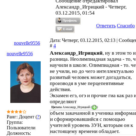
Сообщение отредактировал
Александр_Игрицкий
-
Четверг,
03.12.2015, 01:54
Ответить
Спасибо
Дата: Четверг, 03.12.2015, 02:13 | Сообщ
nouvelle9556
#
4
Александр_Игрицкий
, ну в этом то и
nouvelle9556
разница. Неолимпиадная задача - то, 
научили в школе. Олимпиадная - то. ч
не учили, но до чего интеллектуально
развитый человек может догадаться,
производя в уме перцепевтивные
действия.
Экзамен егэ, огэ и прочие гиа как раз 
определяют
Цитата
Александр_Игрицкий
(
)
объем закачанной в ученика информа
Ранг: Доцент (
?
)
и сформировавшийся с помощью
Группа:
учителей уровень ЗУН, которым он к
Пользователи
настоящему времени обладает.
Должность: