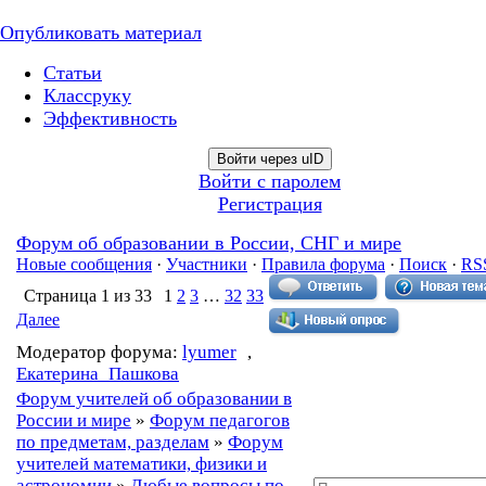
Опубликовать материал
Статьи
Классруку
Эффективность
Войти через uID
Войти с паролем
Регистрация
Форум об образовании в России, СНГ и мире
Новые сообщения
·
Участники
·
Правила форума
·
Поиск
·
RS
Страница
1
из
33
1
2
3
…
32
33
Далее
Модератор форума:
lyumer
,
Екатерина_Пашкова
Форум учителей об образовании в
России и мире
»
Форум педагогов
по предметам, разделам
»
Форум
учителей математики, физики и
астрономии
»
Любые вопросы по