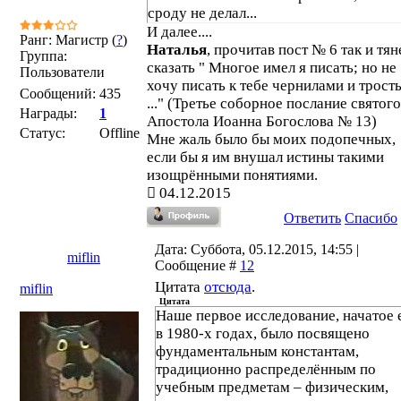
сроду не делал...
И далее....
Ранг: Магистр (
?
)
Наталья
, прочитав пост № 6 так и тян
Группа:
сказать " Многое имел я писать; но не
Пользователи
хочу писать к тебе чернилами и трост
Сообщений:
435
..." (Третье соборное послание святого
Награды:
1
Апостола Иоанна Богослова № 13)
Статус:
Offline
Мне жаль было бы моих подопечных,
если бы я им внушал истины такими
изощрёнными понятиями.
04.12.2015
Ответить
Спасибо
Дата: Суббота, 05.12.2015, 14:55 |
miflin
Сообщение #
12
Цитата
отсюда
.
miflin
Цитата
Наше первое исследование, начатое
в 1980-х годах, было посвящено
фундаментальным константам,
традиционно распределённым по
учебным предметам – физическим,