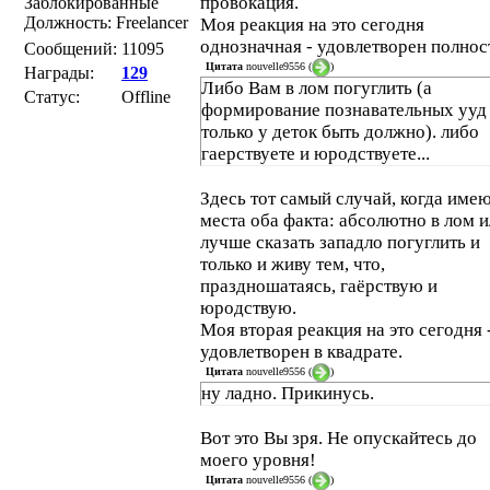
провокация.
Заблокированные
Должность: Freelancer
Моя реакция на это сегодня
однозначная - удовлетворен полнос
Сообщений:
11095
Цитата
nouvelle9556
(
)
Награды:
129
Либо Вам в лом погуглить (а
Статус:
Offline
формирование познавательных ууд
только у деток быть должно). либо
гаерствуете и юродствуете...
Здесь тот самый случай, когда име
места оба факта: абсолютно в лом 
лучше сказать западло погуглить и
только и живу тем, что,
праздношатаясь, гаёрствую и
юродствую.
Моя вторая реакция на это сегодня 
удовлетворен в квадрате.
Цитата
nouvelle9556
(
)
ну ладно. Прикинусь.
Вот это Вы зря. Не опускайтесь до
моего уровня!
Цитата
nouvelle9556
(
)