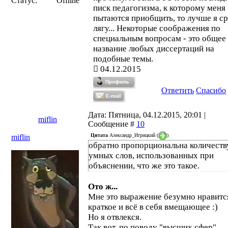
Статус:
Offline
писк педагогизма, к которому меня
пытаются приобщить, то лучше я ср
лягу... Некоторые соображения по
специальным вопросам - это общее
название любых диссертаций на
подобные темы.
04.12.2015
Ответить
Спасибо
Дата: Пятница, 04.12.2015, 20:01 |
miflin
Сообщение #
10
Цитата
Александр_Игрицкий
(
)
miflin
обратно пропорциональна количеств
умных слов, использованных при
объяснении, что же это такое.
Ото ж...
Мне это выражение безумно нравится
краткое и всё в себя вмещающее :)
Но я отвлекся.
Так вот, по поводу "высших сфер".