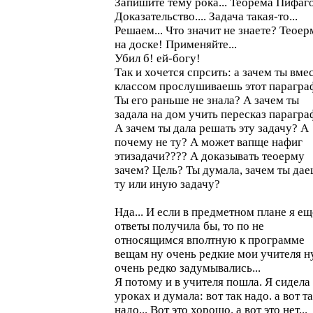
Запишите тему рока... Теорема Пифаг
Доказательство.... Задача такая-то...
Решаем... Что значит не знаете? Теоер
на доске! Применяйте...
Убил б! ей-богу!
Так и хочется спрсить: а зачем ты вмес
классом прослушиваешь этот парагра
Ты его раньше не знала? А зачем ты
задала на дом учить пересказ парагра
А зачем ты дала решать эту задачу? А
почему не ту? А может вапще нафиг
этизадачи???? А доказывать теоерму
зачем? Цель? Ты думала, зачем ты да
ту или иную задачу?
Нда... И если в предметном плане я ещ
ответы получила бы, то по не
относящимся вполтную к программе
вещам ну очень редкие мои учителя н
очень редко задумывались...
Я потому и в учителя пошла. Я сидела
уроках и думала: вот так надо. а вот та
надо... Вот это хорошо. а вот это нет...