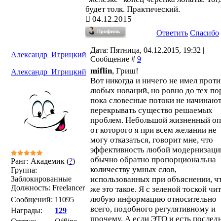
будет толк. Практический.
04.12.2015
Ответить
Спасибо
Дата: Пятница, 04.12.2015, 19:32 |
Александр_Игрицкий
Сообщение #
9
miflin
, Гриш!
Александр_Игрицкий
Вот никогда и ничего не имел проти
любых новаций, но ровно до тех по
пока словесные потоки не начинаю
перекрывать существо решаемых
проблем. Небольшой жизненный оп
от которого я при всем желании не
могу отказаться, говорит мне, что
эффективность любой модернизаци
обычно обратно пропорциональна
Ранг: Академик (
?
)
количеству умных слов,
Группа:
Заблокированные
использованных при объяснении, ч
Должность: Freelancer
же это такое. Я с зеленой тоской чи
любую информацию относительно
Сообщений:
11095
всего, подобного регулятивному и
Награды:
129
прочему. А если ЭТО и есть послед