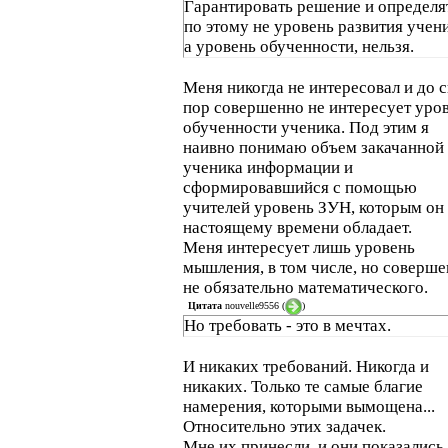
Гарантировать решение и определя
по этому не уровень развития учени
а уровень обученности, нельзя.
Меня никогда не интересовал и до 
пор совершенно не интересует уро
обученности ученика. Под этим я
наивно понимаю объем закачанной 
ученика информации и
сформировавшийся с помощью
учителей уровень ЗУН, которым он 
настоящему времени обладает.
Меня интересует лишь уровень
мышления, в том числе, но соверш
не обязательно математического.
Цитата
nouvelle9556
(
)
Но требовать - это в мечтах.
И никаких требований. Никогда и
никаких. Только те самые благие
намерения, которыми вымощена...
Относительно этих задачек.
Мне их принесли, и они показались