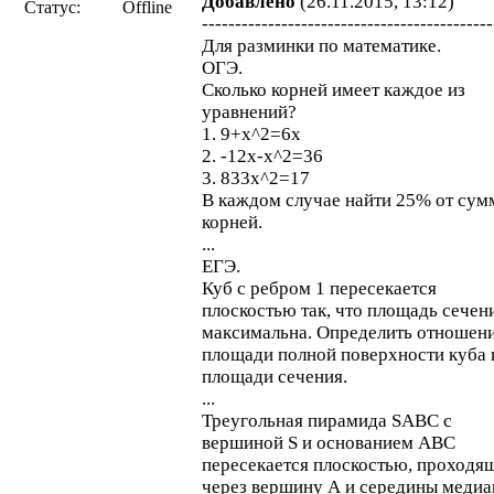
Добавлено
(26.11.2015, 13:12)
Статус:
Offline
--------------------------------------------
Для разминки по математике.
ОГЭ.
Сколько корней имеет каждое из
уравнений?
1. 9+х^2=6х
2. -12х-х^2=36
3. 833х^2=17
В каждом случае найти 25% от су
корней.
...
ЕГЭ.
Куб с ребром 1 пересекается
плоскостью так, что площадь сечен
максимальна. Определить отношен
площади полной поверхности куба 
площади сечения.
...
Треугольная пирамида SABC с
вершиной S и основанием ABC
пересекается плоскостью, проходя
через вершину А и середины медиа