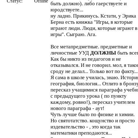
Статус:
Offline
быть должно). либо гаерствуете и
юродствуете...
ну ладно. Прикинусь. Кстати, у Эрика
Берна есть книжка "Игры, в которые
играют люди. Люди, которые играют в
игры". Сыграю. Ага.
Все метапредметные. предметные и
личностные УУД
ДОЛЖНЫ
быть все
Как бы никто из педагогов и не
отказывался. И не говорил. мол, я тако
сроду не делал... Только вот по факту...
Я сама в школе училась, знаю. Истори
география, биология... Отлито в бронз
пересказ учащимися параграфа учебн
с предыдущего урока ( по пункту
каждому, ровно!), пересказ учителем
нового параграфа - аут!
Чуть лучше было по физике и химии.
Но святотатство. кощунство и просто
издевательство - , это когда так
математики преподаются...