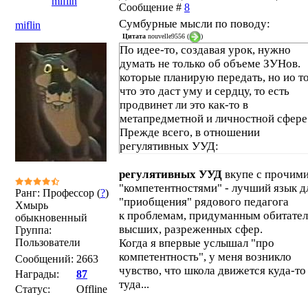
miflin
Сообщение #
8
Сумбурные мысли по поводу:
miflin
Цитата
nouvelle9556
(
)
По идее-то, создавая урок, нужно
думать не только об объеме ЗУНов.
которые планирую передать, но ио т
что это даст уму и сердцу, то есть
продвинет ли это как-то в
метапредметной и личностной сфере
Прежде всего, в отношении
регулятивных УУД:
регулятивных УУД
вкупе с прочим
"компетентностями" - лучший язык д
Ранг: Профессор (
?
)
"приобщения" рядового педагога
Хмырь
к проблемам, придуманным обитате
обыкновенный
высших, разреженных сфер.
Группа:
Пользователи
Когда я впервые услышал "про
компетентность", у меня возникло
Сообщений:
2663
чувство, что школа движется куда-то
Награды:
87
туда...
Статус:
Offline