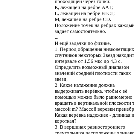
проходящей через точки:
К, лежащей на ребре AA1;
L, лежащей на ребре B1C1;
M, лежащей на ребре CD.
Положение точек на ребрах кажды
задает самостоятельно.
...
И ещё задачки по физике.
1. Период обращения низколетящи
спутников некоторых Звезд находит
интервале от 1,56 мкс до 4,3 с.
Определить возможный диапазон
значений средней плотности таких
звёзд.
2. Какое натяжение должна
выдерживать верёвка, чтобы с её
помощью можно было равномерно
вращать в вертикальной плоскости 
массой m? Массой веревки пренебр
Какая верёвка надежнее - длинная 
короткая?
3. В вершинах равностороннего
треугольника расположены одинак