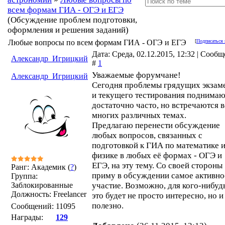
всем формам ГИА - ОГЭ и ЕГЭ
(Обсуждение проблем подготовки,
оформления и решения заданий)
Любые вопросы по всем формам ГИА - ОГЭ и ЕГЭ
[
Подписаться 
Дата: Среда, 02.12.2015, 12:32 | Сооб
Александр_Игрицкий
#
1
Уважаемые форумчане!
Александр_Игрицкий
Сегодня проблемы грядущих экзам
и текущего тестирования поднимаю
достаточно часто, но встречаются 
многих различных темах.
Предлагаю перенести обсуждение
любых вопросов, связанных с
подготовкой к ГИА по математике 
физике в любых её формах - ОГЭ и
ЕГЭ, на эту тему. Со своей стороны
Ранг: Академик (
?
)
приму в обсуждении самое активно
Группа:
Заблокированные
участие. Возможно, для кого-нибуд
Должность: Freelancer
это будет не просто интересно, но и
полезно.
Сообщений:
11095
Награды:
129