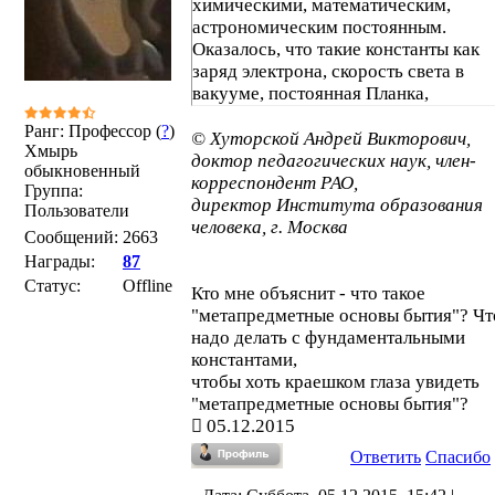
химическими, математическим,
астрономическим постоянным.
Оказалось, что такие константы как
заряд электрона, скорость света в
вакууме, постоянная Планка,
гравитационная постоянная, число «
Ранг: Профессор (
?
)
и др. – несут в себе смысл, выходящ
© Хуторской Андрей Викторович,
Хмырь
не только за области применимости
доктор педагогических наук, член-
обыкновенный
законов и формул, в которые они вхо
корреспондент РАО,
Группа:
но и за рамки соответствующих наук
директор Института образования
Пользователи
учебных предметов. Когда ученик
человека, г. Москва
Сообщений:
2663
начинал познавать и понимать смысл
Награды:
87
мировых констант,
он двигался как 
Статус:
Offline
к метапредметным основам бытия
Кто мне объяснит - что такое
"метапредметные основы бытия"? Чт
надо делать с фундаментальными
константами,
чтобы хоть краешком глаза увидеть
"метапредметные основы бытия"?
05.12.2015
Ответить
Спасибо