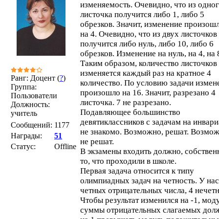
изменяемость. Очевидно, что из одно
листочка получится либо 1, либо 5
обрезков. Значит, изменение произош
на 4. Очевидно, что из двух листочков
получится либо нуль, либо 10, либо 6
обрезков. Изменение на нуль, на 4, на 
Таким образом, количество листочков
изменяется каждый раз на кратное 4
Ранг: Доцент (
?
)
количество. По условию задачи измен
Группа:
произошло на 16. Значит, разрезано 4
Пользователи
листочка. 7 не разрезано.
Должность:
Подавляющее большинство
учитель
девятиклассников с задачам на инвари
Сообщений:
1177
не знакомо. Возможно, решат. Возмож
Награды:
51
не решат.
Статус:
Offline
В экзамены входить должно, собствен
то, что проходили в школе.
Первая задача относится к типу
олимпиадных задач на четность. У нас
четных отрицательных числа, 4 нечет
Чтобы результат изменился на -1, мод
суммы отрицательных слагаемых дол