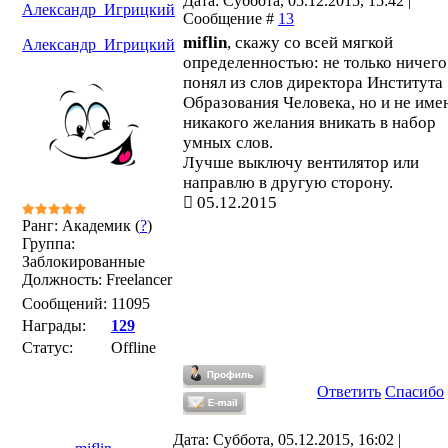
Дата: Суббота, 05.12.2015, 15:42 |
Александр_Игрицкий
Сообщение #
13
miflin
, скажу со всей мягкой
Александр_Игрицкий
определенностью: не только ничего
понял из слов директора Института
Образования Человека, но и не име
никакого желания вникать в набор
умных слов.
Лучше выключу вентилятор или
направлю в другую сторону.
05.12.2015
Ранг: Академик (
?
)
Группа:
Заблокированные
Должность: Freelancer
Сообщений:
11095
Награды:
129
Статус:
Offline
Ответить
Спасибо
Дата: Суббота, 05.12.2015, 16:02 |