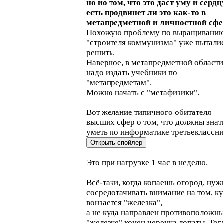
но ио том, что это даст уму и сердцу
есть продвинет ли это как-то в
метапредметной и личностной сфе
Похожую проблему по выращивани
"строителя коммунизма" уже пытали
решить.
Наверное, в метапредметной области
надо издать учебники по
"метапредметам".
Можно начать с "метафизики".
Вот желание типичного обитателя
высших сфер о том, что должны знат
уметь по информатике третьеклассни
Это при нагрузке 1 час в неделю.
Всё-таки, когда копаешь огород, нуж
сосредотачивать внимание на том, к
вонзается "железка",
а не куда направлен противоположн
"железке" конец черенка лопаты. Тог