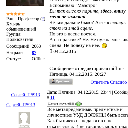
Вспоминаю "Маэстро".
Вы так высоко парите,
здесь, внизу,
меня не замечая
.
Ранг: Профессор (
?
)
Чё там дальше было? Ага -
я теперь
Хмырь
стою на этой сцене
.
обыкновенный
Но это в песне поется.
Группа:
Пользователи
А на практике? Не. Не нужна мне так
сцена. Не полезу на неё.
Сообщений:
2663
04.12.2015
Награды:
87
Статус:
Offline
Сообщение отредактировал
miflin
-
Пятница, 04.12.2015, 20:27
Ответить
Спасибо
Дата: Пятница, 04.12.2015, 23:44 | Сооб
Сергей_П5913
#
11
Цитата
nouvelle9556
(
)
Сергей_П5913
Все метапредметные. предметные и
личностные УУД ДОЛЖНЫ быть всегд
Как бы никто из педагогов и не
отказывался. И не говорил. мол, я тако