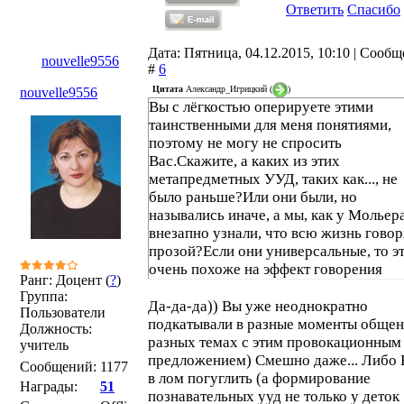
Ответить
Спасибо
Дата: Пятница, 04.12.2015, 10:10 | Сооб
nouvelle9556
#
6
Цитата
Александр_Игрицкий
(
)
nouvelle9556
Вы с лёгкостью оперируете этими
таинственными для меня понятиями,
поэтому не могу не спросить
Вас.Скажите, а каких из этих
метапредметных УУД, таких как..., не
было раньше?Или они были, но
назывались иначе, а мы, как у Мольера
внезапно узнали, что всю жизнь гово
прозой?Если они универсальные, то э
очень похоже на эффект говорения
Ранг: Доцент (
?
)
прозой.
Группа:
Да-да-да)) Вы уже неоднократно
Пользователи
подкатывали в разные моменты общен
Должность:
разных темах с этим провокационным
учитель
предложением) Смешно даже... Либо
Сообщений:
1177
в лом погуглить (а формирование
Награды:
51
познавательных ууд не только у деток