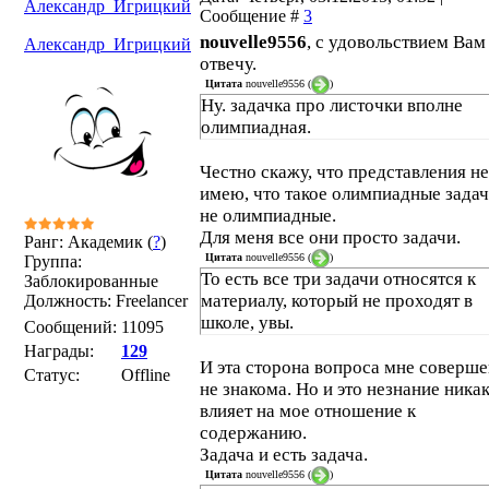
Александр_Игрицкий
Сообщение #
3
nouvelle9556
, с удовольствием Вам
Александр_Игрицкий
отвечу.
Цитата
nouvelle9556
(
)
Ну. задачка про листочки вполне
олимпиадная.
Честно скажу, что представления не
имею, что такое олимпиадные задач
не олимпиадные.
Для меня все они просто задачи.
Ранг: Академик (
?
)
Цитата
nouvelle9556
(
)
Группа:
То есть все три задачи относятся к
Заблокированные
материалу, который не проходят в
Должность: Freelancer
школе, увы.
Сообщений:
11095
Награды:
129
И эта сторона вопроса мне соверш
Статус:
Offline
не знакома. Но и это незнание никак
влияет на мое отношение к
содержанию.
Задача и есть задача.
Цитата
nouvelle9556
(
)