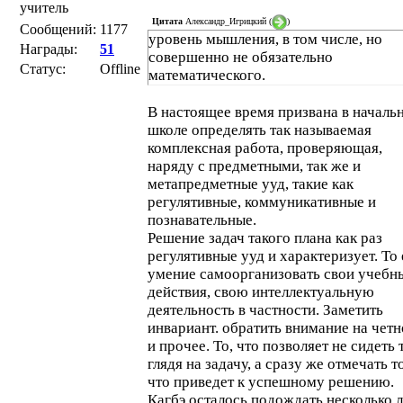
учитель
Цитата
Александр_Игрицкий
(
)
Сообщений:
1177
уровень мышления, в том числе, но
Награды:
51
совершенно не обязательно
Статус:
Offline
математического.
В настоящее время призвана в началь
школе определять так называемая
комплексная работа, проверяющая,
наряду с предметными, так же и
метапредметные ууд, такие как
регулятивные, коммуникативные и
познавательные.
Решение задач такого плана как раз
регулятивные ууд и характеризует. То 
умение самоорганизовать свои учебн
действия, свою интеллектуальную
деятельность в частности. Заметить
инвариант. обратить внимание на четн
и прочее. То, что позволяет не сидеть 
глядя на задачу, а сразу же отмечать то
что приведет к успешному решению.
Кагбэ осталось подождать несколько л