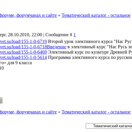
форуме, форумчанах и сайте
»
Тематический каталог - остальное
ерг, 28.10.2010, 22:00 | Сообщение #
1
ovet.su/load/155-1-0-6719
Второй урок элективного курса "Нас Русь
sovet.su/load/155-1-0-6718Введение
в элективный курс "Нас Русь зо
ovet.su/load/155-1-0-6469
Элективный курс по культуре Древней Рус
ovet.su/load/155-1-0-5614
Программа элективного курса по русско
о» для 9 класса
10
форуме, форумчанах и сайте
»
Тематический каталог - остальное