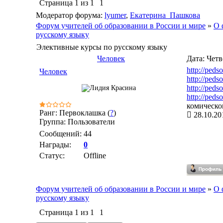
Страница
1
из
1
1
Модератор форума:
lyumer
,
Екатерина_Пашкова
Форум учителей об образовании в России и мире
»
О 
русскому языку
Элективные курсы по русскому языку
Человек
Дата: Четв
http://peds
Человек
http://ped
http://peds
http://peds
комическог
Ранг: Первоклашка (
?
)
28.10.20
Группа: Пользователи
Сообщений:
44
Награды:
0
Статус:
Offline
Форум учителей об образовании в России и мире
»
О 
русскому языку
Страница
1
из
1
1