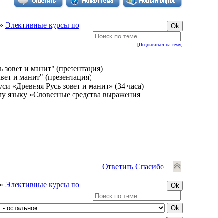
»
Элективные курсы по
[
Подписаться на тему
]
 зовет и манит" (презентация)
вет и манит" (презентация)
и «Древняя Русь зовет и манит» (34 часа)
му языку «Словесные средства выражения
Ответить
Спасибо
»
Элективные курсы по