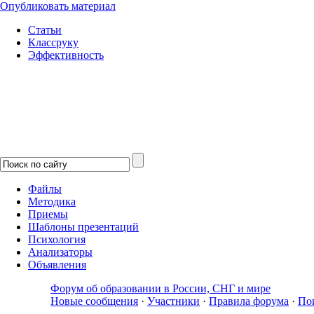
Опубликовать материал
Статьи
Классруку
Эффективность
Файлы
Методика
Приемы
Шаблоны презентаций
Психология
Анализаторы
Объявления
Форум об образовании в России, СНГ и мире
Новые сообщения
·
Участники
·
Правила форума
·
По