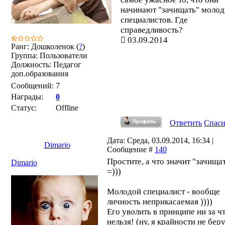
начинают "зачищать" моло
специалистов. Где
справедливость?
03.09.2014
Ранг: Дошколенок (
?
)
Группа: Пользователи
Должность: Педагог
доп.образования
Сообщений:
7
Награды:
0
Статус:
Offline
Ответить
Спас
Дата: Среда, 03.09.2014, 16:34 |
Dimario
Сообщение #
140
Простите, а что значит "зачища
Dimario
=)))
Молодой специалист - вообще
личность неприкасаемая ))))
Его уволить в принципе ни за ч
нельзя! (ну, я крайности не беру