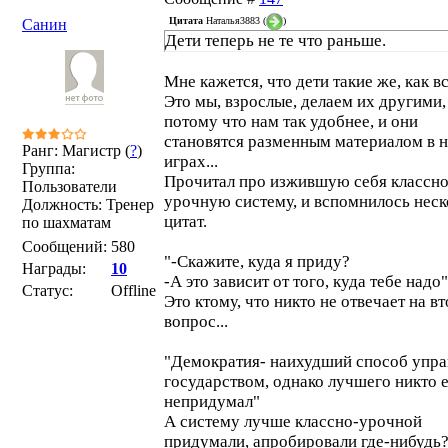
Цитата
Наталья3883
(
)
Санин
Дети теперь не те что раньше.
Мне кажется, что дети такие же, как вс
Это мы, взрослые, делаем их другими,
потому что нам так удобнее, и они
становятся разменным материалом в 
Ранг: Магистр (
?
)
играх...
Группа:
Прочитал про изжившую себя классно
Пользователи
урочную систему, и вспомнилось неск
Должность: Тренер
цитат.
по шахматам
Сообщений:
580
"-Скажите, куда я приду?
Награды:
10
-А это зависит от того, куда тебе надо"
Статус:
Offline
Это ктому, что никто не отвечает на в
вопрос...
"Демократия- наихудший способ упра
государством, однако лучшего никто 
непридумал"
А систему лучше классно-урочной
придумали, апробировали где-нибудь