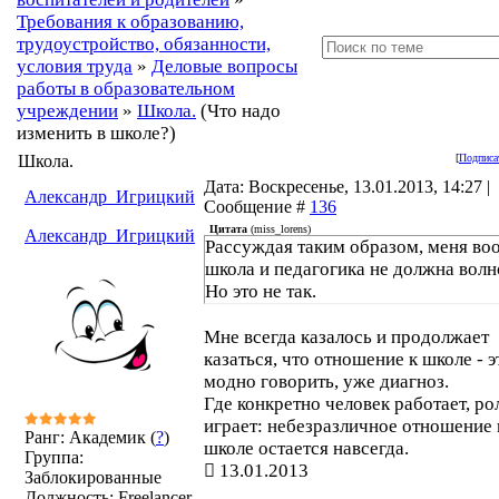
Требования к образованию,
трудоустройство, обязанности,
условия труда
»
Деловые вопросы
работы в образовательном
учреждении
»
Школа.
(Что надо
изменить в школе?)
Школа.
[
Подписа
Дата: Воскресенье, 13.01.2013, 14:27 |
Александр_Игрицкий
Сообщение #
136
Цитата
(
miss_lorens
)
Александр_Игрицкий
Рассуждая таким образом, меня во
школа и педагогика не должна волн
Но это не так.
Мне всегда казалось и продолжает
казаться, что отношение к школе - э
модно говорить, уже диагноз.
Где конкретно человек работает, ро
играет: небезразличное отношение 
Ранг: Академик (
?
)
школе остается навсегда.
Группа:
13.01.2013
Заблокированные
Должность: Freelancer