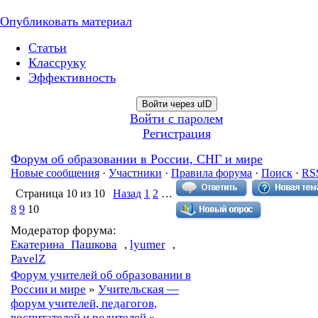
Опубликовать материал
Статьи
Классруку
Эффективность
Войти через uID
Войти с паролем
Регистрация
Форум об образовании в России, СНГ и мире
Новые сообщения
·
Участники
·
Правила форума
·
Поиск
·
RS
Страница
10
из
10
Назад
1
2
…
8
9
10
Модератор форума:
Екатерина_Пашкова
,
lyumer
,
PavelZ
Форум учителей об образовании в
России и мире
»
Учительская —
форум учителей, педагогов,
воспитателей и родителей
»