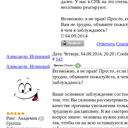
далее. У нас в СПБ на это очень
негативно реагируют.
Возможно, я не прав! Просто, е
Вам не трудно, объяните пожал
в чем я заблуждаюсь?
04.09.2014
Ответить
Спас
Дата: Четверг, 04.09.2014, 20:20 | Соо
Александр_Игрицкий
#
143
Цитата
Dimario
(
)
Александр_Игрицкий
Возможно, я не прав! Просто, если
трудно, объяните пожалуйста, в чем
заблуждаюсь?
Ваше основное заблуждение состои
том, что Вы склонны рассматривать
качестве причины увольнения тольк
трудовую дисциплину. Я же смотрю
вопрос иначе: человека нужно увол
Ранг: Академик (
?
)
так, чтобы он на всю оставшуюся ж
Группа: