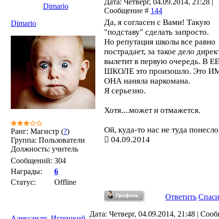
Дата: Четверг, 04.09.2014, 21:28 |
Dimario
Сообщение #
144
Да, я согласен с Вами! Такую
Dimario
"подставу" сделать запросто.
Но репутация школы все равно
пострадает, за такое дело дирек
вылетит в первую очередь. В Е
ШКОЛЕ это произошло. Это 
ОНА наняла наркомана.
Я серьезно.
Хотя....может и отмажется.
Ой, куда-то нас не туда понесло.
Ранг: Магистр (
?
)
04.09.2014
Группа: Пользователи
Должность: учитель
Сообщений:
304
Награды:
6
Статус:
Offline
Ответить
Спас
Дата: Четверг, 04.09.2014, 21:48 | Соо
Александр_Игрицкий