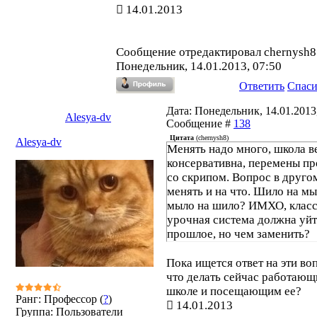
14.01.2013
Сообщение отредактировал
chernysh8
Понедельник, 14.01.2013, 07:50
Ответить
Спас
Дата: Понедельник, 14.01.2013,
Alesya-dv
Сообщение #
138
Цитата
(
chernysh8
)
Alesya-dv
Менять надо много, школа в
консервативна, перемены пр
со скрипом. Вопрос в друго
менять и на что. Шило на мы
мыло на шило? ИМХО, класс
урочная система должна уйт
прошлое, но чем заменить?
Пока ищется ответ на эти во
что делать сейчас работающ
школе и посещающим ее?
Ранг: Профессор (
?
)
14.01.2013
Группа: Пользователи