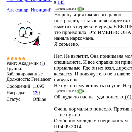
#
145
Цитата
Dimario
(
)
Александр_Игрицкий
Но репутация школы все равно
пострадает, за такое дело директор
вылетит в первую очередь. В ЕЕ 
это произошло. Это ИМЕННО ОНА
наняла наркомана.
Я серьезно.
Нет. Не вылетит. Она принимала мо
специалиста. И все справки он прин
Ранг: Академик (
?
)
нормальные. Где он их взял, директ
Группа:
касается. И повяжут его не в школе, 
Заблокированные
Должность: Freelancer
нибудь еще.
Не нужно ему вставать на уши. Не 
Сообщений:
11095
Цитата
Dimario
(
)
Награды:
129
Ой, куда-то нас не туда понесло.))))
Статус:
Offline
Очень нормально понесло. Против 
.... не нужно.
Особенно молодым специалистам.
04.09.2014