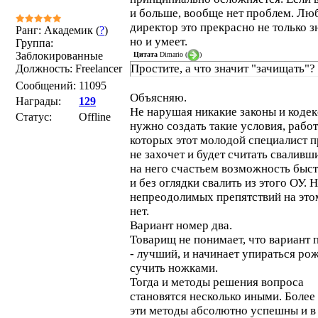
и больше, вообще нет проблем. Лю
директор это прекрасно не только зн
Ранг: Академик (
?
)
но и умеет.
Группа:
Заблокированные
Цитата
Dimario
(
)
Простите, а что значит "зачищать"? 
Должность: Freelancer
Сообщений:
11095
Объясняю.
Награды:
129
Не нарушая никакие законы и кодек
Статус:
Offline
нужно создать такие условия, работ
которых этот молодой специалист п
не захочет и будет считать сваливш
на него счастьем возможность быс
и без оглядки свалить из этого ОУ. 
непреодолимых препятствий на это
нет.
Вариант номер два.
Товарищ не понимает, что вариант 
- лучший, и начинает упираться ро
сучить ножками.
Тогда и методы решения вопроса
становятся несколько иными. Более 
эти методы абсолютно успешны и в