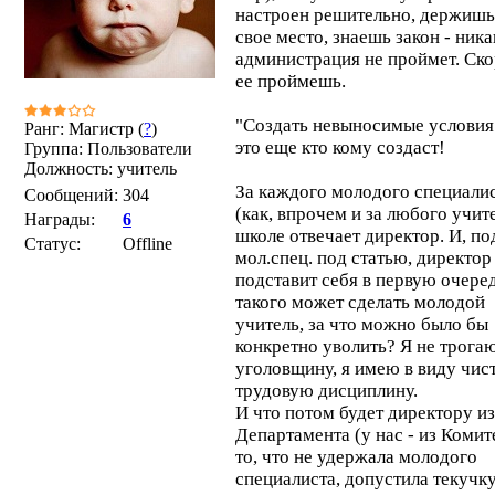
настроен решительно, держишь
свое место, знаешь закон - ника
администрация не проймет. Ско
ее проймешь.
"Создать невыносимые условия"
Ранг: Магистр (
?
)
это еще кто кому создаст!
Группа: Пользователи
Должность: учитель
За каждого молодого специали
Сообщений:
304
(как, впрочем и за любого учите
Награды:
6
школе отвечает директор. И, по
Статус:
Offline
мол.спец. под статью, директор
подставит себя в первую очеред
такого может сделать молодой
учитель, за что можно было бы
конкретно уволить? Я не трога
уголовщину, я имею в виду чис
трудовую дисциплину.
И что потом будет директору из
Департамента (у нас - из Комите
то, что не удержала молодого
специалиста, допустила текучку