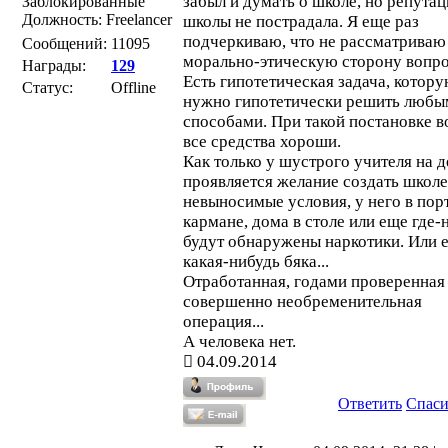
забыл и думать о школе, но репутац
Заблокированные
Должность: Freelancer
школы не пострадала. Я еще раз
подчеркиваю, что не рассматриваю
Сообщений:
11095
морально-этическую сторону вопро
Награды:
129
Есть гипотетическая задача, котор
Статус:
Offline
нужно гипотетически решить любы
способами. При такой постановке в
все средства хороши.
Как только у шустрого учителя на д
проявляется желание создать школе
невыносимые условия, у него в пор
кармане, дома в столе или еще где-
будут обнаружены наркотики. Или 
какая-нибудь бяка...
Отработанная, годами проверенная
совершенно необременительная
операция...
А человека нет.
04.09.2014
Ответить
Спас