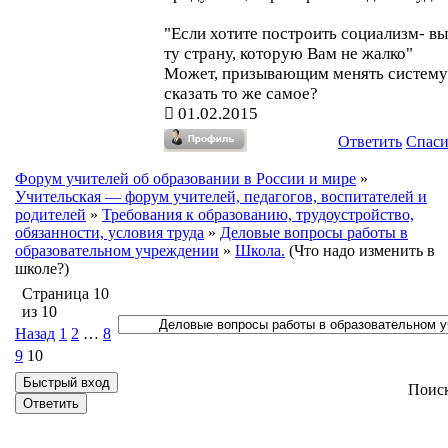
"Если хотите построить социализм- в
ту страну, которую Вам не жалко"
Может, призывающим менять систему
сказать то же самое?
01.02.2015
Ответить
Спас
Форум учителей об образовании в России и мире
»
Учительская — форум учителей, педагогов, воспитателей и
родителей
»
Требования к образованию, трудоустройство,
обязанности, условия труда
»
Деловые вопросы работы в
образовательном учреждении
»
Школа.
(Что надо изменить в
школе?)
Страница
10
из
10
Назад
1
2
…
8
9
10
Поис