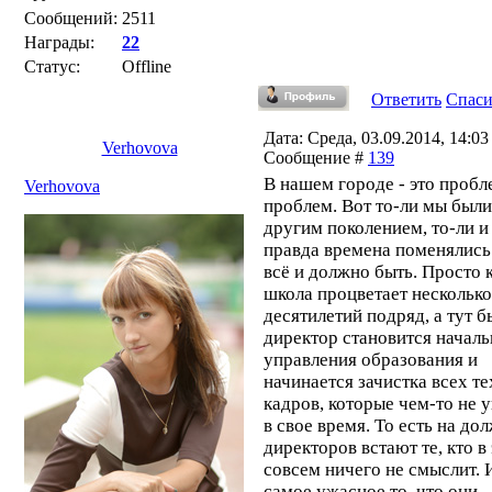
Сообщений:
2511
Награды:
22
Статус:
Offline
Ответить
Спас
Дата: Среда, 03.09.2014, 14:03 
Verhovova
Сообщение #
139
В нашем городе - это пробл
Verhovova
проблем. Вот то-ли мы были
другим поколением, то-ли и
правда времена поменялись 
всё и должно быть. Просто 
школа процветает несколько
десятилетий подряд, а тут 
директор становится начал
управления образования и
начинается зачистка всех те
кадров, которые чем-то не 
в свое время. То есть на до
директоров встают те, кто в
совсем ничего не смыслит. 
самое ужасное то, что они