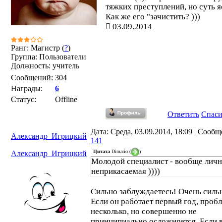
тяжких преступлений, но суть я
Как же его "зачистить? )))
03.09.2014
Ранг: Магистр (
?
)
Группа: Пользователи
Должность: учитель
Сообщений:
304
Награды:
6
Статус:
Offline
Ответить
Спас
Дата: Среда, 03.09.2014, 18:09 | Сооб
Александр_Игрицкий
141
Цитата
Dimario
(
)
Александр_Игрицкий
Молодой специалист - вообще личн
неприкасаемая ))))
Сильно заблуждаетесь! Очень силь
Если он работает первый год, проб
несколько, но совершенно не
принципиально осложняется. Если 