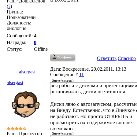
Ранг: Дошколенок
(
?
)
Группа:
Пользователи
Должность:
биология
Сообщений:
4
Награды:
0
Статус:
Offline
Ответить
Спасибо
Дата: Воскресенье, 20.02.2011, 13:13 |
alsergast
Сообщение #
11
Quote
(
elenarum
)
alsergast
вся работа с дисками и презентациям
остановилась, диски не читаются
Диски явно с автозапуском, рассчита
на Винду. Естественно, что в Линуксе
не работают. Но просто ОТКРЫТЬ и
просмотреть их содержимое вполне
возможно.
Ранг: Профессор
Quote
(
elenarum
)