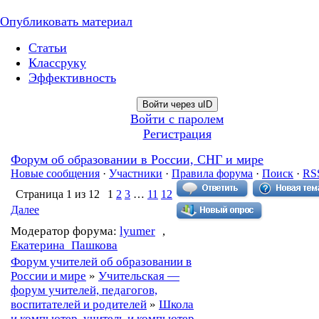
Опубликовать материал
Статьи
Классруку
Эффективность
Войти через uID
Войти с паролем
Регистрация
Форум об образовании в России, СНГ и мире
Новые сообщения
·
Участники
·
Правила форума
·
Поиск
·
RS
Страница
1
из
12
1
2
3
…
11
12
Далее
Модератор форума:
lyumer
,
Екатерина_Пашкова
Форум учителей об образовании в
России и мире
»
Учительская —
форум учителей, педагогов,
воспитателей и родителей
»
Школа
и компьютер, учитель и компьютер