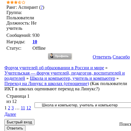
Ранг: Аспирант (
?
)
Группа:
Пользователи
Должность: Не
учитель
Сообщений:
930
Награды:
10
Статус:
Offline
Ответить
Спасибо
Форум учителей об образовании в России и мире
»
Учительская — форум учителей, педагогов, воспитателей и
родителей
»
Школа и компьютер, учитель и компьютер
»
Переход на Линукс в школах (отношение)
(Как пользователи
ИКТ в школах оценивают переход на Линукс?)
Страница
1
из
12
1
2
3
…
11
12
Далее
Поис