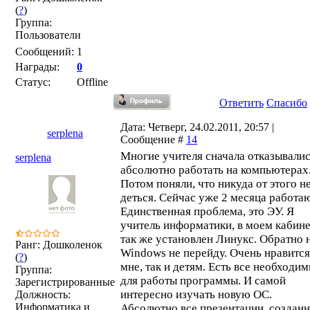
(
?
)
Группа:
Пользователи
Сообщений:
1
Награды:
0
Статус:
Offline
Ответить
Спасибо
Дата: Четверг, 24.02.2011, 20:57 |
serplena
Сообщение #
14
Многие учителя сначала отказывали
serplena
абсолютно работать на компьютерах
Потом поняли, что никуда от этого н
деться. Сейчас уже 2 месяца работаю
Единственная проблема, это ЭУ. Я
учитель информатики, в моем кабине
так же установлен Линукс. Обратно 
Ранг: Дошколенок
Windows не перейду. Очень нравится
(
?
)
мне, так и детям. Есть все необходи
Группа:
для работы программы. И самой
Зарегистрированные
интересно изучать новую ОС.
Должность:
Информатика и
Абсолютно все презентации, создан