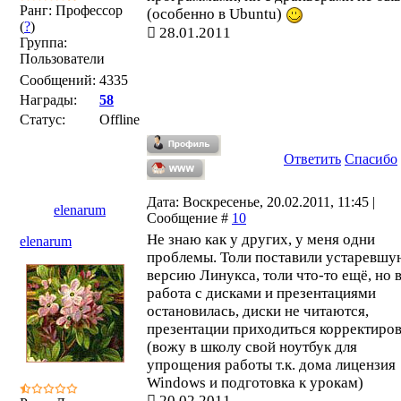
Ранг: Профессор
(особенно в Ubuntu)
(
?
)
28.01.2011
Группа:
Пользователи
Сообщений:
4335
Награды:
58
Статус:
Offline
Ответить
Спасибо
Дата: Воскресенье, 20.02.2011, 11:45 |
elenarum
Сообщение #
10
Не знаю как у других, у меня одни
elenarum
проблемы. Толи поставили устаревшу
версию Линукса, толи что-то ещё, но 
работа с дисками и презентациями
остановилась, диски не читаются,
презентации приходиться корректиров
(вожу в школу свой ноутбук для
упрощения работы т.к. дома лицензия
Windows и подготовка к урокам)
20.02.2011