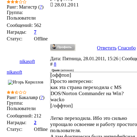
28.01.2011
Ранг: Магистр (
?
)
Группа:
Пользователи
Сообщений:
562
Награды:
7
Статус:
Offline
Ответить
Спасибо
Дата: Пятница, 28.01.2011, 15:26 | Сооб
nikasoft
#
8
Quote
(
astronom
)
nikasoft
[оффтоп]
Просто интересно:
как эта страна переходила с MS
DOS/Norton Commander на Win?
Ранг: Бакалавр (
?
)
wacko
Группа:
[/оффтоп]
Пользователи
Сообщений:
212
Легко переходила. Ибо это сильно
Награды:
2
упрощало освоение и работу простог
Статус:
Offline
пользователя.
А там фактически была интерфейсная