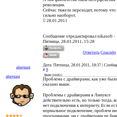
революция.
Сейчас тяжело переходит, потому что 
сильно наоборот.
28.01.2011
Сообщение отредактировал
nikasoft
-
Пятница, 28.01.2011, 15:28
Ответить
Спасибо
Дата: Пятница, 28.01.2011, 18:37 | Сооб
alsergast
#
9
Quote
(
АннаКо
)
alsergast
Проблема с драйверами, как уже был
сказано выше.
Проблемы с драйверами в Линуксе
действительно есть, но только тогда, к
нет подключения к интернету. Если ес
нормальное подключение, проблем ни
программами, ни с драйверами не быв