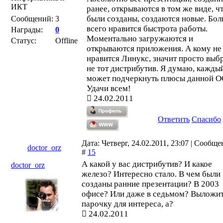
ИКТ
ранее, открываются в том же виде, ч
были созданы, создаются новые. Бо
Сообщений:
3
всего нравится быстрота работы.
Награды:
0
Моментально загружаются и
Статус:
Offline
открываются приложения. А кому не
нравится Линукс, значит просто выб
не тот дистрибутив. Я думаю, кажды
может подчеркнуть плюсы данной О
Удачи всем!
24.02.2011
Ответить
Спасибо
Дата: Четверг, 24.02.2011, 23:07 | Сообщ
doctor_orz
#
15
А какой у вас дистрибутив? И какое
doctor_orz
железо? Интересно стало. В чем были
созданы ранние презентации? В 2003
офисе? Или даже в седьмом? Выложи
парочку для интереса, а?
24.02.2011