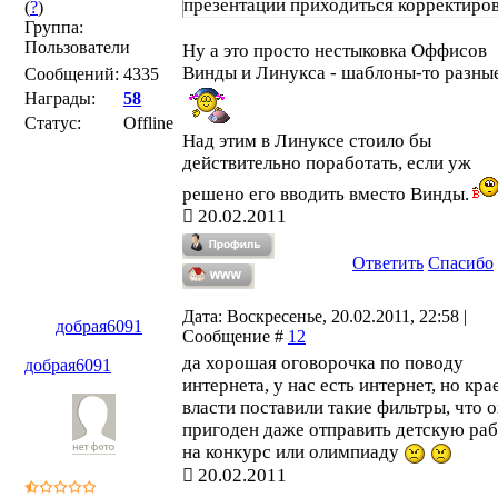
презентации приходиться корректиро
(
?
)
Группа:
Пользователи
Ну а это просто нестыковка Оффисов
Винды и Линукса - шаблоны-то разные
Сообщений:
4335
Награды:
58
Статус:
Offline
Над этим в Линуксе стоило бы
действительно поработать, если уж
решено его вводить вместо Винды.
20.02.2011
Ответить
Спасибо
Дата: Воскресенье, 20.02.2011, 22:58 |
добрая6091
Сообщение #
12
да хорошая оговорочка по поводу
добрая6091
интернета, у нас есть интернет, но кр
власти поставили такие фильтры, что о
пригоден даже отправить детскую ра
на конкурс или олимпиаду
20.02.2011