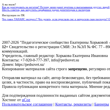
А вы знали?
Как не реагировать на негатив? Почему меня ранит критика и высказывания других людей
Шесть советов, как запустить сарафанное радио репетиторам и экспертам
Инструкции по ПК
Что такое ТАНАИС экспресс? Что делать, если прислали смс и запросили скан паспорта? 
2007-2026 "Педагогическое сообщество Екатерины Хорьковой
12+
Свидетельство о регистрации СМИ: Эл №ЭЛ № ФС 77 - 8988
коммуникаций.
Учредитель, главный редактор: Хорькова Екатерина Ивановна
Контакты: +7-920-0-777-397, info@pedsovet.su
Домен: https://pedsovet.su/
Копирование материалов сайта строго
запрещено
, регулярно о
Отправляя материал на сайт, автор безвозмездно, без требова
целях, в частности, право на воспроизведение, публичный показ
Правила публикации конкретного типа материала. Мнение реда
Для подтверждения подлинности выданных сайтом документов 
Хостинг от
uCoz
Пользовательское соглашение
|
Контакты, реквизиты
|
Баннеры