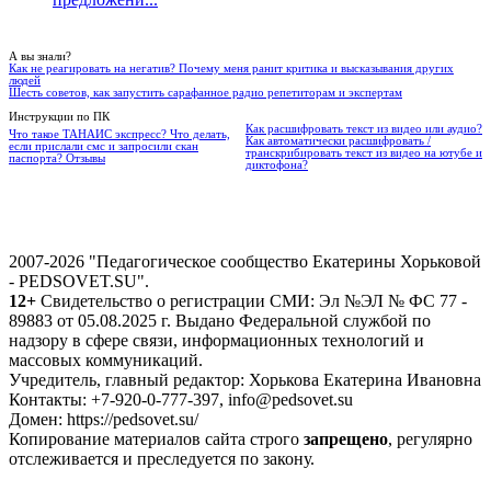
А вы знали?
Как не реагировать на негатив? Почему меня ранит критика и высказывания других
людей
Шесть советов, как запустить сарафанное радио репетиторам и экспертам
Инструкции по ПК
Как расшифровать текст из видео или аудио?
Что такое ТАНАИС экспресс? Что делать,
Как автоматически расшифровать /
если прислали смс и запросили скан
транскрибировать текст из видео на ютубе и
паспорта? Отзывы
диктофона?
2007-2026 "Педагогическое сообщество Екатерины Хорьковой
- PEDSOVET.SU".
12+
Свидетельство о регистрации СМИ: Эл №ЭЛ № ФС 77 -
89883 от 05.08.2025 г. Выдано Федеральной службой по
надзору в сфере связи, информационных технологий и
массовых коммуникаций.
Учредитель, главный редактор: Хорькова Екатерина Ивановна
Контакты: +7-920-0-777-397, info@pedsovet.su
Домен: https://pedsovet.su/
Копирование материалов сайта строго
запрещено
, регулярно
отслеживается и преследуется по закону.