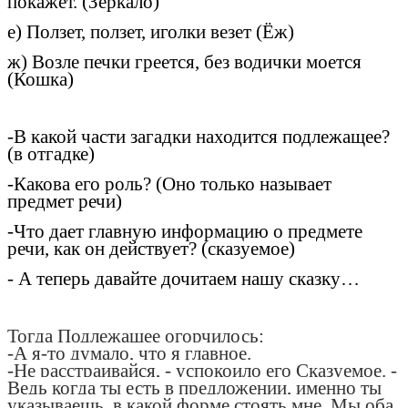
покажет. (Зеркало)
е) Ползет, ползет, иголки везет (Ёж)
ж) Возле печки греется, без водички моется
(Кошка)
-В какой части загадки находится подлежащее?
(в отгадке)
-Какова его роль? (Оно только называет
предмет речи)
-Что дает главную информацию о предмете
речи, как он действует? (сказуемое)
- А теперь давайте дочитаем нашу сказку…
Тогда Подлежащее огорчилось:
-А я-то думало, что я главное.
-Не расстраивайся, - успокоило его Сказуемое. -
Ведь когда ты есть в предложении, именно ты
указываешь, в какой форме стоять мне. Мы оба