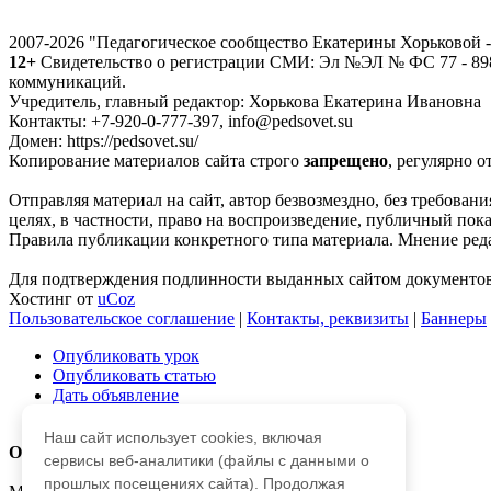
2007-2026 "Педагогическое сообщество Екатерины Хорьковой
12+
Свидетельство о регистрации СМИ: Эл №ЭЛ № ФС 77 - 8988
коммуникаций.
Учредитель, главный редактор: Хорькова Екатерина Ивановна
Контакты: +7-920-0-777-397, info@pedsovet.su
Домен: https://pedsovet.su/
Копирование материалов сайта строго
запрещено
, регулярно о
Отправляя материал на сайт, автор безвозмездно, без требова
целях, в частности, право на воспроизведение, публичный показ
Правила публикации конкретного типа материала. Мнение реда
Для подтверждения подлинности выданных сайтом документов 
Хостинг от
uCoz
Пользовательское соглашение
|
Контакты, реквизиты
|
Баннеры
Опубликовать урок
Опубликовать статью
Дать объявление
Частые вопросы
Наш сайт использует cookies, включая
О работе с сайтом
сервисы веб-аналитики (файлы с данными о
прошлых посещениях сайта). Продолжая