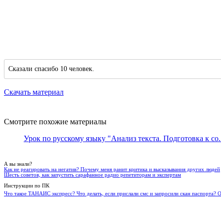
Сказали спасибо 10 человек.
Скачать материал
Смотрите похожие материалы
Урок по русскому языку "Анализ текста. Подготовка к со..
А вы знали?
Как не реагировать на негатив? Почему меня ранит критика и высказывания других людей
Шесть советов, как запустить сарафанное радио репетиторам и экспертам
Инструкции по ПК
Что такое ТАНАИС экспресс? Что делать, если прислали смс и запросили скан паспорта? 