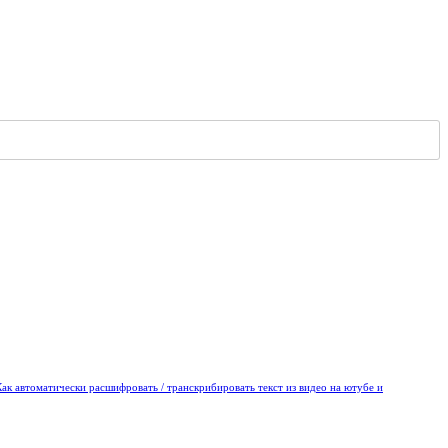
Как автоматически расшифровать / транскрибировать текст из видео на ютубе и