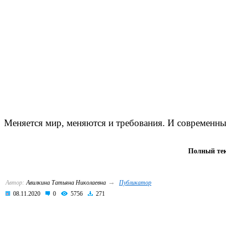
Меняется мир, меняются и требования. И современный 
Полный тек
→
Автор:
Авилкина Татьяна Николаевна
Публикатор
08.11.2020
0
5756
271