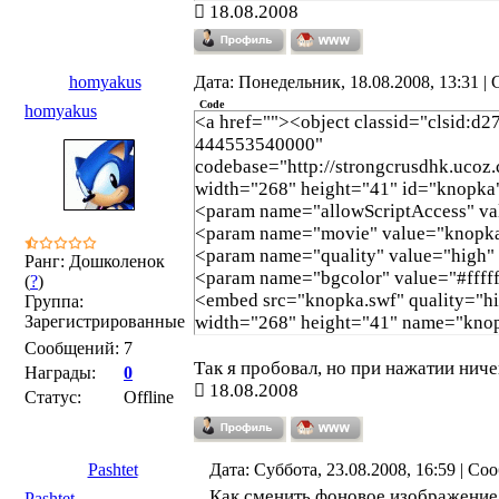
width="268" height="41" name="knop
18.08.2008
allowScriptAccess="sameDomain" typ
flash" pluginspage="http://www.macr
/>
homyakus
Дата: Понедельник, 18.08.2008, 13:31 
</object></a>
Code
homyakus
<a href=""><object classid="clsid:d
444553540000"
codebase="http://strongcrusdhk.ucoz
width="268" height="41" id="knopk
<param name="allowScriptAccess" 
<param name="movie" value="knopk
<param name="quality" value="high
Ранг: Дошколенок
<param name="bgcolor" value="#ffff
(
?
)
<embed src="knopka.swf" quality="hi
Группа:
Зарегистрированные
width="268" height="41" name="knop
allowScriptAccess="sameDomain" typ
Сообщений:
7
flash" pluginspage="http://www.macr
Так я пробовал, но при нажатии ниче
Награды:
0
/>
18.08.2008
Статус:
Offline
</object></a>
Pashtet
Дата: Суббота, 23.08.2008, 16:59 | С
Как сменить фоновое изображен
Pashtet