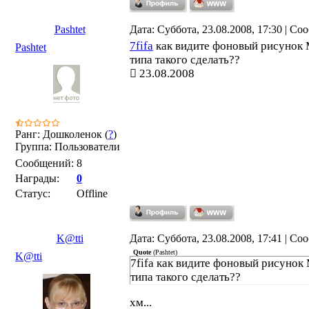
Pashtet
Дата: Суббота, 23.08.2008, 17:30 | С
7fifa
как видите фоновый рисунок 
Pashtet
типа такого сделать??
23.08.2008
Ранг: Дошколенок (
?
)
Группа: Пользователи
Сообщений:
8
Награды:
0
Статус:
Offline
K@tti
Дата: Суббота, 23.08.2008, 17:41 | С
Quote
(
Pashtet
)
K@tti
7fifa как видите фоновый рисунок
типа такого сделать??
хм...