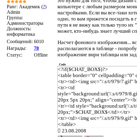
это нужно для того, чтобы дизайн 
копьютере с любым размером мони
Ранг: Академик (
?
)
Admin
настройками. Если вы все-таки хот
Группа:
одно, то вам прижется посидеть в
Администраторы
пути я не вижу как только тупо их 
Должность:
может, кто-нибудь знает лучший с
информатика
Сообщений:
6010
Насчет фонового изображения... в
Награды:
78
располагаются в таблице - попроб
изображение внри таблицы или за
Статус:
Offline
Code
<?if($CHAT_BOX$)?>
<table border="0" cellpadding="0" 
<tr><td><img src="/.s/t/979/7.gif"
<tr><td
style="background:url('/.s/t/979/8.
20px 5px 20px;" align="center"><
<tr><td style="background:url('/.s/
20px;">$CHAT_BOX$</td></tr>
<tr><td><img src="/.s/t/979/9.gif"
</table>
<?endif?>
23.08.2008