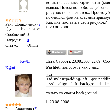
вставить в ссылку картинки url(моя
</tr>
вышло. Потом попробовал убрать rg
</tbody></table>
рисунок не появляется... Просто у
поменялся фон на красный прямоу
Как мне поставить свой рисунок?
Ранг: Дошколенок (
?
)
23.08.2008
Группа: Пользователи
Сообщений:
8
Награды:
0
Статус:
Offline
K@tti
Дата: Суббота, 23.08.2008, 22:09 | С
Pashtet
, попробуте как у них:
K@tti
Code
<td style="padding-left: 5px; paddin
255);" align="left" background="i
только со своим background
23.08.2008
Ранг: Академик (
?
)