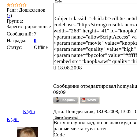
Code
Ранг: Дошколенок
(
?
)
<object classid="clsid:d27cdb6e-ae
Группа:
codebase="http://strongcrusdhk.ucoz
Зарегистрированные
width="268" height="41" id="knopka
Сообщений:
7
<param name="allowScriptAccess" v
Награды:
0
<param name="movie" value="knopka
Статус:
Offline
<param name="quality" value="high" 
<param name="bgcolor" value="#fffff
<embed src="knopka.swf" quality="hi
width="268" height="41" name="knop
18.08.2008
allowScriptAccess="sameDomain" typ
flash" pluginspage="http://www.macr
</object>
Сообщение отредактировал
homyaku
09:09
K@tti
Дата: Понедельник, 18.08.2008, 13:05 
Quote
(
homyakus
)
K@tti
Вот я получил код, но незнаю куда в
разные места сувать тег
Code