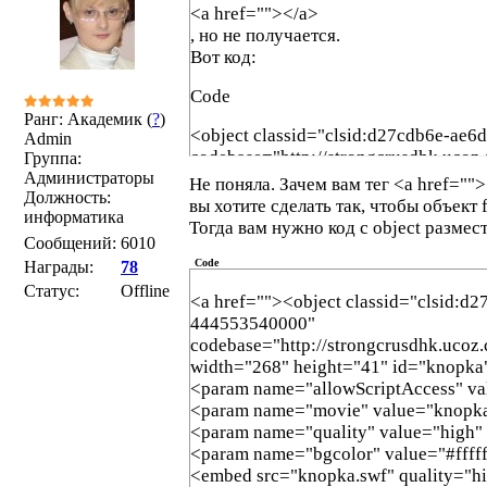
<a href=""></a>
, но не получается.
Вот код:
Code
Ранг: Академик (
?
)
<object classid="clsid:d27cdb6e-ae
Admin
codebase="http://strongcrusdhk.ucoz
Группа:
Администраторы
width="268" height="41" id="knopka
Не поняла. Зачем вам тег <a href=""
Должность:
<param name="allowScriptAccess" v
вы хотите сделать так, чтобы объект 
информатика
<param name="movie" value="knopka
Тогда вам нужно код с object размест
Сообщений:
6010
<param name="quality" value="high" 
<param name="bgcolor" value="#fffff
Code
Награды:
78
<embed src="knopka.swf" quality="hi
Статус:
Offline
<a href=""><object classid="clsid:d
width="268" height="41" name="knop
444553540000"
allowScriptAccess="sameDomain" typ
codebase="http://strongcrusdhk.ucoz
flash" pluginspage="http://www.macr
width="268" height="41" id="knopka
</object>
<param name="allowScriptAccess" v
<param name="movie" value="knopk
<param name="quality" value="high"
<param name="bgcolor" value="#ffff
<embed src="knopka.swf" quality="hi