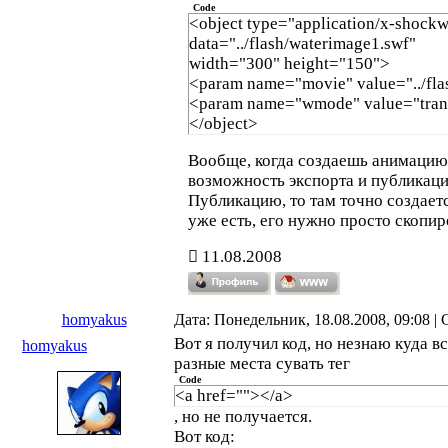
Code
TYPE="application/x-shockwave-fl
<object type="application/x-shockw
PLUGINSPAGE="http://www.macrom
data="../flash/waterimage1.swf"
shockwave/download/index.cgi?
width="300" height="150">
P1_Prod_Version=ShockwaveFlash
<param name="movie" value="../fla
</EMBED>
<param name="wmode" value="trans
</OBJECT>
</object>
Вообще, когда создаешь анимацию в
возможность экспорта и публикаци
Публикацию, то там точно создаетс
уже есть, его нужно просто скопир
11.08.2008
homyakus
Дата: Понедельник, 18.08.2008, 09:08 
Вот я получил код, но незнаю куда в
homyakus
разные места сувать тег
Code
<a href=""></a>
, но не получается.
Вот код: