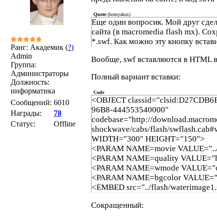
Quote
(
homyakus
)
Еще один вопросик. Мой друг сде
сайта (в macromedia flash mx). Со
*.swf. Как можно эту кнопку встави
Ранг: Академик (
?
)
Admin
Вообще, swf вставляются в HTML в
Группа:
Администраторы
Полный вариант вставки:
Должность:
информатика
Code
<OBJECT classid="clsid:D27CDB6
Сообщений:
6010
96B8-444553540000"
Награды:
78
codebase="http://download.macrom
Статус:
Offline
shockwave/cabs/flash/swflash.cab#v
WIDTH="300" HEIGHT="150">
<PARAM NAME=movie VALUE="../fl
<PARAM NAME=quality VALUE="h
<PARAM NAME=wmode VALUE="o
<PARAM NAME=bgcolor VALUE="#
<EMBED src="../flash/waterimage1.
wmode="opaque" bgcolor="#ffffff"
Сокращенный:
WIDTH="300"
HEIGHT="150"