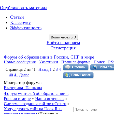
Опубликовать материал
Статьи
Классруку
Эффективность
Войти через uID
Войти с паролем
Регистрация
Форум об образовании в России, СНГ и мире
Новые сообщения
·
Участники
·
Правила форума
·
Поиск
·
RS
Страница
2
из
41
Назад
1
2
3
4
…
40
41
Далее
Модератор форума:
Екатерина_Пашкова
Форум учителей об образовании в
России и мире
»
Наши интересы
»
Система создания сайтов uCoz.ru
»
Хочу сделать сайт на Ucoz.Ru -
вопросы и ответы
(Помощь в