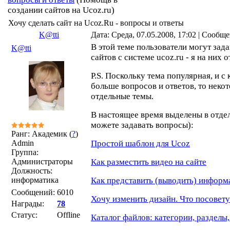
создании сайтов на Ucoz.ru)
Хочу сделать сайт на Ucoz.Ru - вопросы и ответы
K@tti
Дата: Среда, 07.05.2008, 17:02 | Сообщ
В этой теме пользователи могут зад
K@tti
сайтов с системе ucoz.ru - я на них о
P.S. Поскольку тема популярная, и с
больше вопросов и ответов, то неко
отдельные темы.
В настоящее время выделены в отдел
можете задавать вопросы):
Ранг: Академик (
?
)
Admin
Простой шаблон для Ucoz
Группа:
Администраторы
Как разместить видео на сайте
Должность:
информатика
Как представить (выводить) информ
Сообщений:
6010
Хочу изменить дизайн. Что посовету
Награды:
78
Статус:
Offline
Каталог файлов: категории, разделы