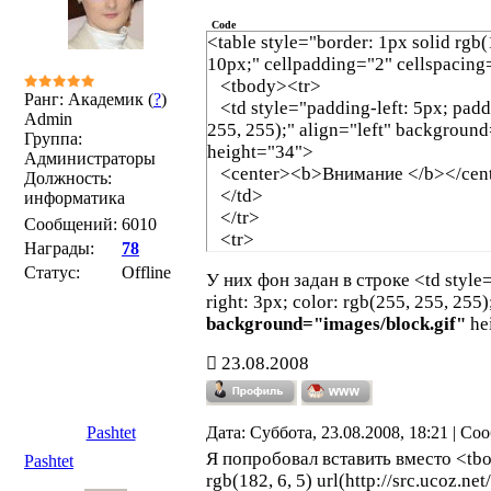
Code
<table style="border: 1px solid rgb
10px;" cellpadding="2" cellspacin
<tbody><tr>
Ранг: Академик (
?
)
<td style="padding-left: 5px; paddi
Admin
255, 255);" align="left" backgroun
Группа:
height="34">
Администраторы
<center><b>Внимание </b></cen
Должность:
</td>
информатика
</tr>
Сообщений:
6010
<tr>
Награды:
78
<td style="padding: 10px 10px 10p
Статус:
Offline
У них фон задан в строке <td style=
rgb(255, 255, 255);">
right: 3px; color: rgb(255, 255, 255)
<div style="font-size: 8pt; padding-
background="images/block.gif"
he
Tahoma,Arial; text-align: left;"><sp
8pt;">Пожалуйста ознакомьтесь с
23.08.2008
проведения игр FIFA 08.</span>
<div style="font-size: 8pt; padding
Tahoma,Arial; text-align: left;">
Pashtet
Дата: Суббота, 23.08.2008, 18:21 | С
<img alt="" src="/arrow.gif" borde
Я попробовал вставить вместо <tb
<span style="font-size: 8pt;">Чит
Pashtet
rgb(182, 6, 5) url(http://src.ucoz.net
</td>