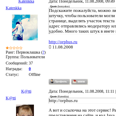
Katenkka
Дата: Понедельник, 11.08.2008, 09:49
Quote
(
homyakus
)
Katenkka
Подскажите пожалуйста, можно ли 
штучку, чтобы пользователи могли 
странице, выделять участок текста 
адрес отправлялись модератору ил
удобно. Много таких штук в инете 
http://orphus.ru
11.08.2008
Ранг: Первоклашка (
?
)
Группа: Пользователи
Сообщений:
37
Награды:
0
Статус:
Offline
K@tti
Дата: Понедельник, 11.08.2008, 11:11
Quote
(
Katenkka
)
K@tti
http://orphus.ru
А вот и ссылочка на этот сервис! 
представления на сайте, и код Java