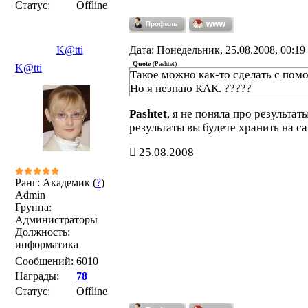
Статус:
Offline
K@tti
Дата: Понедельник, 25.08.2008, 00:1
Quote
(
Pashtet
)
K@tti
Такое можно как-то сделать с пом
Но я незнаю КАК. ?????
Pashtet
, я не поняла про результат
результаты вы будете хранить на с
25.08.2008
Ранг: Академик (
?
)
Admin
Группа:
Администраторы
Должность:
информатика
Сообщений:
6010
Награды:
78
Статус:
Offline