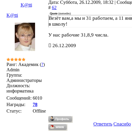
Дата: Суббота, 26.12.2009, 18:32 | Сообщ
K@tti
#
62
Quote
(
mersedes
)
K@tti
Везёт вам,а мы и 31 работаем, а 11 ян
в школу!
У нас рабочие 31,8,9 числа.
26.12.2009
Ранг: Академик (
?
)
Admin
Группа:
Администраторы
Должность:
информатика
Сообщений:
6010
Награды:
78
Статус:
Offline
Ответить
Спасибо