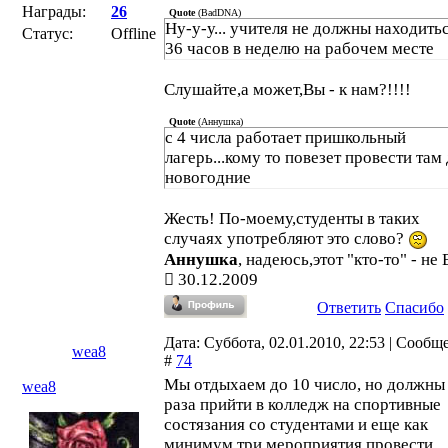
Награды:
26
Quote
(
BadDNA
)
Ну-у-у... учителя не должны находить
Статус:
Offline
36 часов в неделю на рабочем месте
Слушайте,а может,Вы - к нам?!!!!
Quote
(
Аннушка
)
с 4 числа работает пришкольный
лагерь...кому то повезет провести там
новогодние
Жесть! По-моему,студенты в таких
случаях употребляют это слово?
Аннушка
, надеюсь,этот "кто-то" - не 
30.12.2009
Ответить
Спасибо
Дата: Суббота, 02.01.2010, 22:53 | Сообщ
wea8
#
74
Мы отдыхаем до 10 число, но должны
wea8
раза прийти в колледж на спортивные
состязания со студентами и еще как
минимум три мероприятия провести.