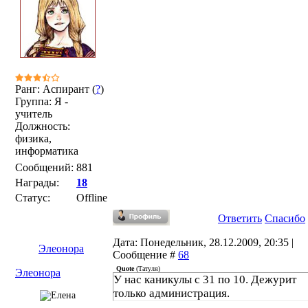
Ранг: Аспирант (
?
)
Группа: Я -
учитель
Должность:
физика,
информатика
Сообщений:
881
Награды:
18
Статус:
Offline
Ответить
Спасибо
Дата: Понедельник, 28.12.2009, 20:35 |
Элеонора
Сообщение #
68
Quote
(
Татуля
)
Элеонора
У нас каникулы с 31 по 10. Дежурит
только администрация.