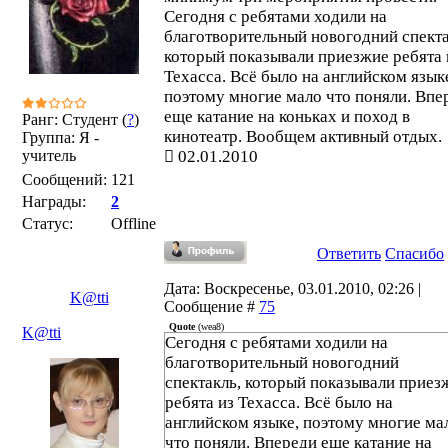
Сегодня с ребятами ходили на
благотворительный новогодний спекта
который показывали приезжие ребята 
Техасса. Всё было на английском язык
поэтому многие мало что поняли. Впе
еще катание на коньках и поход в
Ранг: Студент (
?
)
кинотеатр. Вообщем активный отдых.
Группа: Я -
учитель
02.01.2010
Сообщений:
121
Награды:
2
Статус:
Offline
Ответить
Спасибо
Дата: Воскресенье, 03.01.2010, 02:26 |
K@tti
Сообщение #
75
Quote
(
wea8
)
K@tti
Сегодня с ребятами ходили на
благотворительный новогодний
спектакль, который показывали приез
ребята из Техасса. Всё было на
английском языке, поэтому многие ма
что поняли. Впереди еще катание на