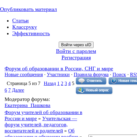
Опубликовать материал
Статьи
Классруку
Эффективность
Войти через uID
Войти с паролем
Регистрация
Форум об образовании в России, СНГ и мире
Новые сообщения
·
Участники
·
Правила форума
·
Поиск
·
RS
Страница
5
из
7
Назад
1
2
3
4
5
6
7
Далее
Модератор форума:
Екатерина_Пашкова
Форум учителей об образовании в
России и мире
»
Учительская —
форум учителей, педагогов,
воспитателей и родителей
»
Об
образовании и обучении вообще
»