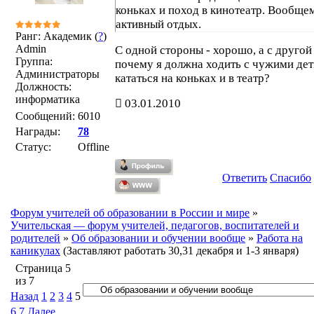
коньках и поход в кинотеатр. Вообще
активный отдых.
Ранг: Академик (
?
)
Admin
С одной стороны - хорошо, а с другой 
Группа:
почему я должна ходить с чужими де
Администраторы
кататься на коньках и в театр?
Должность:
информатика
03.01.2010
Сообщений:
6010
Награды:
78
Статус:
Offline
Ответить
Спасибо
Форум учителей об образовании в России и мире
»
Учительская — форум учителей, педагогов, воспитателей и
родителей
»
Об образовании и обучении вообще
»
Работа на
каникулах
(Заставляют работать 30,31 декабря и 1-3 января)
Страница
5
из
7
Назад
1
2
3
4
5
6
7
Далее