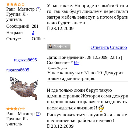
У нас также. Но придется выйти 6-го и
Ранг: Магистр (
?
)
го, так как будут линолеум перестилат
Группа: Я -
завтра мебель вынесут, а потом обрат
учитель
надо будет занести.
Сообщений:
281
28.12.2009
Награды:
2
Статус:
Offline
Ответить
Спасибо
Дата: Понедельник, 28.12.2009, 22:15 |
ragazza8695
Сообщение #
69
Quote
(
Татуля
)
ragazza8695
У нас каникулы с 31 по 10. Дежурит
только администрация.
И где только люди берут такую
администрацию?Которая сама дежури
подчиненных отправляет праздновать
наслаждаться жизнью?!
Ранг: Магистр (
?
)
Рискуя показаться занудной - а как же
Группа: Я -
шестидневная рабочая неделя?!
учитель
28.12.2009