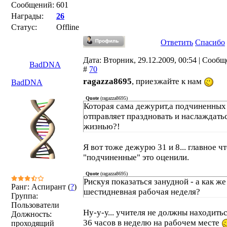
Сообщений:
601
Награды:
26
Статус:
Offline
Ответить
Спасибо
Дата: Вторник, 29.12.2009, 00:54 | Сооб
BadDNA
#
70
ragazza8695
, приезжайте к нам
BadDNA
Quote
(
ragazza8695
)
Которая сама дежурит,а подчиненных
отправляет праздновать и наслаждать
жизнью?!
Я вот тоже дежурю 31 и 8... главное ч
"подчиненные" это оценили.
Quote
(
ragazza8695
)
Рискуя показаться занудной - а как же
Ранг: Аспирант (
?
)
шестидневная рабочая неделя?
Группа:
Пользователи
Ну-у-у... учителя не должны находить
Должность:
36 часов в неделю на рабочем месте
проходящий