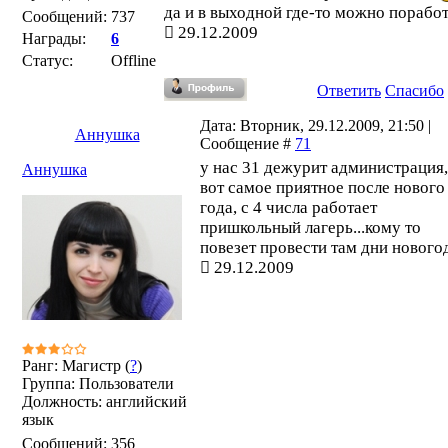
да и в выходной где-то можно поработ
Сообщений:
737
29.12.2009
Награды:
6
Статус:
Offline
Ответить
Спасибо
Дата: Вторник, 29.12.2009, 21:50 |
Аннушка
Сообщение #
71
у нас 31 дежурит администрация,
Аннушка
вот самое приятное после нового
года, с 4 числа работает
пришкольный лагерь...кому то
повезет провести там дни нового
29.12.2009
Ранг: Магистр (
?
)
Группа: Пользователи
Должность: английский
язык
Сообщений:
356