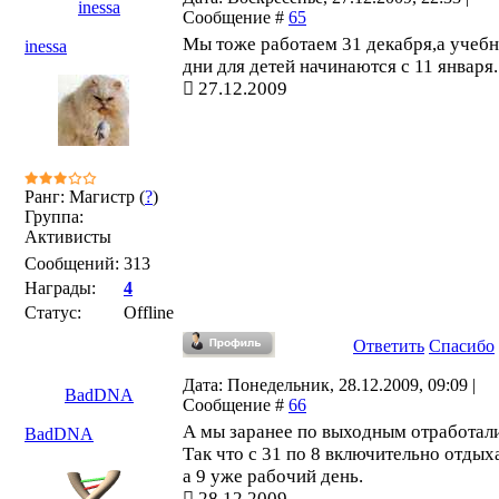
inessa
Сообщение #
65
Мы тоже работаем 31 декабря,а учеб
inessa
дни для детей начинаются с 11 января.
27.12.2009
Ранг: Магистр (
?
)
Группа:
Активисты
Сообщений:
313
Награды:
4
Статус:
Offline
Ответить
Спасибо
Дата: Понедельник, 28.12.2009, 09:09 |
BadDNA
Сообщение #
66
А мы заранее по выходным отработали
BadDNA
Так что с 31 по 8 включительно отдых
а 9 уже рабочий день.
28.12.2009