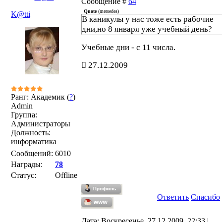
Сообщение #
64
Quote
(
mersedes
)
K@tti
В каникулы у нас тоже есть рабочие
дни,но 8 января уже учебный день?
Учебные дни - с 11 числа.
27.12.2009
Ранг: Академик (
?
)
Admin
Группа:
Администраторы
Должность:
информатика
Сообщений:
6010
Награды:
78
Статус:
Offline
Ответить
Спасибо
Дата: Воскресенье, 27.12.2009, 22:33 |