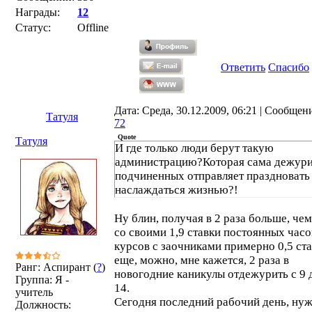
Награды:
12
Статус:
Offline
Ответить
Спасибо
Дата: Среда, 30.12.2009, 06:21 | Сообщен
Татуля
72
Quote
Татуля
И где только люди берут такую
администрацию?Которая сама дежури
подчиненных отправляет праздновать
наслаждаться жизнью?!
Ну блин, получая в 2 раза больше, чем
со своими 1,9 ставки постоянных часо
курсов с заочниками примерно 0,5 ст
еще, можно, мне кажется, 2 раза в
Ранг: Аспирант (
?
)
новогодние каникулы отдежурить с 9 
Группа: Я -
14.
учитель
Сегодня последний рабочий день, ну
Должность: