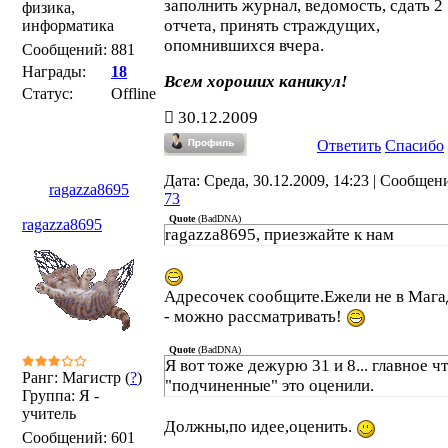
заполнить журнал, ведомость, сдать 2
физика,
отчета, принять страждущих,
информатика
опомнившихся вчера.
Сообщений:
881
Награды:
18
Всем хороших каникул!
Статус:
Offline
30.12.2009
Ответить
Спасибо
Дата: Среда, 30.12.2009, 14:23 | Сообщен
ragazza8695
73
Quote
(
BadDNA
)
ragazza8695
ragazza8695, приезжайте к нам
Адресочек сообщите.Ежели не в Мага
- можно рассматривать!
Quote
(
BadDNA
)
Я вот тоже дежурю 31 и 8... главное ч
Ранг: Магистр (
?
)
"подчиненные" это оценили.
Группа: Я -
учитель
Должны,по идее,оценить.
Сообщений:
601