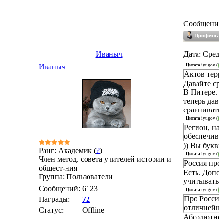
Сообщени
Иваныч
Дата: Сред
Цитата
iyugov
(
Иваныч
Актов тер
Давайте ср
В Питере. 
теперь дав
сравниват
Цитата
iyugov
(
Регион, н
обеспечива
)) Вы букв
Ранг: Академик (
?
)
Цитата
iyugov
(
Член метод. совета учителей истории и
Россия про
общест-ния
Есть. Доп
Группа: Пользователи
учитывать
Сообщений:
6123
Цитата
iyugov
(
Про Росси
Награды:
72
отличнейш
Статус:
Offline
Абсолютно