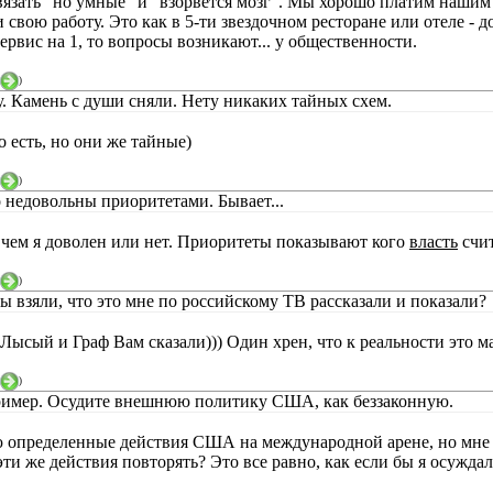
вязать "но умные" и "взорвется мозг". Мы хорошо платим нашим
свою работу. Это как в 5-ти звездочном ресторане или отеле - до
 сервис на 1, то вопросы возникают... у общественности.
)
у. Камень с души сняли. Нету никаких тайных схем.
о есть, но они же тайные)
)
 недовольны приоритетами. Бывает...
 чем я доволен или нет. Приоритеты показывают кого
власть
счит
)
Вы взяли, что это мне по российскому ТВ рассказали и показали?
 Лысый и Граф Вам сказали))) Один хрен, что к реальности это 
)
имер. Осудите внешнюю политику США, как беззаконную.
 определенные действия США на международной арене, но мне 
ти же действия повторять? Это все равно, как если бы я осужда