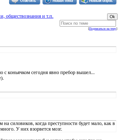
, обществознания и т.п.
[
Подписаться на тему
]
о с коньячком сегодня явно пребор вышел...
).
м на силовиков, когда преступности будет мало, как в
много. У них взорвется мозг.