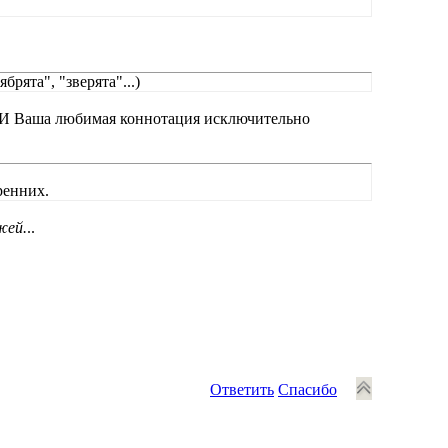
рята", "зверята"...)
! И Ваша любимая коннотация исключительно
ренних.
жей.
..
Ответить
Спасибо