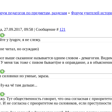
рум педагогов по предметам, разделам
»
Форум учителей истории
а, 27.09.2017, 09:58 | Сообщение #
121
)
е у iyugov, я не слежу.
 не читал, но осуждаю)
 все выше сказанное называется одним словом - демагогия. Видим
У меня так тоже с пивом бывает(не в оправдание, а в объяснение
)
и силовики но умные, зараза.
у-ка чё там дальше...
)
жу. Тут общественность говорит, что она согласная с приоритето
. И не согласна с приоритетом на силовиков, если преступности 