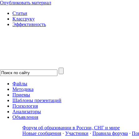
Опубликовать материал
Статьи
Классруку
Эффективность
Файлы
Методика
Приемы
Шаблоны презентаций
Психология
Анализаторы
Объявления
Форум об образовании в России, СНГ и мире
Новые сообщения
·
Участники
·
Правила форума
·
По