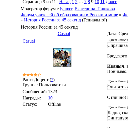
Страница
9
из
11
Назад
1
2
…
7
8
9
10
11
Далее
Модератор форума:
lyumer
,
Екатерина_Пашкова
Форум учителей об образовании в России и мире
»
Фо
»
История России за 45 секунд
(Гениально!)
История России за 45 секунд
Casual
Дата: Сред
Цитата
Иваныч
(
Casual
Спрашивайт
Бродского
Иваныч
,
Понимаю. 
Ранг: Доцент (
?
)
Цитата
Иваныч
(
Группа: Пользователи
Они хоть 
Сообщений:
1323
Отлично! Н
Награды:
10
Статус:
Offline
Цитата
Иваныч
(
Ладно, ска
Сингапуре