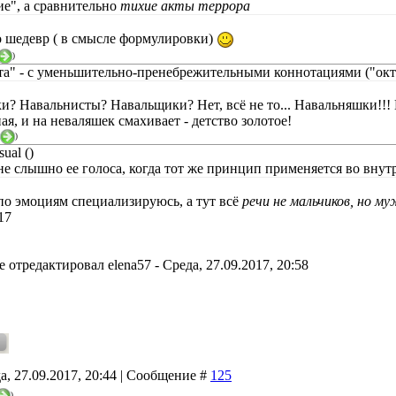
ие", а сравнительно
тихие акты террора
то шедевр ( в смысле формулировки)
)
та" - с уменьшительно-пренебрежительными коннотациями ("октяб
и? Навальнисты? Навальщики? Нет, всё не то... Навальняшки!!
ая, и на неваляшек смахивает - детство золотое!
)
ual ()
 не слышно ее голоса, когда тот же принцип применяется во внут
по эмоциям специализируюсь, а тут всё
речи не мальчиков, но му
17
е отредактировал
elena57
-
Среда, 27.09.2017, 20:58
а, 27.09.2017, 20:44 | Сообщение #
125
)