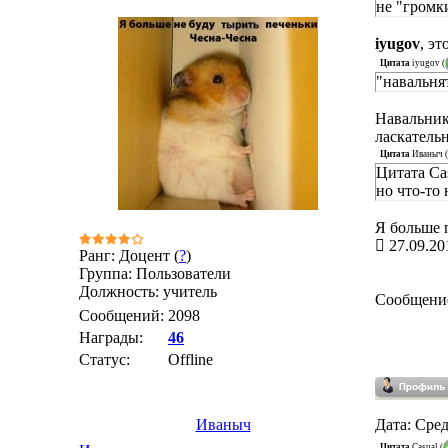
не "громк
iyugov
, э
Цитата
iyugov
(
"навальня
Навальник
ласкательн
Цитата
Иваныч
(
Цитата Cas
но что-то
Я больше 
27.09.20
Ранг: Доцент (
?
)
Группа: Пользователи
Должность: учитель
Сообщени
Сообщений:
2098
Награды:
46
Статус:
Offline
Иваныч
Дата: Сред
Цитата
Casual
(