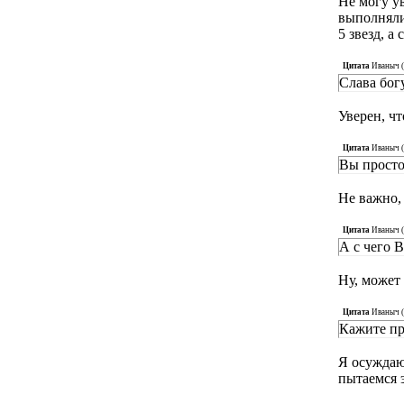
Не могу у
выполняли 
5 звезд, а
Цитата
Иваныч
(
Слава бог
Уверен, чт
Цитата
Иваныч
(
Вы просто
Не важно,
Цитата
Иваныч
(
А с чего 
Ну, может
Цитата
Иваныч
(
Кажите пр
Я осуждаю
пытаемся э