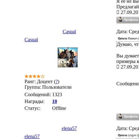
Я её не вы
Предлагай
27.09.20
Casual
Дата: Сред
Цитата
Иваныч
(
Casual
Думаю, чт
Вы думает
примеры к
27.09.20
Ранг: Доцент (
?
)
Сообщени
Группа: Пользователи
Сообщений:
1323
Награды:
10
Статус:
Offline
elena57
Дата: Сред
Цитата
iyugov
(
elena57