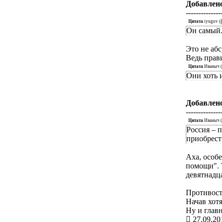
Добавлен
--------------
Цитата
iyugov
(
Он самый
Это не абс
Ведь прав
Цитата
Иваныч
(
Они хоть 
Добавлен
--------------
Цитата
Иваныч
(
Россия – п
приобрест
Аха, особ
помощи". Т
девятнадца
Противост
Начав хот
Ну и глав
27.09.20