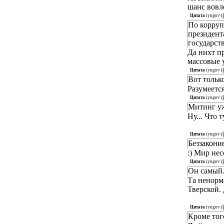
шанс вовле
Цитата
iyugov
(
По корруп
президент
государст
Да нихт п
массовые 
Цитата
iyugov
(
Вот тольк
Разумеется
Цитата
iyugov
(
Митинг уж
Ну... Что 
Цитата
iyugov
(
Беззакони
:) Мир не
Цитата
iyugov
(
Он самый
Та ненорм
Тверской. 
Цитата
iyugov
(
Кроме тог