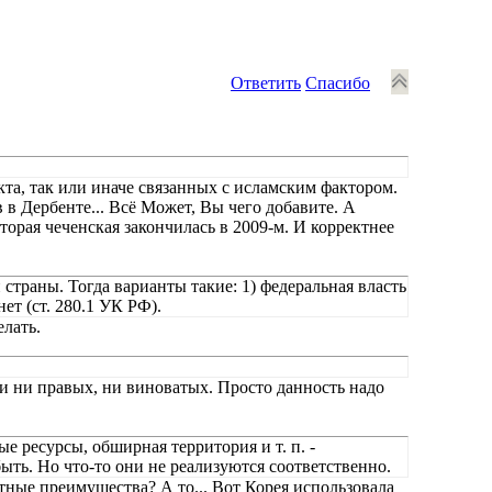
Ответить
Спасибо
кта, так или иначе связанных с исламским фактором.
в в Дербенте... Всё Может, Вы чего добавите. А
вторая чеченская закончилась в 2009-м. И корректнее
 страны. Тогда варианты такие: 1) федеральная власть
ет (ст. 280.1 УК РФ).
лать.
ии ни правых, ни виноватых. Просто данность надо
е ресурсы, обширная территория и т. п. -
ыть. Но что-то они не реализуются соответственно.
ные преимущества? А то... Вот Корея использовала