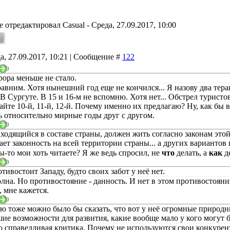
е отредактировал
Casual
-
Среда, 27.09.2017, 10:00
а, 27.09.2017, 10:21 | Сообщение #
122
)
рора меньше не стало.
авним. Хотя нынешний год еще не кончился... Я назову два тера
В Сургуте. В 15 и 16-м не вспомню. Хотя нет... Обстрел туристо
айте 10-й, 11-й, 12-й. Почему именно их предлагаю? Ну, как бы 
ь относительно мирные годы друг с другом.
)
аходящийся в составе страны, должен жить согласно законам этой
ет законность на всей территории страны... а других вариантов н
ы-то мои хоть читаете? Я же ведь спросил, не
что
делать, а
как
де
)
тивостоит Западу, будто своих забот у неё нет.
олна. Но противостояние - данность. И нет в этом противостоян
, мне кажется.
)
ю тоже можно было бы сказать, что вот у неё огромные природны
ие возможности для развития, какие вообще мало у кого могут б
 справедливая критика. Почему не используются свои конкурент