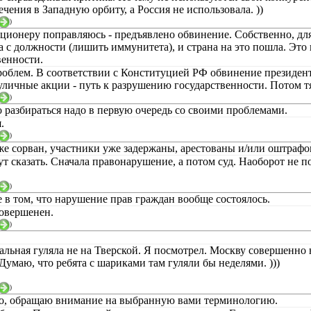
чения в Западную орбиту, а Россия не использовала. ))
)
ционеру поправляюсь - предъявлено обвинение. Собственно, дл
а с должности (лишить иммунитета), и страна на это пошла. Это
венности.
роблем. В соответствии с Конституцией РФ обвинение президенту
уличные акции - путь к разрушению государственности. Потом т
)
о разбираться надо в первую очередь со своими проблемами.
.
)
е сорван, участники уже задержаны, арестованы и/или оштрафо
тут сказать. Сначала правонарушение, а потом суд. Наоборот не по
)
е в том, что нарушение прав граждан вообще состоялось.
совершенен.
)
.
альная гуляла не на Тверской. Я посмотрел. Москву совершенно н
Думаю, что ребята с шариками там гуляли бы неделями. )))
)
о, обращаю внимание на выбранную вами терминологию.