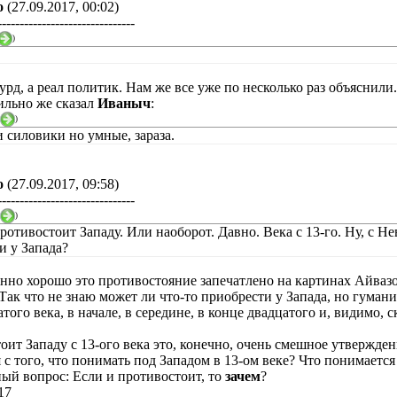
о
(27.09.2017, 00:02)
-------------------------------
)
.
урд, а реал политик. Нам же все уже по несколько раз объяснили.
ильно же сказал
Иваныч
:
)
и силовики но умные, зараза.
о
(27.09.2017, 09:58)
-------------------------------
)
ротивостоит Западу. Или наоборот. Давно. Века с 13-го. Ну, с Не
и у Запада?
енно хорошо это противостояние запечатлено на картинах Айвазо
ак что не знаю может ли что-то приобрести у Запада, но гумани
того века, в начале, в середине, в конце двадцатого и, видимо, ск
оит Западу с 13-ого века это, конечно, очень смешное утвержде
я с того, что понимать под Западом в 13-ом веке? Что понимаетс
ный вопрос: Если и противостоит, то
зачем
?
17