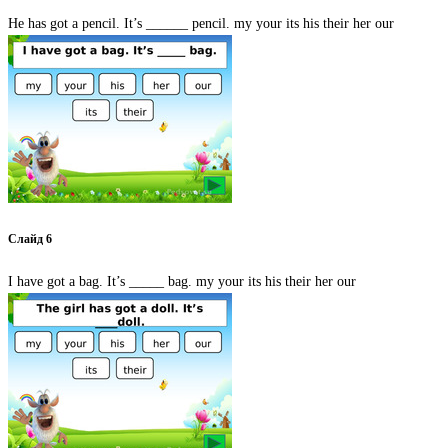
He has got a pencil. It’s ______ pencil. my your its his their her our
Слайд 6
I have got a bag. It’s _____ bag. my your its his their her our