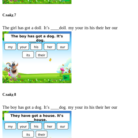
Слайд 7
The girl has got a doll. It’s ____doll. my your its his their her our
Слайд 8
The boy has got a dog. It’s ____dog. my your its his their her our