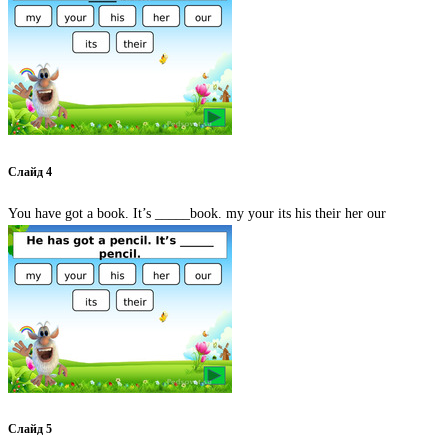
Слайд 4
You have got a book. It’s _____book. my your its his their her our
Слайд 5