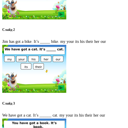
Слайд 2
Jim has got a bike. It’s _____ bike. my your its his their her our
Слайд 3
We have got a cat. It’s ______ cat. my your its his their her our