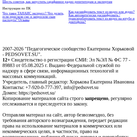
Шесть советов, как запустить сарафанное радио репетиторам и экспертам
Инструкции по ПК
Как расшифровать текст из видео или аудио?
Что такое ТАНАИС экспресс? Что делать,
Как автоматически расшифровать /
если прислали смс и запросили скан
транскрибировать текст из видео на ютубе и
паспорта? Отзывы
диктофона?
2007-2026 "Педагогическое сообщество Екатерины Хорьковой
- PEDSOVET.SU".
12+
Свидетельство о регистрации СМИ: Эл №ЭЛ № ФС 77 -
89883 от 05.08.2025 г. Выдано Федеральной службой по
надзору в сфере связи, информационных технологий и
массовых коммуникаций.
Учредитель, главный редактор: Хорькова Екатерина Ивановна
Контакты: +7-920-0-777-397, info@pedsovet.su
Домен: https://pedsovet.su/
Копирование материалов сайта строго
запрещено
, регулярно
отслеживается и преследуется по закону.
Отправляя материал на сайт, автор безвозмездно, без
требования авторского вознаграждения, передает редакции
права на использование материалов в коммерческих или
некоммерческих целях, в частности, право на
воспроизведение, публичный показ, перевод и переработку