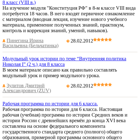
8 класс (VIII в.)
На изучение модуля "Конституция РФ" в 8-м классе VIII вида
потребуется 18 часов. В него входят первичное ознакомление
с материалом (вводная лекция, изучение нового учебного
материала, применение полученных знаний, практикум,
контроль и коррекция знаний, умений, навыков).
Пинегина Ирина
28.02.2012
Васильевна (Бельчатинка)
Модульный урок истории по теме “Внутренняя политика
Николая I” (2 ч.) для 8 класса
В моем материале описано как правильно составлять
модульный урок и пример модульного урока.
Зулитов Дмитрий
28.02.2012
Александрович (ZUV)
Рабочая программа по истории для 6 класса.
Рабочая программа по истории для 6 класса. Настоящая
рабочая (учебная) программа по истории Cредних веков и
истории России с древнейших времён до конца XVI века
составлена на основе федерального компонента
государственного стандарта среднего (полного) общего
образования, примерной программы основного общего