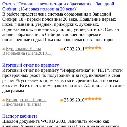
Статья "Основные вехи истории образования в Западной
Сибири (18-первая половина 20 века)"
В работе представлена система образования в Западной
Сибири 18 - первой половины 20 века. Появление первых
школ, гимназий, уездных, приходских, духовных,
горнозаводских и военных училищ, университетов. Сделан
анализ образования в Сибири в довоенное время и
послевоенные годы. Показана роль педагогов- новаторов.
Курдюмова Елена
07.02.2011
Васильевна (Elena201011)
Итоговый отчет по предмету
Итоговый отчет по предмету "Информатика" и "ИКТ", итоги
проверочных работ по полугодиям и за год, включает в себя
расчет % успеваемости, % качества и средний балл по всем
классам. Все отчеты помещаются на лист А4, прилагаются две
диаграммы
Криворотова Лариса
25.09.2010
Николаевна (klarisa)
Паспорт кабинета
Шаблон документа WORD 2003. Заполнять можно как
вручную (предварительно распечатав), так и на компьютере