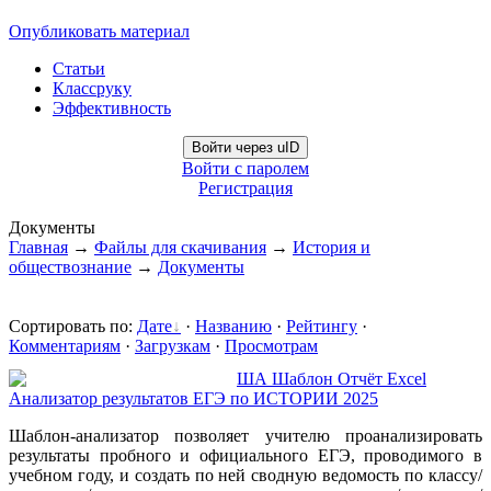
Опубликовать материал
Статьи
Классруку
Эффективность
Войти через uID
Войти с паролем
Регистрация
Документы
Главная
→
Файлы для скачивания
→
История и
обществознание
→
Документы
Сортировать по
:
Дате
·
Названию
·
Рейтингу
·
Комментариям
·
Загрузкам
·
Просмотрам
ША Шаблон Отчёт Excel
Анализатор результатов ЕГЭ по ИСТОРИИ 2025
Шаблон-анализатор позволяет учителю проанализировать
результаты пробного и официального ЕГЭ, проводимого в
учебном году, и создать по ней сводную ведомость по классу/