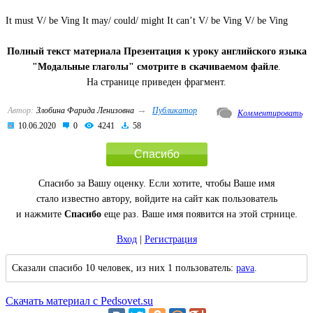
It must V/ be Ving It may/ could/ might It can’t V/ be Ving V/ be Ving
Полный текст материала Презентация к уроку английского языка
"Модальные глаголы" смотрите в скачиваемом файле
.
На странице приведен фрагмент.
→
Автор:
Злобина Фарида Ленизовна
Публикатор
Комментировать
10.06.2020
0
4241
58
Спасибо
Спасибо за Вашу оценку. Если хотите, чтобы Ваше имя
стало известно автору, войдите на сайт как пользователь
и нажмите
Спасибо
еще раз. Ваше имя появится на этой стрнице.
Вход
|
Регистрация
Сказали спасибо 10 человек, из них 1 пользователь:
pava
.
Скачать материал с Pedsovet.su