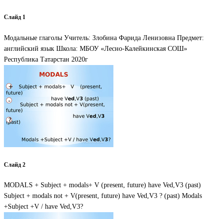
Слайд 1
Модальные глаголы Учитель: Злобина Фарида Ленизовна Предмет:
английский язык Школа: МБОУ «Лесно-Калейкинская СОШ»
Республика Татарстан 2020г
Слайд 2
MODALS + Subject + modals+ V (present, future) have Ved,V3 (past)
Subject + modals not + V(present, future) have Ved,V3 ? (past) Modals
+Subject +V / have Ved,V3?