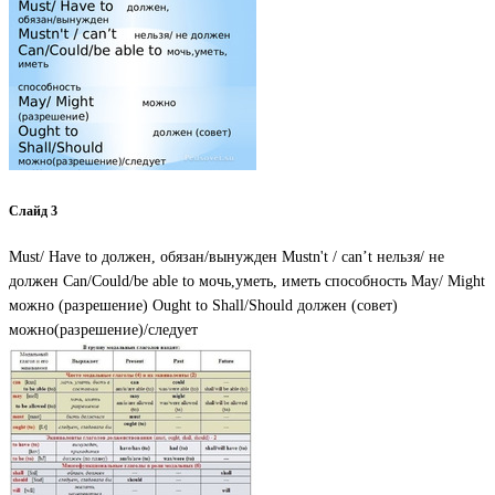
Слайд 3
Must/ Have to должен, обязан/вынужден Mustn't / can’t нельзя/ не
должен Can/Could/be able to мочь,уметь, иметь способность May/ Might
можно (разрешение) Ought to Shall/Should должен (совет)
можно(разрешение)/следует