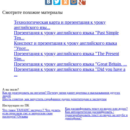
Смотрите похожие материалы
Технологическая карта и презентация к уроку
английского язы...
Презентация к уроку английского языка "Past Simple
Ten...
Конспект и презентация к уроку английского языка
"Упот...
Презентация к уроку английского языка "The Present
Sim...
Презентация к уроку английского языка "Great Britain. ...
Презентация к уроку английского языка "Did you have a
...
А вы знали?
Как не реагировать на негатив? Почему меня ранит критика и высказывания других
людей
Шесть советов, как запустить сарафанное радио репетиторам и экспертам
Инструкции по ПК
Как расшифровать текст из видео или аудио?
Что такое ТАНАИС экспресс? Что делать,
Как автоматически расшифровать /
если прислали смс и запросили скан
транскрибировать текст из видео на ютубе и
паспорта? Отзывы
диктофона?