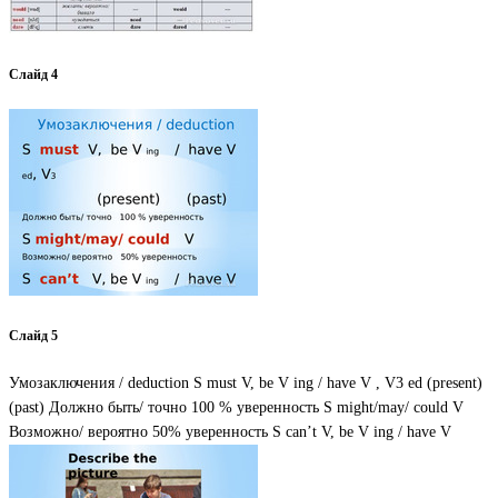
Слайд 4
Слайд 5
Умозаключения / deduction S must V, be V ing / have V , V3 ed (present)
(past) Должно быть/ точно 100 % уверенность S might/may/ could V
Возможно/ вероятно 50% уверенность S can’t V, be V ing / have V