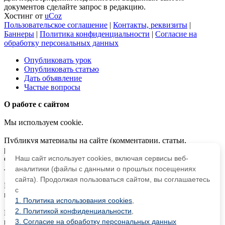
документов сделайте запрос в редакцию.
Хостинг от
uCoz
Пользовательское соглашение
|
Контакты, реквизиты
|
Баннеры
|
Политика конфиденциальности
|
Согласие на
обработку персональных данных
Опубликовать урок
Опубликовать статью
Дать объявление
Частые вопросы
О работе с сайтом
Мы используем cookie.
Публикуя материалы на сайте (комментарии, статьи,
разработки и др.), пользователи берут на себя всю
Наш сайт использует cookies, включая сервисы веб-
ответственность за содержание материалов и разрешение
любых спорных вопросов с третьми лицами.
аналитики (файлы с данными о прошлых посещениях
сайта). Продолжая пользоваться сайтом, вы соглашаетесь
При этом редакция сайта готова оказывать всяческую
с
поддержку как в публикации, так и других вопросах.
1. Политика использования cookies
,
2. Политикой конфиденциальности
,
Если вы обнаружили, что на нашем сайте незаконно
3. Согласие на обработку персональных данных
используются материалы,
сообщите администратору
—