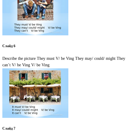
Слайд 6
Describe the picture They must V/ be Ving They may/ could/ might They
can’t V/ be Ving V/ be Ving
Слайд 7