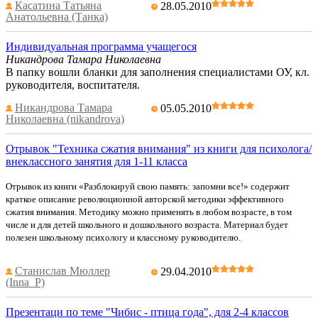
Касатина Татьяна
28.05.2010
Анатольевна (Танка)
Индивидуальная программа учащегося
Никандрова Тамара Николаевна
В папку вошли бланки для заполнения специалистами ОУ, кл.
руководителя, воспитателя.
Никандрова Тамара
05.05.2010
Николаевна (nikandrova)
Отрывок "Техника сжатия внимания" из книги для психолога/
внеклассного занятия для 1-11 класса
Отрывок из книги «Разблокируй свою память: запомни все!» содержит
краткое описание революционной авторской методики эффективного
сжатия внимания. Методику можно применять в любом возрасте, в том
числе и для детей школьного и дошкольного возраста. Материал будет
полезен школьному психологу и классному руководителю.
Станислав Мюллер
29.04.2010
(Inna_P)
Презентаци по теме "Чибис - птица года", для 2-4 классов