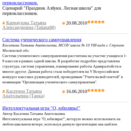
первоклассников.
Сценарий "Праздник Азбуки. Лесная школа" для
первоклассников.
Карнаухова Татьяна
20.08.2010
Александровна (Tatiana88)
Система ученического самоуправления
Касатина Татьяна Анатольевна, МСОУ школа № 10 VIII вида г. Ступино
Московской обл.
Система ученического самоуправления рассчитана на участие учащихся 1-
9 классов в рамках одной школы. В разработке подробно представлена
структура, система управления, планирование работы Адмиралтейств и
многое другое. Данная работа стала победителем на V Всероссийском
конкурсе классных руководителей, проводимым "Учительской газетой" в
номинации "Организация ученического самоуправления".
Касатина Татьяна
16.06.2010
Анатольевна (Танка)
Интеллектуальная игра "О, юбиляры!"
Автор Касатина Татьяна Анатольевна.
Интеллектуальная игра "О, юбиляры!", которую можно использовать на
любом школьном вечере, используя данную презентацию как шаблон.