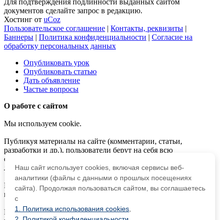
Для подтверждения подлинности выданных сайтом
документов сделайте запрос в редакцию.
Хостинг от
uCoz
Пользовательское соглашение
|
Контакты, реквизиты
|
Баннеры
|
Политика конфиденциальности
|
Согласие на
обработку персональных данных
Опубликовать урок
Опубликовать статью
Дать объявление
Частые вопросы
О работе с сайтом
Мы используем cookie.
Публикуя материалы на сайте (комментарии, статьи,
разработки и др.), пользователи берут на себя всю
ответственность за содержание материалов и разрешение
любых спорных вопросов с третьми лицами.
Наш сайт использует cookies, включая сервисы веб-
аналитики (файлы с данными о прошлых посещениях
При этом редакция сайта готова оказывать всяческую
сайта). Продолжая пользоваться сайтом, вы соглашаетесь
поддержку как в публикации, так и других вопросах.
с
1. Политика использования cookies
,
Если вы обнаружили, что на нашем сайте незаконно
2. Политикой конфиденциальности
,