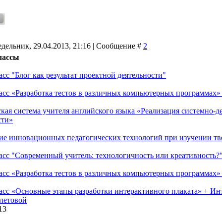
дельник, 29.04.2013, 21:16 | Сообщение #
2
лассы
сс "Блог как результат проектной деятельности"
асс «Разработка тестов в различных компьютерных программах» +
кая система учителя английского языка «Реализация системно-д
сти»
е инновационных педагогических технологий при изучении тво
асс "Современный учитель: технологичность или креативность?
асс «Разработка тестов в различных компьютерных программах» +
асс «Основные этапы разработки интерактивного плаката» + Ин
олетовой
13