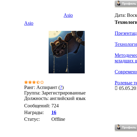
Asio
Дата: Воск
Технолог
Asio
Презентац
Технологи
Методичес
младших 
Современн
Ролевые т
Ранг: Аспирант (
?
)
05.05.20
Группа: Зарегистрированные
Должность: английский язык
Сообщений:
724
Награды:
16
Статус:
Offline