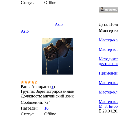
Статус:
Offline
Asio
Дата: Поне
Мастер-к
Asio
Мастер-кла
Мастер-кл
Методичес
деятельно
Применени
Мастер-кл
Ранг: Аспирант (
?
)
Группа: Зарегистрированные
Мастер-кл
Должность: английский язык
Мастер-кл
Сообщений:
724
М. З. Биб
Награды:
16
29.04.20
Статус:
Offline