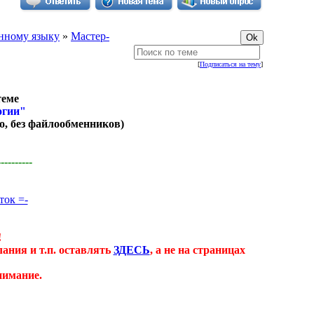
анному языку
»
Мастер-
[
Подписаться на тему
]
теме
огии"
о, без файлообменников)
----------
ток =-
!
ания и т.п. оставлять
ЗДЕСЬ
, а не на страницах
нимание.