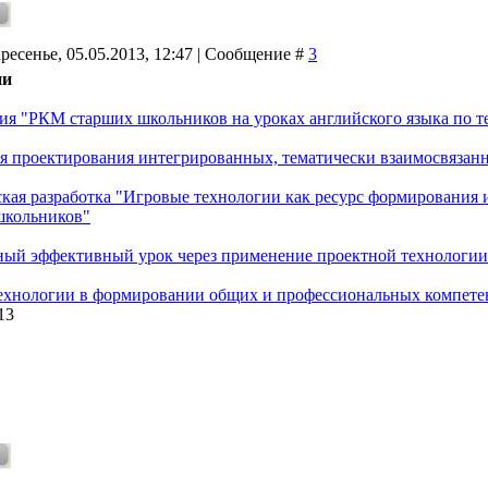
ресенье, 05.05.2013, 12:47 | Сообщение #
3
ии
ия "РКМ старших школьников на уроках английского языка по те
я проектирования интегрированных, тематически взаимосвязан
кая разработка "Игровые технологии как ресурс формирования
школьников"
ый эффективный урок через применение проектной технологии
ехнологии в формировании общих и профессиональных компете
13