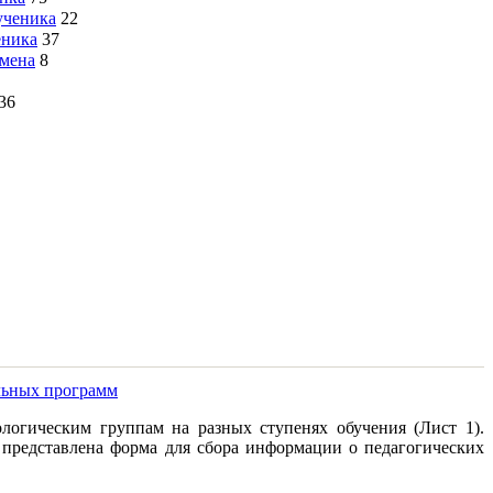
ученика
22
еника
37
смена
8
36
льных программ
огическим группам на разных ступенях обучения (Лист 1).
представлена форма для сбора информации о педагогических