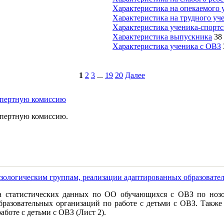
Характеристика на опекаемого 
Характеристика на трудного уч
Характеристика ученика-спорт
Характеристика выпускника
38
Характеристика ученика с ОВЗ
1
2
3
...
19
20
Далее
кспертную комиссию
спертную комиссию.
зологическим группам, реализации адаптированных образовате
а статистических данных по ОО обучающихся с ОВЗ по нозол
разовательных организаций по работе с детьми с ОВЗ. Также 
боте с детьми с ОВЗ (Лист 2).