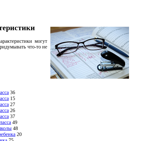
ктеристики
характеристики могут
придумывать что-то не
асса
36
асса
15
асса
27
асса
26
асса
37
ласса
49
школы
48
ребенка
20
енка
75