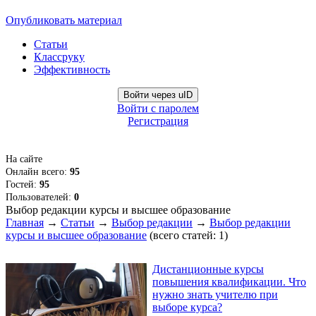
Опубликовать материал
Статьи
Классруку
Эффективность
Войти через uID
Войти с паролем
Регистрация
На сайте
Онлайн всего:
95
Гостей:
95
Пользователей:
0
Выбор редакции курсы и высшее образование
Главная
→
Статьи
→
Выбор редакции
→
Выбор редакции
курсы и высшее образование
(всего статей: 1)
Дистанционные курсы
повышения квалификации. Что
нужно знать учителю при
выборе курса?